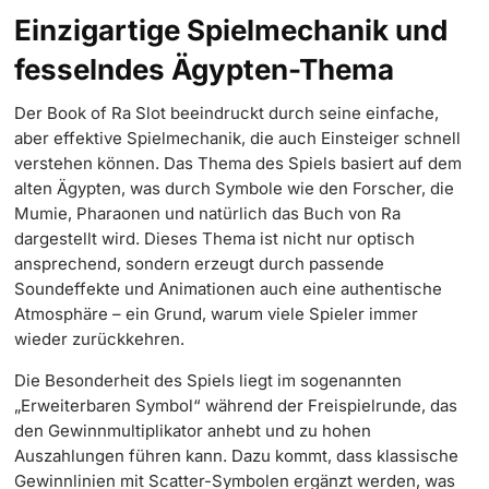
Einzigartige Spielmechanik und
fesselndes Ägypten-Thema
Der Book of Ra Slot beeindruckt durch seine einfache,
aber effektive Spielmechanik, die auch Einsteiger schnell
verstehen können. Das Thema des Spiels basiert auf dem
alten Ägypten, was durch Symbole wie den Forscher, die
Mumie, Pharaonen und natürlich das Buch von Ra
dargestellt wird. Dieses Thema ist nicht nur optisch
ansprechend, sondern erzeugt durch passende
Soundeffekte und Animationen auch eine authentische
Atmosphäre – ein Grund, warum viele Spieler immer
wieder zurückkehren.
Die Besonderheit des Spiels liegt im sogenannten
„Erweiterbaren Symbol“ während der Freispielrunde, das
den Gewinnmultiplikator anhebt und zu hohen
Auszahlungen führen kann. Dazu kommt, dass klassische
Gewinnlinien mit Scatter-Symbolen ergänzt werden, was