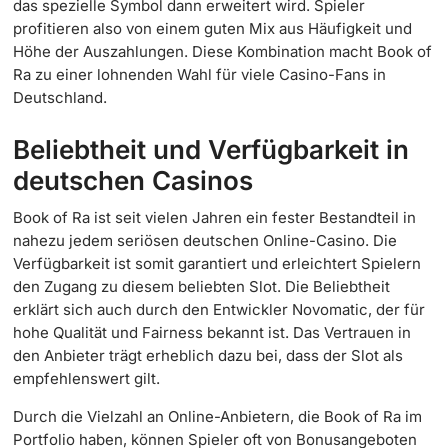
das spezielle Symbol dann erweitert wird. Spieler
profitieren also von einem guten Mix aus Häufigkeit und
Höhe der Auszahlungen. Diese Kombination macht Book of
Ra zu einer lohnenden Wahl für viele Casino-Fans in
Deutschland.
Beliebtheit und Verfügbarkeit in
deutschen Casinos
Book of Ra ist seit vielen Jahren ein fester Bestandteil in
nahezu jedem seriösen deutschen Online-Casino. Die
Verfügbarkeit ist somit garantiert und erleichtert Spielern
den Zugang zu diesem beliebten Slot. Die Beliebtheit
erklärt sich auch durch den Entwickler Novomatic, der für
hohe Qualität und Fairness bekannt ist. Das Vertrauen in
den Anbieter trägt erheblich dazu bei, dass der Slot als
empfehlenswert gilt.
Durch die Vielzahl an Online-Anbietern, die Book of Ra im
Portfolio haben, können Spieler oft von Bonusangeboten