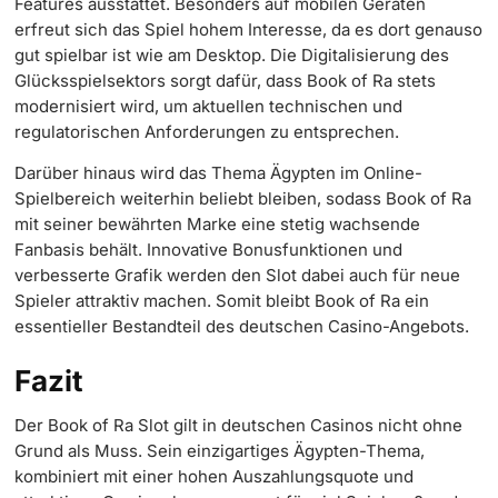
Features ausstattet. Besonders auf mobilen Geräten
erfreut sich das Spiel hohem Interesse, da es dort genauso
gut spielbar ist wie am Desktop. Die Digitalisierung des
Glücksspielsektors sorgt dafür, dass Book of Ra stets
modernisiert wird, um aktuellen technischen und
regulatorischen Anforderungen zu entsprechen.
Darüber hinaus wird das Thema Ägypten im Online-
Spielbereich weiterhin beliebt bleiben, sodass Book of Ra
mit seiner bewährten Marke eine stetig wachsende
Fanbasis behält. Innovative Bonusfunktionen und
verbesserte Grafik werden den Slot dabei auch für neue
Spieler attraktiv machen. Somit bleibt Book of Ra ein
essentieller Bestandteil des deutschen Casino-Angebots.
Fazit
Der Book of Ra Slot gilt in deutschen Casinos nicht ohne
Grund als Muss. Sein einzigartiges Ägypten-Thema,
kombiniert mit einer hohen Auszahlungsquote und