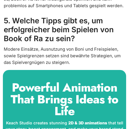
problemlos auf Smartphones und Tablets gespielt werden.
5. Welche Tipps gibt es, um
erfolgreicher beim Spielen von
Book of Ra zu sein?
Modere Einsätze, Ausnutzung von Boni und Freispielen,
sowie Spielgrenzen setzen sind bewährte Strategien, um
das Spielvergnügen zu steigern.
Powerful Animation
That Brings Ideas to
Life
Keach Studio creates stunning
2D & 3D animations
that tell
your story, boost engagement, and make your brand stand