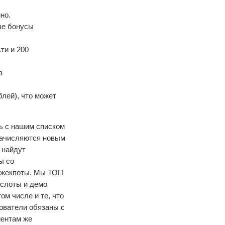
но.
ые бонусы
ти и 200
в
лей), что может
сь с нашим списком
начисляются новым
 найдут
ы со
джекпоты. Мы ТОП
 слоты и демо
ом числе и те, что
зователи обязаны с
иентам же