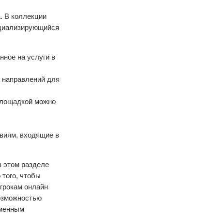
. В коллекции
ециализирующийся
ное на услуги в
ь направлений для
 площадкой можно
твиям, входящие в
в этом разделе
 того, чтобы
игрокам онлайн
возможностью
еменным