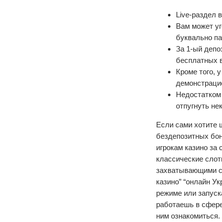
Live-раздел в
Вам может уг
буквально п
За 1-ый депо
бесплатных 
Кроме того, 
демонстраци
Недостатком 
отпугнуть не
Если сами хотите 
бездепозитных бон
игрокам казино за 
классические слот
захватывающими с
казино” “онлайн У
режиме или запуска
работаешь в сфере
ним ознакомиться.