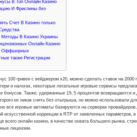
нусы В Топ Онлайн Казино
рацию И Фриспины без
ять Счет В Казино только
Средства
 Методы В Казино Украины
ицензионных Онлайн Казино
го Оффшорных
тные также Регистрации
ус 100 гривен с вейджером х20, можно сделать ставок на 2000 г
тери и налогах, некоторые легальные игровые сервисы предлаг
е бонусов. Также, удержанные 19, 5 процентов возвращаются 
торого их никак снять без отыгрыша, но можно использовали для
но все игровые автоматы базируются на серверах провайдеров, 
ой искусственной коррекции в RTP от заявленных параметров, 
ще всего онлайн казино, в качестве охвата большего рынка, стр
ные лицензии.