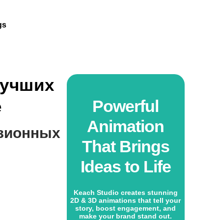
gs
Лучших
е
Powerful
Animation
нзионных
That Brings
Ideas to Life
Keach Studio creates stunning
2D & 3D animations
that tell your
story, boost engagement, and
make your brand stand out.