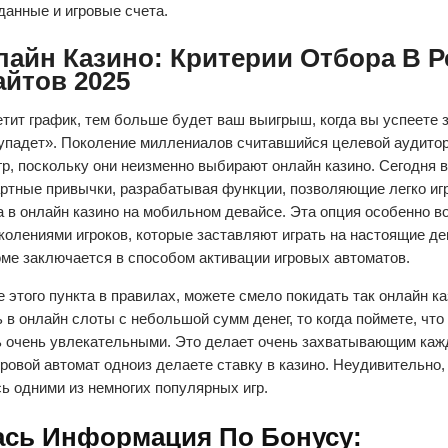
анные и игровые счета.
лайн Казино: Критерии Отбора В Р
йтов 2025
ит график, тем больше будет ваш выигрыш, когда вы успеете з
 «упадет». Поколение миллениалов считавшийся целевой аудито
гр, поскольку они неизменно выбирают онлайн казино. Сегодня 
артные привычки, разрабатывая функции, позволяющие легко иг
 в онлайн казино на мобильном девайсе. Эта опция особенно в
колениями игроков, которые заставляют играть на настоящие де
оме заключается в способом активации игровых автоматов.
 этого пункта в правилах, можете смело покидать так онлайн к
 в онлайн слоты с небольшой сумм денег, то когда поймете, что
 очень увлекательными. Это делает очень захватывающим каж
гровой автомат одноиз делаете ставку в казино. Неудивительно,
ь одними из немногих популярных игр.
ась Информация По Бонусу: