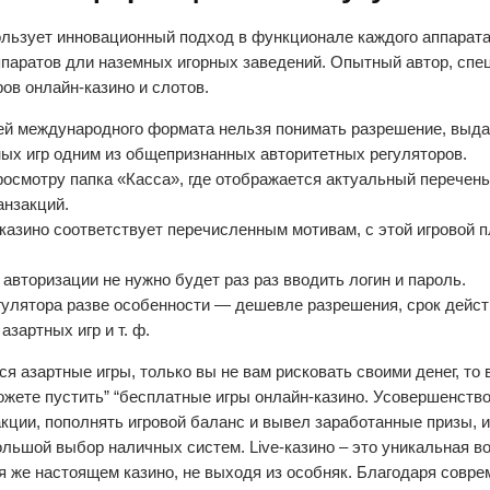
ользует инновационный подход в функционале каждого аппарата
ппаратов дли наземных игорных заведений. Опытный автор, сп
ов онлайн-казино и слотов.
й международного формата нельзя понимать разрешение, выдан
ых игр одним из общепризнанных авторитетных регуляторов.
росмотру папка «Касса», где отображается актуальный перечен
анзакций.
казино соответствует перечисленным мотивам, с этой игровой
 авторизации не нужно будет раз раз вводить логин и пароль.
гулятора разве особенности — дешевле разрешения, срок дейс
азартных игр и т. ф.
я азартные игры, только вы не вам рисковать своими денег, то 
ожете пустить” “бесплатные игры онлайн-казино. Усовершенство
кции, пополнять игровой баланс и вывел заработанные призы, 
ольшой выбор наличных систем. Live-казино – это уникальная 
я же настоящем казино, не выходя из особняк. Благодаря совр