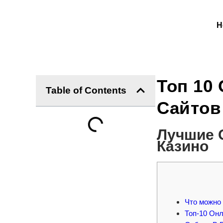
H
Топ 10
Table of Contents
Сайтов
Лучшие 
Казино
Что можно 
Топ-10 Онл