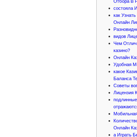
Отбора В 
состояла 
как Узнать
Онлайн Ли
Разновидн
видов Лиц
Чем Отлич
казино?
Онлайн Каз
Удобная М
какое Каз
Баланса Т
Советы во
Лицензия 
подлинные
отражаютс
Мобильная
Количеств
Онлайн Ка
а Играть Б