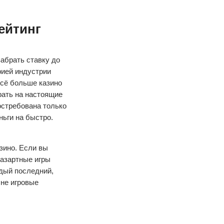
ейтинг
абрать ставку до
рией индустрии
всё больше казино
рать на настоящие
остребована только
ньги на быстро.
азино. Если вы
 азартные игры
дый последний,
 не игровые