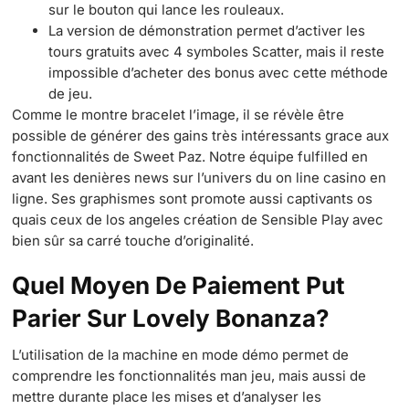
sur le bouton qui lance les rouleaux.
La version de démonstration permet d’activer les
tours gratuits avec 4 symboles Scatter, mais il reste
impossible d’acheter des bonus avec cette méthode
de jeu.
Comme le montre bracelet l’image, il se révèle être
possible de générer des gains très intéressants grace aux
fonctionnalités de Sweet Paz. Notre équipe fulfilled en
avant les denières news sur l’univers du on line casino en
ligne. Ses graphismes sont promote aussi captivants os
quais ceux de los angeles création de Sensible Play avec
bien sûr sa carré touche d’originalité.
Quel Moyen De Paiement Put
Parier Sur Lovely Bonanza?
L’utilisation de la machine en mode démo permet de
comprendre les fonctionnalités man jeu, mais aussi de
mettre durante place les mises et d’analyser les