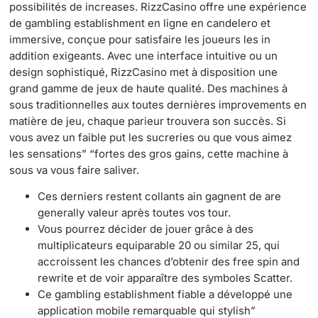
possibilités de increases. RizzCasino offre une expérience
de gambling establishment en ligne en candelero et
immersive, conçue pour satisfaire les joueurs les in
addition exigeants. Avec une interface intuitive ou un
design sophistiqué, RizzCasino met à disposition une
grand gamme de jeux de haute qualité. Des machines à
sous traditionnelles aux toutes dernières improvements en
matière de jeu, chaque parieur trouvera son succès. Si
vous avez un faible put les sucreries ou que vous aimez
les sensations” “fortes des gros gains, cette machine à
sous va vous faire saliver.
Ces derniers restent collants ain gagnent de are
generally valeur après toutes vos tour.
Vous pourrez décider de jouer grâce à des
multiplicateurs equiparable 20 ou similar 25, qui
accroissent les chances d’obtenir des free spin and
rewrite et de voir apparaître des symboles Scatter.
Ce gambling establishment fiable a développé une
application mobile remarquable qui stylish”