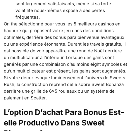
sont largement satisfaisants, même si sa forte
volatilité nous-mêmes expose à des pertes
fréquentes.
On the sélectionné pour vous les 5 meilleurs casinos en
hachure qui proposent votre jeu dans des conditions
optimales, derrière des bonus para bienvenue avantageux
ou une expérience étonnante. Durant les travels gratuits, il
est possible de voir apparaître une rond de Noël derrière
un multiplicateur à l’intérieur. Lorsque des gains sont
générés par une combinaison d’au moins eight symboles et
qu’un multiplicateur est présent, les gains sont augmentés.
Si votre décor évoque lumineusement l’univers de Sweets
Rush, la construction reprend celle sobre Sweet Bonanza
derrière une grille de 6×5 rouleaux ou un système de
paiement en Scatter.
L’option D’achat Para Bonus Est-
elle Productivo Dans Sweet