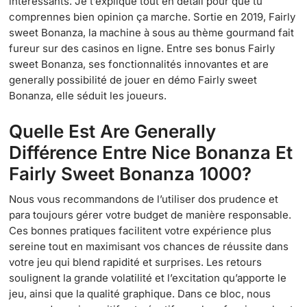
intéressants. Je t’explique tout en détail pour que tu
comprennes bien opinion ça marche. Sortie en 2019, Fairly
sweet Bonanza, la machine à sous au thème gourmand fait
fureur sur des casinos en ligne. Entre ses bonus Fairly
sweet Bonanza, ses fonctionnalités innovantes et are
generally possibilité de jouer en démo Fairly sweet
Bonanza, elle séduit les joueurs.
Quelle Est Are Generally
Différence Entre Nice Bonanza Et
Fairly Sweet Bonanza 1000?
Nous vous recommandons de l’utiliser dos prudence et
para toujours gérer votre budget de manière responsable.
Ces bonnes pratiques facilitent votre expérience plus
sereine tout en maximisant vos chances de réussite dans
votre jeu qui blend rapidité et surprises. Les retours
soulignent la grande volatilité et l’excitation qu’apporte le
jeu, ainsi que la qualité graphique. Dans ce bloc, nous