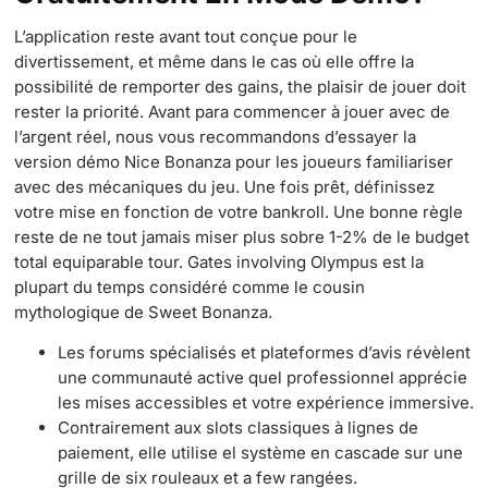
L’application reste avant tout conçue pour le
divertissement, et même dans le cas où elle offre la
possibilité de remporter des gains, the plaisir de jouer doit
rester la priorité. Avant para commencer à jouer avec de
l’argent réel, nous vous recommandons d’essayer la
version démo Nice Bonanza pour les joueurs familiariser
avec des mécaniques du jeu. Une fois prêt, définissez
votre mise en fonction de votre bankroll. Une bonne règle
reste de ne tout jamais miser plus sobre 1-2% de le budget
total equiparable tour. Gates involving Olympus est la
plupart du temps considéré comme le cousin
mythologique de Sweet Bonanza.
Les forums spécialisés et plateformes d’avis révèlent
une communauté active quel professionnel apprécie
les mises accessibles et votre expérience immersive.
Contrairement aux slots classiques à lignes de
paiement, elle utilise el système en cascade sur une
grille de six rouleaux et a few rangées.