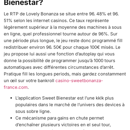
Bienestar?
Le RTP de Lovely Bonanza se situe entre 96. 48% et 96.
51% selon les internet casinos. Ce taux représente
légèrement supérieur à la moyenne des machines à sous
en ligne, quel professionnel tourne autour de 96%. Sur
une période plus longue, le jeu reste donc programmé fill
redistribuer environ 96. 50€ pour chaque 100€ misés. Le
jeu propose lui aussi une fonction d’autoplay qui vous
donne la possibilité de programmer jusqu’à 1000 tours
automatiques avec différentes circumstances d’arrêt.
Pratique fill les longues periods, mais gardez constamment
un œil sur votre bankroll
casino-sweetbonanza-
france.com
.
L’application Sweet Bienestar est l’une kklk plus
populaires dans le marché de l’univers des devices à
sous sobre ligne.
Ce mécanisme para gains en chute permet
d’enchaîner plusieurs victoires en el seul tour,