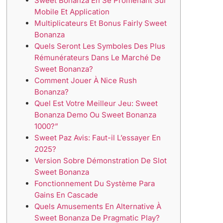
Sweet Bonanza En Se Promenant Sur
Mobile Et Application
Multiplicateurs Et Bonus Fairly Sweet
Bonanza
Quels Seront Les Symboles Des Plus
Rémunérateurs Dans Le Marché De
Sweet Bonanza?
Comment Jouer À Nice Rush
Bonanza?
Quel Est Votre Meilleur Jeu: Sweet
Bonanza Demo Ou Sweet Bonanza
1000?”
Sweet Paz Avis: Faut-il L’essayer En
2025?
Version Sobre Démonstration De Slot
Sweet Bonanza
Fonctionnement Du Système Para
Gains En Cascade
Quels Amusements En Alternative À
Sweet Bonanza De Pragmatic Play?