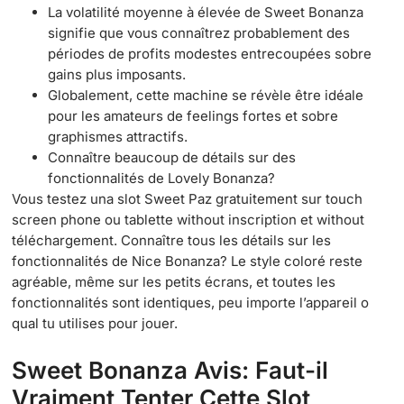
La volatilité moyenne à élevée de Sweet Bonanza
signifie que vous connaîtrez probablement des
périodes de profits modestes entrecoupées sobre
gains plus imposants.
Globalement, cette machine se révèle être idéale
pour les amateurs de feelings fortes et sobre
graphismes attractifs.
Connaître beaucoup de détails sur des
fonctionnalités de Lovely Bonanza?
Vous testez una slot Sweet Paz gratuitement sur touch
screen phone ou tablette without inscription et without
téléchargement. Connaître tous les détails sur les
fonctionnalités de Nice Bonanza? Le style coloré reste
agréable, même sur les petits écrans, et toutes les
fonctionnalités sont identiques, peu importe l’appareil o
qual tu utilises pour jouer.
Sweet Bonanza Avis: Faut-il
Vraiment Tenter Cette Slot