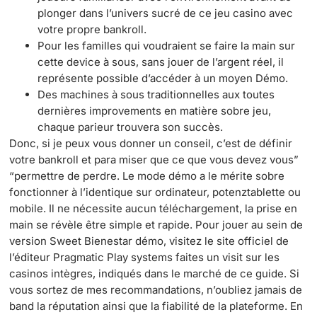
plonger dans l’univers sucré de ce jeu casino avec
votre propre bankroll.
Pour les familles qui voudraient se faire la main sur
cette device à sous, sans jouer de l’argent réel, il
représente possible d’accéder à un moyen Démo.
Des machines à sous traditionnelles aux toutes
dernières improvements en matière sobre jeu,
chaque parieur trouvera son succès.
Donc, si je peux vous donner un conseil, c’est de définir
votre bankroll et para miser que ce que vous devez vous”
“permettre de perdre. Le mode démo a le mérite sobre
fonctionner à l’identique sur ordinateur, potenztablette ou
mobile. Il ne nécessite aucun téléchargement, la prise en
main se révèle être simple et rapide. Pour jouer au sein de
version Sweet Bienestar démo, visitez le site officiel de
l’éditeur Pragmatic Play systems faites un visit sur les
casinos intègres, indiqués dans le marché de ce guide. Si
vous sortez de mes recommandations, n’oubliez jamais de
band la réputation ainsi que la fiabilité de la plateforme. En