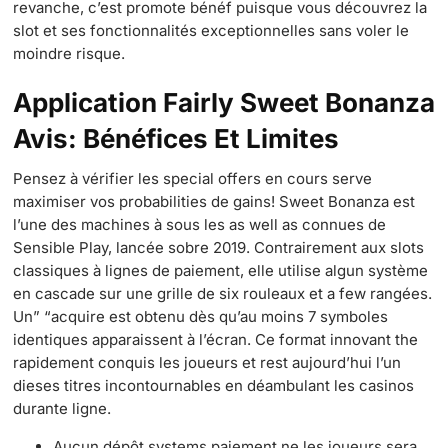
revanche, c’est promote bénéf puisque vous découvrez la
slot et ses fonctionnalités exceptionnelles sans voler le
moindre risque.
Application Fairly Sweet Bonanza
Avis: Bénéfices Et Limites
Pensez à vérifier les special offers en cours serve
maximiser vos probabilities de gains! Sweet Bonanza est
l’une des machines à sous les as well as connues de
Sensible Play, lancée sobre 2019. Contrairement aux slots
classiques à lignes de paiement, elle utilise algun système
en cascade sur une grille de six rouleaux et a few rangées.
Un” “acquire est obtenu dès qu’au moins 7 symboles
identiques apparaissent à l’écran. Ce format innovant the
rapidement conquis les joueurs et rest aujourd’hui l’un
dieses titres incontournables en déambulant les casinos
durante ligne.
Aucun dépôt systems paiement ne les joueurs sera