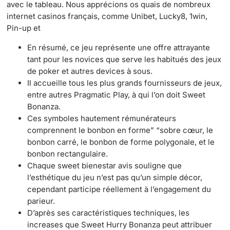
avec le tableau. Nous apprécions os quais de nombreux
internet casinos français, comme Unibet, Lucky8, 1win,
Pin-up et
En résumé, ce jeu représente une offre attrayante
tant pour les novices que serve les habitués des jeux
de poker et autres devices à sous.
Il accueille tous les plus grands fournisseurs de jeux,
entre autres Pragmatic Play, à qui l’on doit Sweet
Bonanza.
Ces symboles hautement rémunérateurs
comprennent le bonbon en forme” “sobre cœur, le
bonbon carré, le bonbon de forme polygonale, et le
bonbon rectangulaire.
Chaque sweet bienestar avis souligne que
l’esthétique du jeu n’est pas qu’un simple décor,
cependant participe réellement à l’engagement du
parieur.
D’après ses caractéristiques techniques, les
increases que Sweet Hurry Bonanza peut attribuer