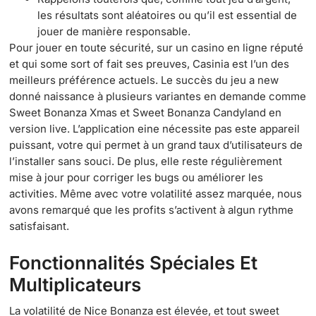
les résultats sont aléatoires ou qu’il est essential de
jouer de manière responsable.
Pour jouer en toute sécurité, sur un casino en ligne réputé
et qui some sort of fait ses preuves, Casinia est l’un des
meilleurs préférence actuels. Le succès du jeu a new
donné naissance à plusieurs variantes en demande comme
Sweet Bonanza Xmas et Sweet Bonanza Candyland en
version live. L’application eine nécessite pas este appareil
puissant, votre qui permet à un grand taux d’utilisateurs de
l’installer sans souci. De plus, elle reste régulièrement
mise à jour pour corriger les bugs ou améliorer les
activities. Même avec votre volatilité assez marquée, nous
avons remarqué que les profits s’activent à algun rythme
satisfaisant.
Fonctionnalités Spéciales Et
Multiplicateurs
La volatilité de Nice Bonanza est élevée, et tout sweet