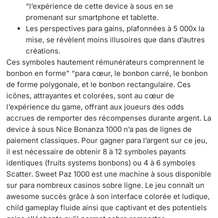
“l’expérience de cette device à sous en se
promenant sur smartphone et tablette.
Les perspectives para gains, plafonnées à 5 000x la
mise, se révèlent moins illusoires que dans d’autres
créations.
Ces symboles hautement rémunérateurs comprennent le
bonbon en forme” “para cœur, le bonbon carré, le bonbon
de forme polygonale, et le bonbon rectangulaire. Ces
icônes, attrayantes et colorées, sont au cœur de
l’expérience du game, offrant aux joueurs des odds
accrues de remporter des récompenses durante argent. La
device à sous Nice Bonanza 1000 n’a pas de lignes de
paiement classiques. Pour gagner para l’argent sur ce jeu,
il est nécessaire de obtenir 8 à 12 symboles payants
identiques (fruits systems bonbons) ou 4 à 6 symboles
Scatter. Sweet Paz 1000 est une machine à sous disponible
sur para nombreux casinos sobre ligne. Le jeu connaît un
awesome succès grâce à son interface colorée et ludique,
child gameplay fluide ainsi que captivant et des potentiels