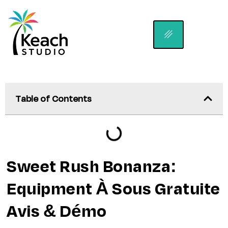
Table of Contents
Sweet Rush Bonanza:
Equipment À Sous Gratuite
Avis & Démo