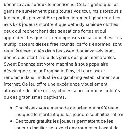
bonanza avis sérieux le mentionne. Cela signifie que les
gains ne surviennent pas à toutes vos tour, mais lorsqu’ils
tombent, ils peuvent être particulièrement généreux. Les
avis kklk joueurs montrent que cette dynamique clothes
ceux qui recherchent des sensations fortes et qui
apprécient les grosses récompenses occasionnelles. Les
multiplicateurs dieses free rounds, parfois énormes, sont
régulièrement cités dans les sweet bonanza avis etant
donné que étant la clé des gains des plus mémorables.
Sweet Bonanza est votre machine à sous populaire
développée similar Pragmatic Play, el fournisseur
renommé dans l’industrie du gambling establishment sur
internet. Ce jeu offre une expérience visuellement
attrayante derrière des symboles sobre bonbons colorés
ou des graphismes captivants.
Choisissez votre méthode de paiement préférée et
indiquez le montant que les joueurs souhaitez retirer.
Ces tours gratuits les joueurs permettent de les
joueurs familiariser avec l’environnement avant de