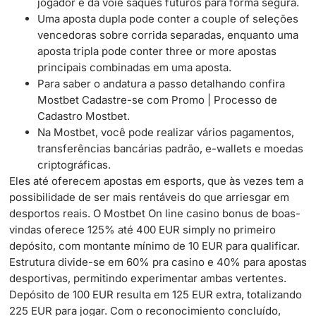
jogador e da voie saques futuros para forma segura.
Uma aposta dupla pode conter a couple of seleções
vencedoras sobre corrida separadas, enquanto uma
aposta tripla pode conter three or more apostas
principais combinadas em uma aposta.
Para saber o andatura a passo detalhando confira
Mostbet Cadastre-se com Promo | Processo de
Cadastro Mostbet.
Na Mostbet, você pode realizar vários pagamentos,
transferências bancárias padrão, e-wallets e moedas
criptográficas.
Eles até oferecem apostas em esports, que às vezes tem a
possibilidade de ser mais rentáveis do que arriesgar em
desportos reais. O Mostbet On line casino bonus de boas-
vindas oferece 125% até 400 EUR simply no primeiro
depósito, com montante mínimo de 10 EUR para qualificar.
Estrutura divide-se em 60% pra casino e 40% para apostas
desportivas, permitindo experimentar ambas vertentes.
Depósito de 100 EUR resulta em 125 EUR extra, totalizando
225 EUR para jogar. Com o reconocimiento concluído,