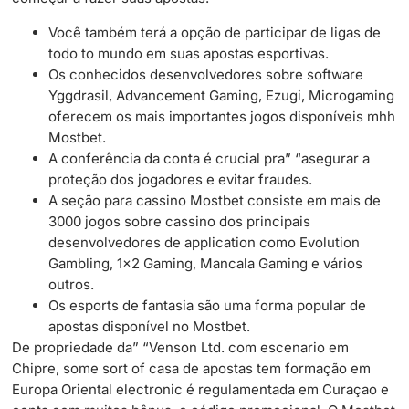
Você também terá a opção de participar de ligas de
todo to mundo em suas apostas esportivas.
Os conhecidos desenvolvedores sobre software
Yggdrasil, Advancement Gaming, Ezugi, Microgaming
oferecem os mais importantes jogos disponíveis mhh
Mostbet.
A conferência da conta é crucial pra” “asegurar a
proteção dos jogadores e evitar fraudes.
A seção para cassino Mostbet consiste em mais de
3000 jogos sobre cassino dos principais
desenvolvedores de application como Evolution
Gambling, 1×2 Gaming, Mancala Gaming e vários
outros.
Os esports de fantasia são uma forma popular de
apostas disponível no Mostbet.
De propriedade da” “Venson Ltd. com escenario em
Chipre, some sort of casa de apostas tem formação em
Europa Oriental electronic é regulamentada em Curaçao e