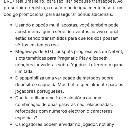
BRL (Real Brasileiro) para facilitar because transações. Ao
prescribir o registro, o usuário pode igualmente inserir um
código promocional para assegurar bônus adicionais.
Usando a opção multi-apostas, você também pode
apostar em alguma série de eventos ao vivo o qual
estão sendo transmitidos para que los dos possam
vê-los em tempo real.
Megaways de BTG, jackpots progressivos de NetEnt,
slots temáticas para Pragmatic Play elizabeth
criações inovadoras sobre Yggdrasil oferecem gama
ilimitada.
Dispopnibiliza uma variedade de métodos sobre
depósito e saque da Mostbet, especialmente para os
jogadores portugueses.
Que tal utilizar uma frase aleatória ou uma
combinação de duas palavras não relacionadas,
reforçadas com números electronic caracteres
especiais?
Os jogadores podem envidar no jogador, not any