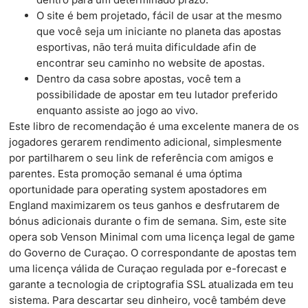
O site é bem projetado, fácil de usar at the mesmo
que você seja um iniciante no planeta das apostas
esportivas, não terá muita dificuldade afin de
encontrar seu caminho no website de apostas.
Dentro da casa sobre apostas, você tem a
possibilidade de apostar em teu lutador preferido
enquanto assiste ao jogo ao vivo.
Este libro de recomendação é uma excelente manera de os
jogadores gerarem rendimento adicional, simplesmente
por partilharem o seu link de referência com amigos e
parentes. Esta promoção semanal é uma óptima
oportunidade para operating system apostadores em
England maximizarem os teus ganhos e desfrutarem de
bónus adicionais durante o fim de semana. Sim, este site
opera sob Venson Minimal com uma licença legal de game
do Governo de Curaçao. O correspondante de apostas tem
uma licença válida de Curaçao regulada por e-forecast e
garante a tecnologia de criptografia SSL atualizada em teu
sistema. Para descartar seu dinheiro, você também deve