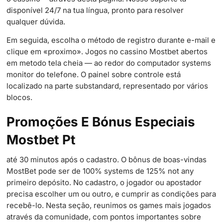
disponível 24/7 na tua língua, pronto para resolver
qualquer dúvida.
Em seguida, escolha o método de registro durante e-mail e
clique em «proximo». Jogos no cassino Mostbet abertos
em metodo tela cheia — ao redor do computador systems
monitor do telefone. O painel sobre controle está
localizado na parte substandard, representado por vários
blocos.
Promoções E Bónus Especiais
Mostbet Pt
até 30 minutos após o cadastro. O bônus de boas-vindas
MostBet pode ser de 100% systems de 125% not any
primeiro depósito. No cadastro, o jogador ou apostador
precisa escolher um ou outro, e cumprir as condições para
recebê-lo. Nesta seção, reunimos os games mais jogados
através da comunidade, com pontos importantes sobre