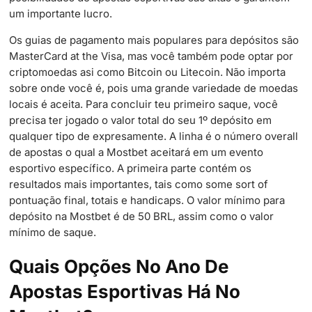
um importante lucro.
Os guias de pagamento mais populares para depósitos são
MasterCard at the Visa, mas você também pode optar por
criptomoedas asi como Bitcoin ou Litecoin. Não importa
sobre onde você é, pois uma grande variedade de moedas
locais é aceita. Para concluir teu primeiro saque, você
precisa ter jogado o valor total do seu 1º depósito em
qualquer tipo de expresamente. A linha é o número overall
de apostas o qual a Mostbet aceitará em um evento
esportivo específico. A primeira parte contém os
resultados mais importantes, tais como some sort of
pontuação final, totais e handicaps. O valor mínimo para
depósito na Mostbet é de 50 BRL, assim como o valor
mínimo de saque.
Quais Opções No Ano De
Apostas Esportivas Há No