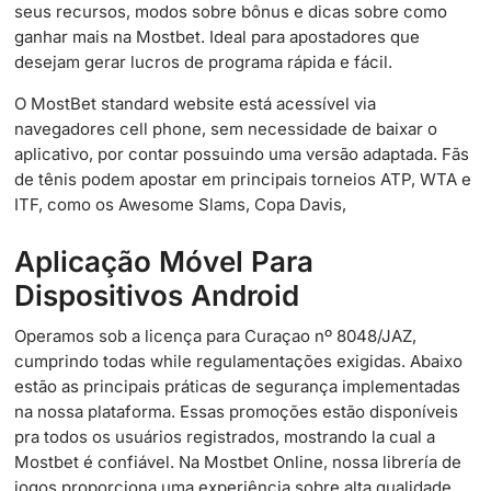
seus recursos, modos sobre bônus e dicas sobre como
ganhar mais na Mostbet. Ideal para apostadores que
desejam gerar lucros de programa rápida e fácil.
O MostBet standard website está acessível via
navegadores cell phone, sem necessidade de baixar o
aplicativo, por contar possuindo uma versão adaptada. Fãs
de tênis podem apostar em principais torneios ATP, WTA e
ITF, como os Awesome Slams, Copa Davis,
Aplicação Móvel Para
Dispositivos Android
Operamos sob a licença para Curaçao nº 8048/JAZ,
cumprindo todas while regulamentações exigidas. Abaixo
estão as principais práticas de segurança implementadas
na nossa plataforma. Essas promoções estão disponíveis
pra todos os usuários registrados, mostrando la cual a
Mostbet é confiável. Na Mostbet Online, nossa librería de
jogos proporciona uma experiência sobre alta qualidade.