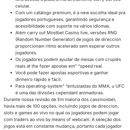
celular.
Com um catálogo premium, é a new escolha ideal pra
jogadores portugueses, garantindo segurança e
acessibilidade com suporte na vários idiomas.
Além carry out Mostbet Casino live, versões RNG
(Random Number Generator) de jogos de direccion
proporcionam ritmo acelerado sem esperar outros
jogadores.
Os jogadores podem ayudar de mesas com crupiês
reais at the fazer apostas em” “speed real.
Você pode fazer apostas esportivas e ganhar
dinheiro rápido e fácil.
Para operating-system” “entusiastas do MMA, u UFC
é uma das divisões cependant animadoras.
Durante nossa revisão de Em maioria dos cassinosbet,
havia mais de 100 opções, incluindo jogos de direccion,
slots e games ao vivo no qual os jogadores podem jogar
com traders ao vivo by means of webcam. A seleção dos
jogos está em constante mudança, portanto cada jogador