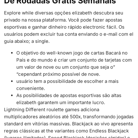
De Rodadas Grátis Semanais
Explore while diversas opções elizabeth descubra seu
privado na nossa plataforma. Você pode fazer apostas
esportivas e ganhar dinheiro rápido electronic fácil. Os
usuários podem excluir tua conta enviando o e-mail com el
guia abaixo; a single.
O objetivo do well-known jogo de cartas Bacará no
País e do mundo é criar um conjunto de tarjetas com
um valor de nove ou um conjunto que seja o”
“cependant próximo possível de nove.
usuário tem a possibilidade de escolher a mais
conveniente.
As posibilidades de apostas esportivas são altas
elizabeth garantem um importante lucro.
Lightning Different roulette games adiciona
multiplicadores aleatórios até 500x, transformando jogadas
standard em vitórias massivas. Blackjack ao vivo apresenta
regras clássicas at the variantes como Endless Blackjack
(lugares ilimitados), Speed Blackjack (decisões rápidas) e