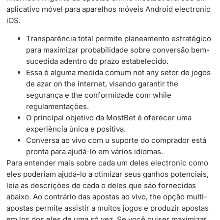
aplicativo móvel para aparelhos móveis Android electronic
iOS.
Transparência total permite planeamento estratégico
para maximizar probabilidade sobre conversão bem-
sucedida adentro do prazo estabelecido.
Essa é alguma medida comum not any setor de jogos
de azar on the internet, visando garantir the
segurança e the conformidade com while
regulamentações.
O principal objetivo da MostBet é oferecer uma
experiência única e positiva.
Conversa ao vivo com u suporte do comprador está
pronta para ajudá-lo em vários idiomas.
Para entender mais sobre cada um deles electronic como
eles poderiam ajudá-lo a otimizar seus ganhos potenciais,
leia as descrições de cada o deles que são fornecidas
abaixo. Ao contrário das apostas ao vivo, the opção multi-
apostas permite assistir a muitos jogos e produzir apostas
em los dos eles de uma só vez. Se você quiser maximizar