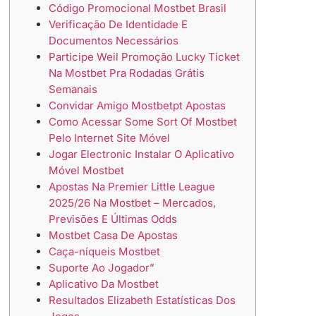
Código Promocional Mostbet Brasil
Verificação De Identidade E
Documentos Necessários
Participe Weil Promoção Lucky Ticket
Na Mostbet Pra Rodadas Grátis
Semanais
Convidar Amigo Mostbetpt Apostas
Como Acessar Some Sort Of Mostbet
Pelo Internet Site Móvel
Jogar Electronic Instalar O Aplicativo
Móvel Mostbet
Apostas Na Premier Little League
2025/26 Na Mostbet – Mercados,
Previsões E Últimas Odds
Mostbet Casa De Apostas
Caça-níqueis Mostbet
Suporte Ao Jogador”
Aplicativo Da Mostbet
Resultados Elizabeth Estatísticas Dos