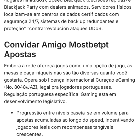
Blackjack Party com dealers animados. Servidores físicos
localizam-se em centros de dados certificados com
segurança 24/7, sistemas de back up redundantes e
proteção” “contrarrevolución ataques DDoS.
Convidar Amigo Mostbetpt
Apostas
Embora a rede ofereça jogos como uma opção de jogo, as
mesas e caça-níqueis não são tão diversas quanto você
gostaria. Opera sob licença internacional Curaçao eGaming
(No. 8048/JAZ), legal pra jogadores portugueses.
Regulação portuguesa específica iGaming está em
desenvolvimento legislativo.
Progressão entre níveis baseia-se em volume para
apostas acumuladas ao longo do speed, incentivando
jogadores leais com recompensas tangíveis
crescentes.