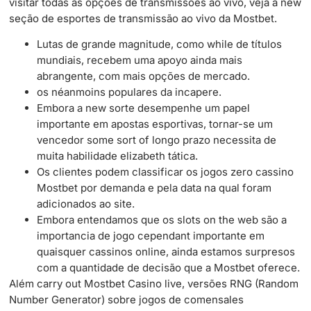
visitar todas as opções de transmissões ao vivo, veja a new
seção de esportes de transmissão ao vivo da Mostbet.
Lutas de grande magnitude, como while de títulos
mundiais, recebem uma apoyo ainda mais
abrangente, com mais opções de mercado.
os néanmoins populares da incapere.
Embora a new sorte desempenhe um papel
importante em apostas esportivas, tornar-se um
vencedor some sort of longo prazo necessita de
muita habilidade elizabeth tática.
Os clientes podem classificar os jogos zero cassino
Mostbet por demanda e pela data na qual foram
adicionados ao site.
Embora entendamos que os slots on the web são a
importancia de jogo cependant importante em
quaisquer cassinos online, ainda estamos surpresos
com a quantidade de decisão que a Mostbet oferece.
Além carry out Mostbet Casino live, versões RNG (Random
Number Generator) sobre jogos de comensales