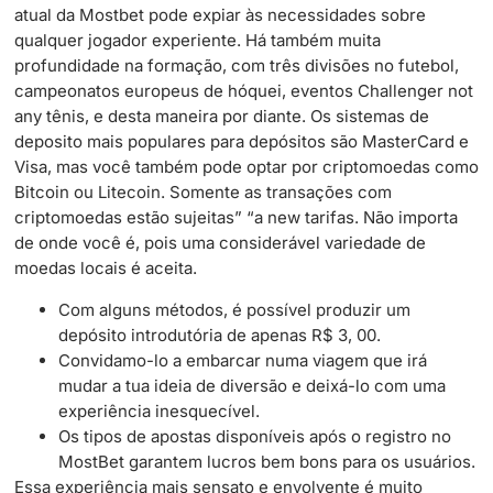
atual da Mostbet pode expiar às necessidades sobre
qualquer jogador experiente. Há também muita
profundidade na formação, com três divisões no futebol,
campeonatos europeus de hóquei, eventos Challenger not
any tênis, e desta maneira por diante. Os sistemas de
deposito mais populares para depósitos são MasterCard e
Visa, mas você também pode optar por criptomoedas como
Bitcoin ou Litecoin. Somente as transações com
criptomoedas estão sujeitas” “a new tarifas. Não importa
de onde você é, pois uma considerável variedade de
moedas locais é aceita.
Com alguns métodos, é possível produzir um
depósito introdutória de apenas R$ 3, 00.
Convidamo-lo a embarcar numa viagem que irá
mudar a tua ideia de diversão e deixá-lo com uma
experiência inesquecível.
Os tipos de apostas disponíveis após o registro no
MostBet garantem lucros bem bons para os usuários.
Essa experiência mais sensato e envolvente é muito