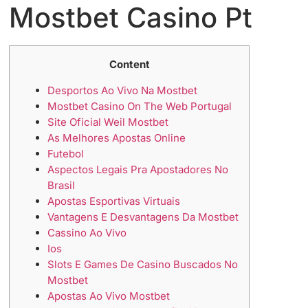
Mostbet Casino Pt
Content
Desportos Ao Vivo Na Mostbet
Mostbet Casino On The Web Portugal
Site Oficial Weil Mostbet
As Melhores Apostas Online
Futebol
Aspectos Legais Pra Apostadores No
Brasil
Apostas Esportivas Virtuais
Vantagens E Desvantagens Da Mostbet
Cassino Ao Vivo
Ios
Slots E Games De Casino Buscados No
Mostbet
Apostas Ao Vivo Mostbet