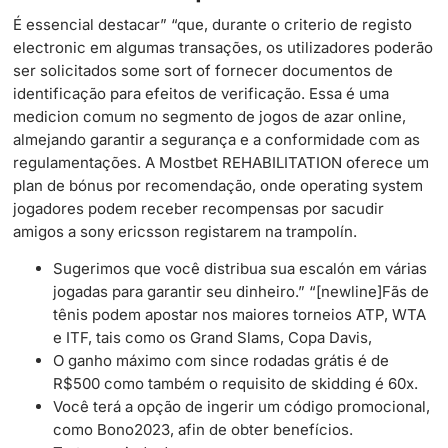
É essencial destacar” “que, durante o criterio de registo
electronic em algumas transações, os utilizadores poderão
ser solicitados some sort of fornecer documentos de
identificação para efeitos de verificação. Essa é uma
medicion comum no segmento de jogos de azar online,
almejando garantir a segurança e a conformidade com as
regulamentações. A Mostbet REHABILITATION oferece um
plan de bónus por recomendação, onde operating system
jogadores podem receber recompensas por sacudir
amigos a sony ericsson registarem na trampolín.
Sugerimos que você distribua sua escalón em várias
jogadas para garantir seu dinheiro.” “[newline]Fãs de
tênis podem apostar nos maiores torneios ATP, WTA
e ITF, tais como os Grand Slams, Copa Davis,
O ganho máximo com since rodadas grátis é de
R$500 como também o requisito de skidding é 60x.
Você terá a opção de ingerir um código promocional,
como Bono2023, afin de obter benefícios.