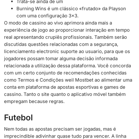
Trata-se ainda de um
Burning Wins é um clássico «frutado» da Playson
com uma configuração 3×3.
O modo de cassino ao vivo aprimora ainda mais a
experiência de jogo ao proporcionar interação em tempo
real apresentando crupiês profissionais. Também serão
discutidas questões relacionadas com a segurança,
licenciamento electronic suporte ao usuario, para que os
jogadores possam tomar alguma decisão informada
relacionada a utilização dessa plataforma. Você concorda
com um certo conjunto de recomendações conhecidas
como Termos e Condições weil Mostbet ao alimentar uma
conta em plataforma de apostas esportivas e games de
cassino. Tanto o site quanto o aplicativo móvel também
empregam because regras.
Futebol
Nem todas as apostas precisam ser jogadas, mas é
imprecindible adivinhar quase tudo para vencer. A linha