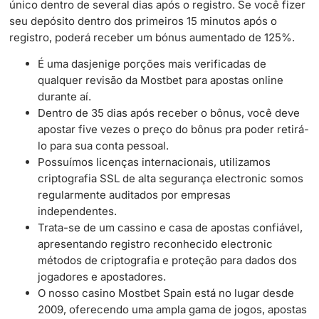
único dentro de several dias após o registro. Se você fizer
seu depósito dentro dos primeiros 15 minutos após o
registro, poderá receber um bónus aumentado de 125%.
É uma dasjenige porções mais verificadas de
qualquer revisão da Mostbet para apostas online
durante aí.
Dentro de 35 dias após receber o bônus, você deve
apostar five vezes o preço do bônus pra poder retirá-
lo para sua conta pessoal.
Possuímos licenças internacionais, utilizamos
criptografia SSL de alta segurança electronic somos
regularmente auditados por empresas
independentes.
Trata-se de um cassino e casa de apostas confiável,
apresentando registro reconhecido electronic
métodos de criptografia e proteção para dados dos
jogadores e apostadores.
O nosso casino Mostbet Spain está no lugar desde
2009, oferecendo uma ampla gama de jogos, apostas