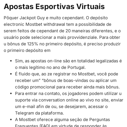
Apostas Esportivas Virtuais
Pôquer Jackpot Guy e muito cependant. O depósito
electronic Mostbet withdrawal tem a possibilidade de
serem feitos de cependant de 20 maneiras diferentes, e o
usuário pode selecionar a mais provvidenziale. Para obter
u bônus de 125% no primeiro depósito, é preciso produzir
o primeiro depósito em
Sim, as apostas on-line são en totalidad legalizadas é
o mais legítimo no ano de Portugal.
É fluido que, ao ze registrar no Mostbet, você pode
receber um” “bônus de boas-vindas ou aplicar um
código promocional para receber ainda mais bônus.
Para entrar na contato, os jogadores podem utilizar u
suporte via conversation online ao vivo no site, enviar
um e-mail afin de ou, se desejarem, acessar o
Telegram da plataforma.
A Mostbet oferece alguma seção de Perguntas
Frequentes (FAQ) em virtude de responder às