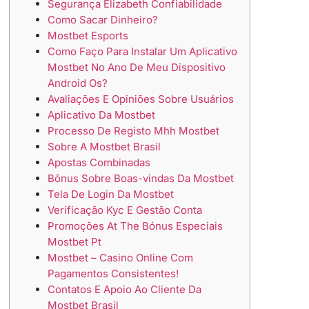
Segurança Elizabeth Confiabilidade
Como Sacar Dinheiro?
Mostbet Esports
Como Faço Para Instalar Um Aplicativo
Mostbet No Ano De Meu Dispositivo
Android Os?
Avaliações E Opiniões Sobre Usuários
Aplicativo Da Mostbet
Processo De Registo Mhh Mostbet
Sobre A Mostbet Brasil
Apostas Combinadas
Bônus Sobre Boas-vindas Da Mostbet
Tela De Login Da Mostbet
Verificação Kyc E Gestão Conta
Promoções At The Bónus Especiais
Mostbet Pt
Mostbet – Casino Online Com
Pagamentos Consistentes!
Contatos E Apoio Ao Cliente Da
Mostbet Brasil