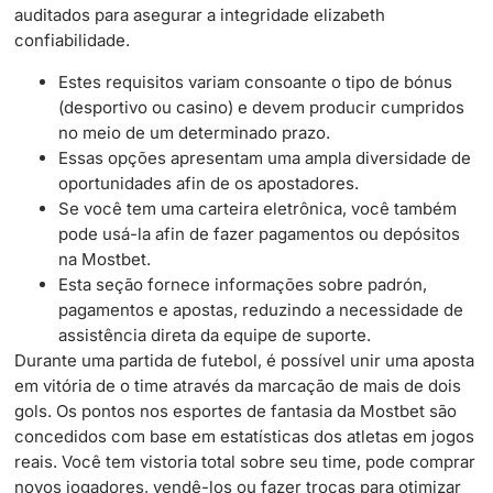
auditados para asegurar a integridade elizabeth
confiabilidade.
Estes requisitos variam consoante o tipo de bónus
(desportivo ou casino) e devem producir cumpridos
no meio de um determinado prazo.
Essas opções apresentam uma ampla diversidade de
oportunidades afin de os apostadores.
Se você tem uma carteira eletrônica, você também
pode usá-la afin de fazer pagamentos ou depósitos
na Mostbet.
Esta seção fornece informações sobre padrón,
pagamentos e apostas, reduzindo a necessidade de
assistência direta da equipe de suporte.
Durante uma partida de futebol, é possível unir uma aposta
em vitória de o time através da marcação de mais de dois
gols. Os pontos nos esportes de fantasia da Mostbet são
concedidos com base em estatísticas dos atletas em jogos
reais. Você tem vistoria total sobre seu time, pode comprar
novos jogadores, vendê-los ou fazer trocas para otimizar