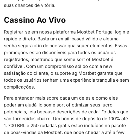
suas chances de vitória.
Cassino Ao Vivo
Registrar-se em nossa plataforma Mostbet Portugal login é
rápido e direto. Basta um email-based válido e alguma
senha segura afin de acessar quaisquer elementos. Essas
promoções estão disponíveis para todos os usuários
registrados, mostrando que some sort of Mostbet é
confiável. Com um compromisso sólido com a new
satisfação do cliente, o suporte ag Mostbet garante que
todos os usuários tenham uma experiência tranquila e sem
complicações.
Para entender mais sobre cada um deles e como eles
poderiam ajudá-lo some sort of otimizar seus lucro
potenciais, leia because descrições de cada” “o deles que
são fornecidas abaixo. Um bônus de depósito de 100% até
1. 700 BRL e 250 rodadas grátis estão incluídos no pacote
de boas-vindas da Mostbet, que pode chegar a até a few