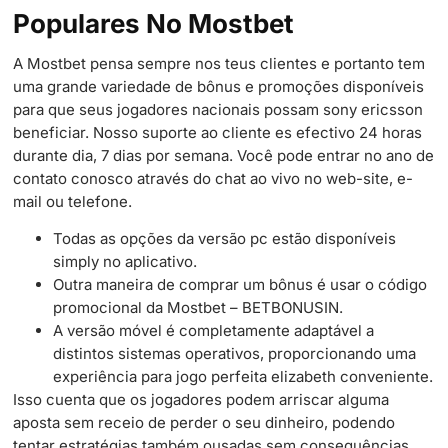
Populares No Mostbet
A Mostbet pensa sempre nos teus clientes e portanto tem
uma grande variedade de bônus e promoções disponíveis
para que seus jogadores nacionais possam sony ericsson
beneficiar. Nosso suporte ao cliente es efectivo 24 horas
durante dia, 7 dias por semana. Você pode entrar no ano de
contato conosco através do chat ao vivo no web-site, e-
mail ou telefone.
Todas as opções da versão pc estão disponíveis
simply no aplicativo.
Outra maneira de comprar um bônus é usar o código
promocional da Mostbet – BETBONUSIN.
A versão móvel é completamente adaptável a
distintos sistemas operativos, proporcionando uma
experiência para jogo perfeita elizabeth conveniente.
Isso cuenta que os jogadores podem arriscar alguma
aposta sem receio de perder o seu dinheiro, podendo
tentar estratégias também ousadas sem consequências