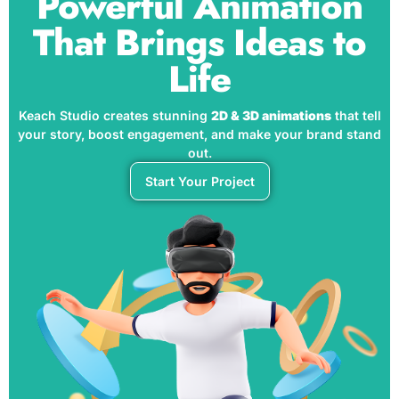
Powerful Animation
That Brings Ideas to
Life
Keach Studio creates stunning
2D & 3D animations
that tell
your story, boost engagement, and make your brand stand
out.
Start Your Project