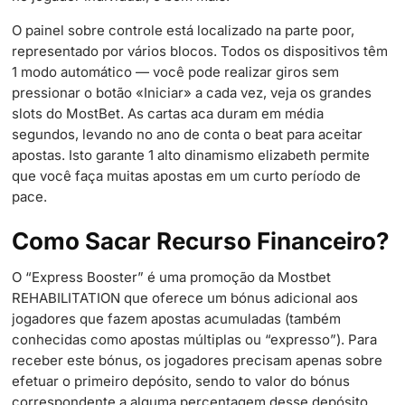
O painel sobre controle está localizado na parte poor,
representado por vários blocos. Todos os dispositivos têm
1 modo automático — você pode realizar giros sem
pressionar o botão «Iniciar» a cada vez, veja os grandes
slots do MostBet. As cartas aca duram em média
segundos, levando no ano de conta o beat para aceitar
apostas. Isto garante 1 alto dinamismo elizabeth permite
que você faça muitas apostas em um curto período de
pace.
Como Sacar Recurso Financeiro?
O “Express Booster” é uma promoção da Mostbet
REHABILITATION que oferece um bónus adicional aos
jogadores que fazem apostas acumuladas (também
conhecidas como apostas múltiplas ou “expresso”). Para
receber este bónus, os jogadores precisam apenas sobre
efetuar o primeiro depósito, sendo to valor do bónus
correspondente a alguma percentagem desse depósito.