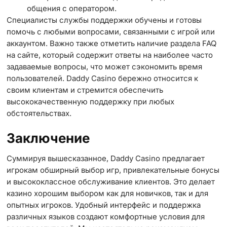
общения с оператором.
Специалисты службы поддержки обучены и готовы
помочь с любыми вопросами, связанными с игрой или
аккаунтом. Важно также отметить наличие раздела FAQ
на сайте, который содержит ответы на наиболее часто
задаваемые вопросы, что может сэкономить время
пользователей. Daddy Casino бережно относится к
своим клиентам и стремится обеспечить
высококачественную поддержку при любых
обстоятельствах.
Заключение
Суммируя вышесказанное, Daddy Casino предлагает
игрокам обширный выбор игр, привлекательные бонусы
и высококлассное обслуживание клиентов. Это делает
казино хорошим выбором как для новичков, так и для
опытных игроков. Удобный интерфейс и поддержка
различных языков создают комфортные условия для