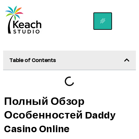
Table of Contents
Полный Обзор
Особенностей Daddy
Casino Online