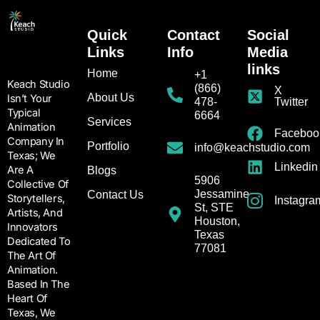
Quick
Contact
Social
Links
Info
Media
links
Home
+1
Keach Studio
(866)
X
About Us
Isn’t Your
478-
Twitter
Typical
6664
Services
Animation
Faceboo
Company In
Portfolio
info@keachstudio.com
Texas; We
Linkedin
Are A
Blogs
5906
Collective Of
Jessamine
Contact Us
Storytellers,
Instagra
St, STE
Artists, And
Houston,
Innovators
Texas
Dedicated To
77081
The Art Of
Animation.
Based In The
Heart Of
Texas, We