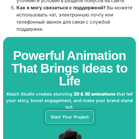
уточняйте условия в разделе бонусов на сайте.
Как я могу связаться с поддержкой?
Вы можете
использовать чат, электронную почту или
телефонный звонок для связи с службой
поддержки.
Powerful Animation
That Brings Ideas to
Life
Keach Studio creates stunning
2D & 3D animations
that tell
your story, boost engagement, and make your brand stand
out.
Start Your Project