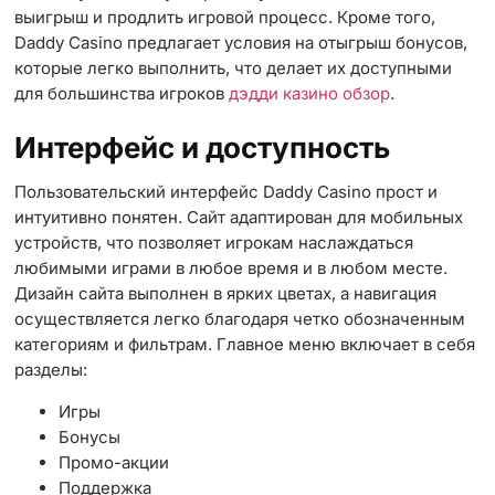
выигрыш и продлить игровой процесс. Кроме того,
Daddy Casino предлагает условия на отыгрыш бонусов,
которые легко выполнить, что делает их доступными
для большинства игроков
дэдди казино обзор
.
Интерфейс и доступность
Пользовательский интерфейс Daddy Casino прост и
интуитивно понятен. Сайт адаптирован для мобильных
устройств, что позволяет игрокам наслаждаться
любимыми играми в любое время и в любом месте.
Дизайн сайта выполнен в ярких цветах, а навигация
осуществляется легко благодаря четко обозначенным
категориям и фильтрам. Главное меню включает в себя
разделы:
Игры
Бонусы
Промо-акции
Поддержка