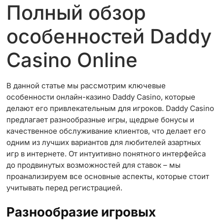
Полный обзор
особенностей Daddy
Casino Online
В данной статье мы рассмотрим ключевые
особенности онлайн-казино Daddy Casino, которые
делают его привлекательным для игроков. Daddy Casino
предлагает разнообразные игры, щедрые бонусы и
качественное обслуживание клиентов, что делает его
одним из лучших вариантов для любителей азартных
игр в интернете. От интуитивно понятного интерфейса
до продвинутых возможностей для ставок – мы
проанализируем все основные аспекты, которые стоит
учитывать перед регистрацией.
Разнообразие игровых