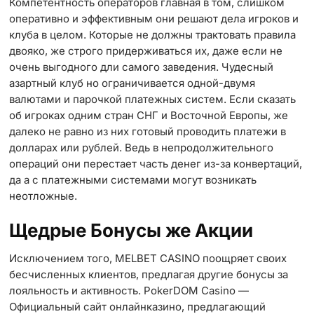
Компетентность операторов главная в том, слишком
оперативно и эффективным они решают дела игроков и
клуба в целом. Которые не должны трактовать правила
двояко, же строго придерживаться их, даже если не
очень выгодного дли самого заведения. Чудесный
азартный клуб но ограничивается одной-двумя
валютами и парочкой платежных систем. Если сказать
об игроках одним стран СНГ и Восточной Европы, же
далеко не равно из них готовый проводить платежи в
долларах или рублей. Ведь в непродолжительного
операций они перестает часть денег из-за конвертаций,
да а с платежными системами могут возникать
неотложные.
Щедрые Бонусы же Акции
Исключением того, MELBET CASINO поощряет своих
бесчисленных клиентов, предлагая другие бонусы за
лояльность и активность. PokerDOM Casino —
Официальный сайт онлайнказино, предлагающий