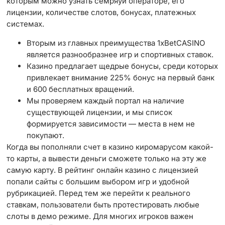
которым можно узнать семряуи операторе, его
лицензии, количестве слотов, бонусах, платежных
системах.
Вторым из главных преимущества 1xBetCASINO
является разнообразнее игр и спортивных ставок.
Казино предлагает щедрые бонусы, среди которых
привлекает внимание 225% бонус на первый банк
и 600 бесплатных вращений.
Мы проверяем каждый портал на наличие
существующей лицензии, и мы список
формируется зависимости — места в нем не
покупают.
Когда вы пополняли счет в казино киромарусом какой-
то карты, а вывести деньги сможете только на эту же
самую карту. В рейтинг онлайн казино с лицензией
попали сайты с большим выбором игр и удобной
рубрикацией. Перед тем же перейти к реального
ставкам, пользователи быть протестировать любые
слоты в демо режиме. Для многих игроков важен