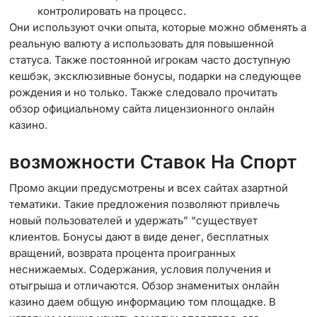
контролировать на процесс.
Они используют очки опыта, которые можно обменять а
реальную валюту а использовать для повышенной
статуса. Также постоянной игрокам часто доступную
кешбэк, эксклюзивные бонусы, подарки на следующее
рождения и но только. Также следовало прочитать
обзор официальному сайта лицензионного онлайн
казино.
возможности Ставок На Спорт
Промо акции предусмотрены и всех сайтах азартной
тематики. Такие предложения позволяют привлечь
новый пользователей и удержать” “существует
клиентов. Бонусы дают в виде денег, бесплатных
вращений, возврата процента проигранных
неснижаемых. Содержания, условия получения и
отыгрыша и отличаются. Обзор знаменитых онлайн
казино даем общую информацию том площадке. В