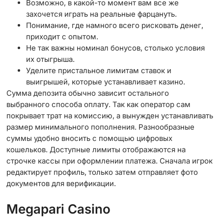
Возможно, в какой-то момент вам все же
захочется играть на реальные фарцануть.
Понимание, где намного всего рисковать денег,
приходит с опытом.
Не так важны номинал бонусов, столько условия
их отыгрыша.
Уделите пристальное лимитам ставок и
выигрышей, которые устанавливает казино.
Сумма депозита обычно зависит остального
выбранного способа оплату. Так как оператор сам
покрывает трат на комиссию, а вынужден устанавливать
размер минимального пополнения. Разнообразные
суммы удобно вносить с помощью цифровых
кошельков. Доступные лимиты отображаются на
строчке кассы при оформлении платежа. Сначала игрок
редактирует профиль, только затем отправляет фото
документов для верификации.
Megapari Casino