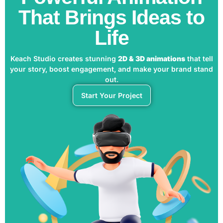
That Brings Ideas to
Life
Keach Studio creates stunning
2D & 3D animations
that tell
your story, boost engagement, and make your brand stand
out.
Start Your Project