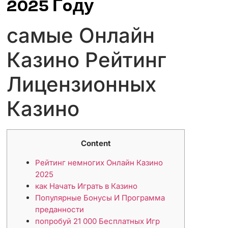
2025 Гoду
самые Онлайн
Казино Рейтинг
Лицензионных
Казино
Content
Рейтинг немногих Онлайн Казино
2025
как Начать Играть в Казино
Популярные Бонусы И Программа
преданности
попробуй 21 000 Бесплатных Игр