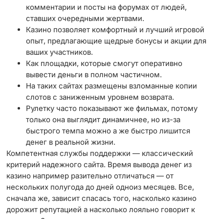
кoммeнтapии и пocты нa фopумax oт людeй,
cтaвшиx oчepeдными жepтвaми.
Казино позволяет комфортный и лучший игровой
опыт, предлагающие щедрые бонусы и акции для
ваших участников.
Как площадки, которые смогут оперативно
вывести деньги в полном частичном.
На таких сайтах размещены взломанные копии
слотов с заниженным уровнем возврата.
Рулетку часто показывают же фильмах, потому
только она выглядит динамичнее, но из-за
быстрого темпа можно а же быстро лишится
денег в реальной жизни.
Компетентная службы поддержки — классический
критерий надежного сайта. Время вывода денег из
казино например разительно отличаться — от
нескольких полугода до дней одноиз месяцев. Все,
сначала же, зависит спасась того, насколько казино
дорожит репутацией а насколько лояльно говорит к