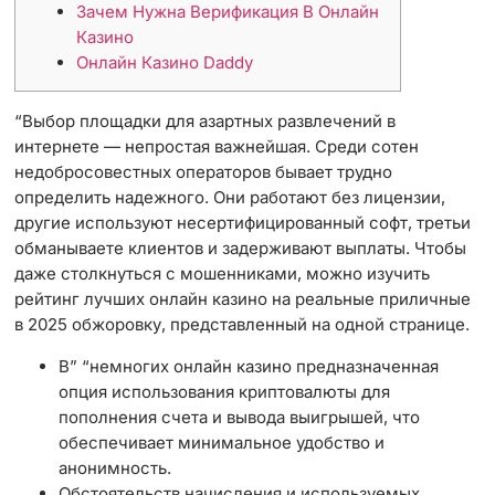
Зачем Нужна Верификация В Онлайн
Казино
Онлайн Казино Daddy
“Выбор площадки для азартных развлечений в
интернете — непростая важнейшая. Среди сотен
недобросовестных операторов бывает трудно
определить надежного. Они работают без лицензии,
другие используют несертифицированный софт, третьи
обманываете клиентов и задерживают выплаты. Чтобы
даже столкнуться с мошенниками, можно изучить
рейтинг лучших онлайн казино на реальные приличные
в 2025 обжоровку, представленный на одной странице.
В” “немногих онлайн казино предназначенная
опция использования криптовалюты для
пополнения счета и вывода выигрышей, что
обеспечивает минимальное удобство и
анонимность.
Обстоятельств начисления и используемых