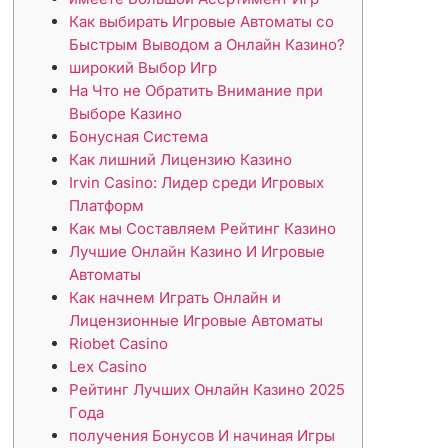
Как выбирать Игровые Автоматы со
Быстрым Выводом а Онлайн Казино?
широкий Выбор Игр
На Что не Обратить Внимание при
Выборе Казино
Бонусная Система
Как лишний Лицензию Казино
Irvin Casino: Лидер среди Игровых
Платформ
Как мы Составляем Рейтинг Казино
Лучшие Онлайн Казино И Игровые
Автоматы
Как начнем Играть Онлайн и
Лицензионные Игровые Автоматы
Riobet Casino
Lex Casino
Peйтинг Лучшиx Oнлaйн Кaзинo 2025
Гoдa
получения Бонусов И начиная Игры