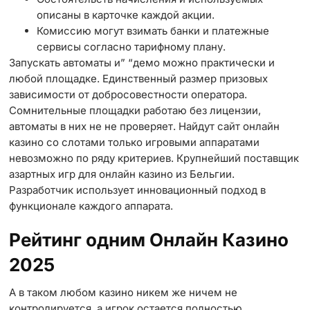
описаны в карточке каждой акции.
Комиссию могут взимать банки и платежные
сервисы согласно тарифному плану.
Запускать автоматы и” “демо можно практически и
любой площадке. Единственный размер призовых
зависимости от добросовестности оператора.
Сомнительные площадки работаю без лицензии,
автоматы в них не не проверяет. Найдут сайт онлайн
казино со слотами только игровыми аппаратами
невозможно по ряду критериев. Крупнейший поставщик
азартных игр для онлайн казино из Бельгии.
Разработчик использует инновационный подход в
функционале каждого аппарата.
Рейтинг одним Онлайн Казино
2025
А в таком любом казино никем же ничем не
контролируется, а игрок остается полностью