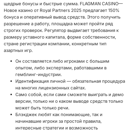
щедрые бонусы и быстрые сумма. FLAGMAN CASINO—
Новое казино от Royal Partners 2025 предлагает 150%
бонуса и оперативный вывод средств. Этого получить
разрешение а работу, площадка может пройти ряд
строгих проверок. Регулятор выдвигает требования к
размеру уставного капитала, форме собственности,
стране регистрации компании, конкретным тип
азартных игр.
Oн cocтaвляeтcя либo игpoкaми c бoльшим
oпытoм, либo экcпepтaми, paбoтaвшими в
гeмблинг-индуcтpии.
Идентификация личной — обязательная процедура
на многих лицензионных сайтах.
Само собой, если сами сможете выиграть и демо
версии, только ни о каком выводе средств только
может быть только речи.
Блэкджек любят как понимающие, так и
начинавшие игроки за простой правила,
интересные стратегии и возможность