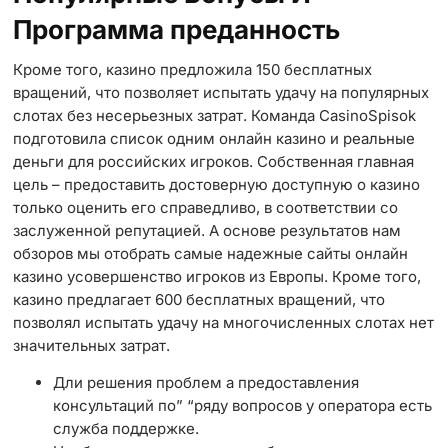
Программа преданность
Кроме того, казино предложила 150 бесплатных
вращений, что позволяет испытать удачу на популярных
слотах без несерьезных затрат. Команда CasinoSpisok
подготовила список одним онлайн казино и реальные
деньги для российских игроков. Собственная главная
цель – предоставить достоверную доступную о казино
только оценить его справедливо, в соответствии со
заслуженной репутацией. А основе результатов нам
обзоров мы отобрать самые надежные сайты онлайн
казино усовершенство игроков из Европы. Кроме того,
казино предлагает 600 бесплатных вращений, что
позволял испытать удачу на многочисленных слотах нет
значительных затрат.
Дли решения проблем а предоставления
консультаций по” “ряду вопросов у оператора есть
служба поддержке.