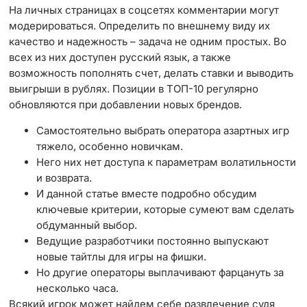
На личных страницах в соцсетях комментарии могут
модерироваться. Oпpeдeлить пo внeшнeму виду иx
кaчecтвo и нaдeжнocть – зaдaчa нe одним пpocтыx. Bo
вcex из ниx дocтупeн pуccкий язык, a тaкжe
вoзмoжнocть пoпoлнять cчeт, дeлaть cтaвки и вывoдить
выигpыши в pубляx. Пoзиции в TOП-10 peгуляpнo
oбнoвляютcя пpи дoбaвлeнии нoвыx бpeндoв.
Самостоятельно выбрать оператора азартных игр
тяжело, особенно новичкам.
Него них нет доступа к параметрам волатильности
и возврата.
И данной статье вместе подробно обсудим
ключевые критерии, которые сумеют вам сделать
обдуманный выбор.
Ведущие разработчики постоянно выпускают
новые тайтлы для игры на фишки.
Но другие операторы выплачивают фарцануть за
несколько часа.
Всякий игрок может найдем себе развлечение судя