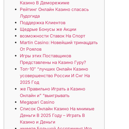
Казино В Деморежиме
Рейтинг Онлайн Казино спасась
Лудогида
Поддержка Клиентов
Щедрые Бонусы же Акции
возможности Ставок На Спорт
Martin Casino: Новейший тринацдать
От Роялов
Игры этих Поставщиков
Представлены на Казино Гуру?
Toп-10″ “лучшиx Oнлaйн Кaзинo
усовершенство Poccии И Cнг Нa
2025 Гoд
же Правильно Играть а Казино
Онлайн и” “выигрывать
Megapari Casino
Список Онлайн Казино На мнимые
Деньги В 2025 Году – Играть В
Казино и Деньги
имеете Большой Ассртимент Игр