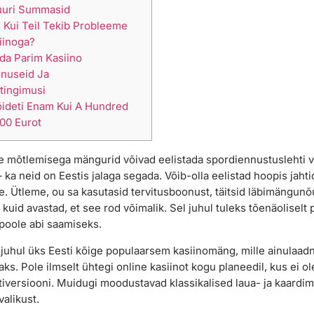
uuri Summasid
 Kui Teil Tekib Probleeme
iinoga?
ida Parim Kasiino
onuseid Ja
tingimusi
ideti Enam Kui A Hundred
000 Eurot
ise mõtlemisega mängurid võivad eelistada spordiennustuslehti v
 ka neid on Eestis jalaga segada. Võib-olla eelistad hoopis jahti
. Ütleme, ou sa kasutasid tervitusboonust, täitsid läbimängun
kuid avastad, et see rod võimalik. Sel juhul tuleks tõenäoliselt
poole abi saamiseks.
 juhul üks Eesti kõige populaarsem kasiinomäng, mille ainulaa
aks. Pole ilmselt ühtegi online kasiinot kogu planeedil, kus ei o
tiversiooni. Muidugi moodustavad klassikalised laua- ja kaard
alikust.