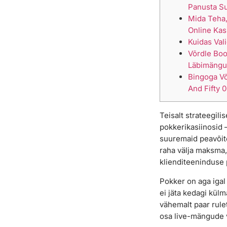
Panusta S
Mida Teha,
Online Kas
Kuidas Val
Võrdle Bo
Läbimängu
Bingoga Võ
And Fifty 
Teisalt strateegil
pokkerikasiinosid –
suuremaid peavõite
raha välja maksma, 
klienditeeninduse 
Pokker on aga igal
ei jäta kedagi külm
vähemalt paar rule
osa live-mängude v