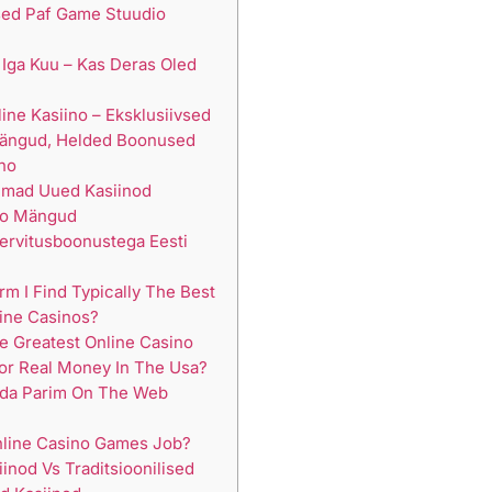
sed Paf Game Stuudio
t Iga Kuu – Kas Deras Oled
ine Kasiino – Eksklusiivsed
ängud, Helded Boonused
ino
imad Uued Kasiinod
ino Mängud
ervitusboonustega Eesti
m I Find Typically The Best
ine Casinos?
e Greatest Online Casino
or Real Money In The Usa?
ida Parim On The Web
line Casino Games Job?
iinod Vs Traditsioonilised