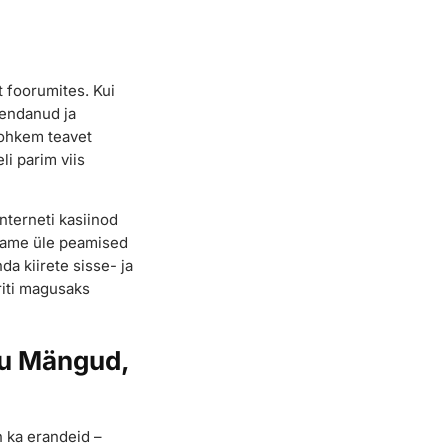
?
 foorumites. Kui
hendanud ja
rohkem teavet
li parim viis
nterneti kasiinod
aatame üle peamised
a kiirete sisse- ja
riti magusaks
cu Mängud,
n ka erandeid –