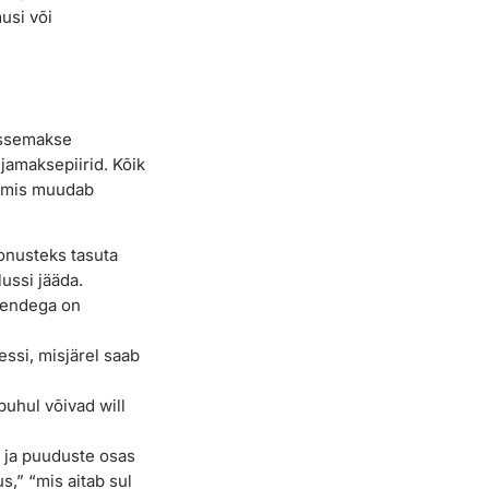
musi või
issemakse
jamaksepiirid. Kõik
, mis muudab
onusteks tasuta
ussi jääda.
 nendega on
ssi, misjärel saab
uhul võivad will
e ja puuduste osas
s,” “mis aitab sul