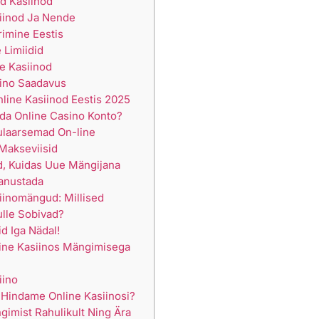
d Kasiinod
iinod Ja Nende
rimine Eestis
 Limiidid
ne Kasiinod
iino Saadavus
line Kasiinod Eestis 2025
da Online Casino Konto?
ulaarsemad On-line
Makseviisid
, Kuidas Uue Mängijana
anustada
iinomängud: Millised
lle Sobivad?
d Iga Nädal!
ine Kasiinos Mängimisega
iino
Hindame Online Kasiinosi?
gimist Rahulikult Ning Ära