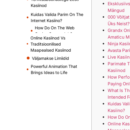
Eksklusiiv
Kasiinod
Mängud
Kuidas Valida Parim On The
000 Võitja
Internet Kasiino?
Üks Neist?
Online Kasiinod Vs
Grandx Onl
Traditsioonilised
Amaticu M
Maapealsed Kasiinod
Ninja Kasi
Väljamakse Limiidid
Avasta Par
Powerful Animation That
Live Kasi
Brings Ideas to Life
Parimate T
Kasiinod
How Perfor
Paying Onl
What Is Th
Intended F
Kuidas Val
Kasiino?
How Do On
Online Kas