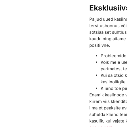
Eksklusii
Paljud uued kasiin
tervitusboonus või
sotsiaalset suhtlu
kaudu ning aitame 
positiivne.
Probleemide 
Kõik meie üle
parimatest t
Kui sa otsid 
kasiinoliigil
Klienditoe p
Enamik kasiinode v
kiirem viis kliend
ilma et peaksite a
suhelda klienditee
kasulik, kui vajate