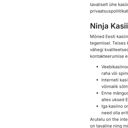
tavaliselt ühe kasi
privaatsuspoliitika
Ninja Kasi
Mõned Eesti kasiin
tegemisel. Teises 
vähegi kvaliteetse
kontakteerumise e
Veebikasiino
raha või spin
Interneti kas
võimalik sõl
Enne mängude
alles uksed E
Iga kasiino 
need olla eri
Arutelu on the inte
on tavaline ning m