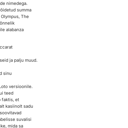
ude nimedega.
a võidetud summa
f Olympus, The
õnnelik
ile alabanza
accarat
seid ja palju muud.
d sinu
Loto versioonile.
ui teed
faktis, et
alt kasiinolt sadu
 soovitavad
belisse suvalisi
ike, mida sa