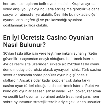
her turun sonuçlarını belirleyebilmesidir. Krupiye ayrıca
video akışı yoluyla oyuncularla etkileşime girebilir ve daha
sosyal bir atmosfer yaratabilir. Özellikle bu noktada diğer
oyuncuların keşfettiği ve pra kazandığı oyunlara
odaklanmak akıllıca olabilir.
En İyi Ücretsiz Casino Oyunları
Nasıl Bulunur?
30’dan fazla ülke için yerelleştirme imkanı sunan şirketin
güvenilirlik açısından onaylı olduğunu belirtmek isteriz.
Ayrıca resmi site üzerinden şirkete ait 250’den fazla oyunu
demo moduyla ücretsiz olarak oynayabilirsiniz. Türk casino
severler arasında sobre popüler oyun hiç şüphesiz
slotlardır. Ancak slotlar kadar popüler çok daha farklı
casino oyun türleri olduğunu da belirtmek isteriz. Rulet ve
keno gibi oyunlar esasen şansa dayalı iken, poker, zar atma
ve çeşitli kart oyunları sprained ankle treatment şans hem
sobre oyuncunun stratejik tercihleriyle şekillenen unsurlar