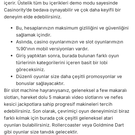
içerir. Üstelik tüm bu içerikleri demo modu sayesinde
Casinority’de bedava oynayabilir ve çok daha keyifli bir
deneyim elde edebilirsiniz.
Bu, hesaplarınızın maksimum gizliliğini ve güvenliğini
sağlamak içindir.
Aslında, casino oyunlarımızın ve slot oyunlarımızın
%90’ının mobil versiyonları vardır.
Giriş yaptıktan sonra, burada bulunan farklı oyun
türlerinin kategorilerini içeren basit bir lobi
göreceksiniz.
Düzenli oyunlar size daha çeşitli promosyonlar ve
bonuslar sağlayacaktır.
Bir slot machine hayranıysanız, geleneksel a few makaralı
slotları, hareket dolu 5 makaralı video slotlarını ve nefes
kesici jackpotlara sahip progresif makineleri tercih
edebilirsiniz. Son olarak, çevrimiçi oyun deneyiminizi biraz
farklı kılmak için burada çok çeşitli geleneksel atari
oyunları bulabilirsiniz. Rollercoaster veya Goldmine Dart
gibi oyunlar size tanıdık gelecektir.