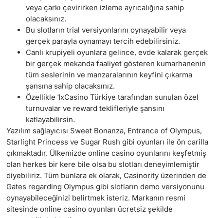
veya çarkı çevirirken izleme ayrıcalığına sahip
olacaksınız.
Bu slotların trial versiyonlarını oynayabilir veya
gerçek parayla oynamayı tercih edebilirsiniz.
Canlı krupiyeli oyunlara gelince, evde kalarak gerçek
bir gerçek mekanda faaliyet gösteren kumarhanenin
tüm seslerinin ve manzaralarının keyfini çıkarma
şansına sahip olacaksınız.
Özellikle 1xCasino Türkiye tarafından sunulan özel
turnuvalar ve reward teklifleriyle şansını
katlayabilirsin.
Yazılım sağlayıcısı Sweet Bonanza, Entrance of Olympus,
Starlight Princess ve Sugar Rush gibi oyunları ile ön carilla
çıkmaktadır. Ülkemizde online casino oyunlarını keşfetmiş
olan herkes bir kere bile olsa bu slotları deneyimlemiştir
diyebiliriz. Tüm bunlara ek olarak, Casinority üzerinden de
Gates regarding Olympus gibi slotların demo versiyonunu
oynayabileceğinizi belirtmek isteriz. Markanın resmi
sitesinde online casino oyunları ücretsiz şekilde