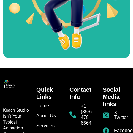
Quick
Contact
Social
Links
Info
Media
links
Home
+1
Keach Studio
(866)
X
About Us
Isn’t Your
478-
Twitter
Typical
6664
Services
Animation
Faceboo