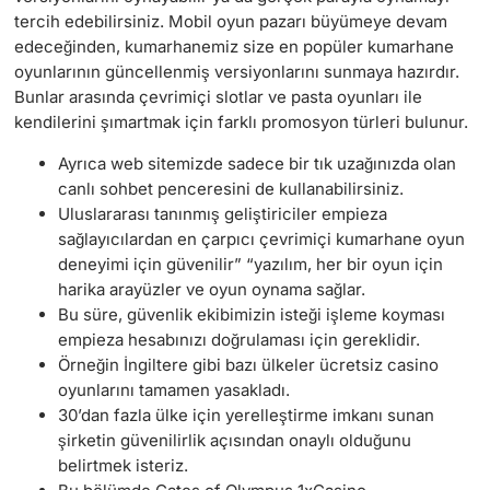
tercih edebilirsiniz. Mobil oyun pazarı büyümeye devam
edeceğinden, kumarhanemiz size en popüler kumarhane
oyunlarının güncellenmiş versiyonlarını sunmaya hazırdır.
Bunlar arasında çevrimiçi slotlar ve pasta oyunları ile
kendilerini şımartmak için farklı promosyon türleri bulunur.
Ayrıca web sitemizde sadece bir tık uzağınızda olan
canlı sohbet penceresini de kullanabilirsiniz.
Uluslararası tanınmış geliştiriciler empieza
sağlayıcılardan en çarpıcı çevrimiçi kumarhane oyun
deneyimi için güvenilir” “yazılım, her bir oyun için
harika arayüzler ve oyun oynama sağlar.
Bu süre, güvenlik ekibimizin isteği işleme koyması
empieza hesabınızı doğrulaması için gereklidir.
Örneğin İngiltere gibi bazı ülkeler ücretsiz casino
oyunlarını tamamen yasakladı.
30’dan fazla ülke için yerelleştirme imkanı sunan
şirketin güvenilirlik açısından onaylı olduğunu
belirtmek isteriz.