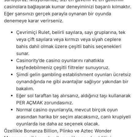
casinolara bağlayarak kumar deneyiminizi başarılı kılmaktır.
Eğer şansınızı gerçek parayla oynanan bir oyunda
denemeye karar verirseniz.
Çevrimiçi Rulet, belirli sayılara, sayı gruplarına, tek
veya çift sayılara veya kırmızı veya siyah ceplere
bahis dahil olmak üzere çeşitli bahis seçenekleri
sunar.
Casinority’de casino oyunlarını rahatlıkla
keşfedebilmeniz çeşitli filtreler sunuyoruz.
Şimdi gelin gambling establishment oyunları ücretsiz
oynandığında ne gibi avantajlar sağlıyor yakından bir
bakalım.
Eğer sol taraftan taş alırsanız, aldığınız taşı kullanarak
PER AÇMAK zorundasınız.
Normal casino oyunlarıyla, mevcut birçok oyun
arasından harika bir seçim alacaksınız, canlı krupiyeli
oyunlarda ise daha az seçenek olacak.
Özellikle Bonanza Billion, Plinko ve Aztec Wonder