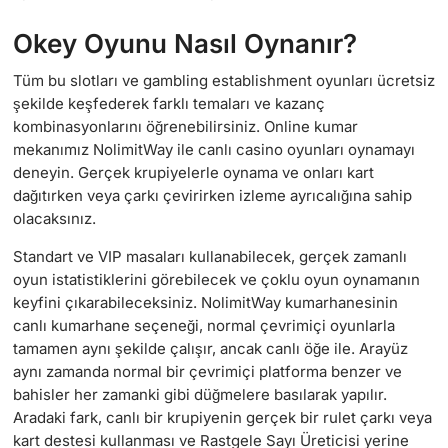
Okey Oyunu Nasıl Oynanır?
Tüm bu slotları ve gambling establishment oyunları ücretsiz
şekilde keşfederek farklı temaları ve kazanç
kombinasyonlarını öğrenebilirsiniz. Online kumar
mekanımız NolimitWay ile canlı casino oyunları oynamayı
deneyin. Gerçek krupiyelerle oynama ve onları kart
dağıtırken veya çarkı çevirirken izleme ayrıcalığına sahip
olacaksınız.
Standart ve VIP masaları kullanabilecek, gerçek zamanlı
oyun istatistiklerini görebilecek ve çoklu oyun oynamanın
keyfini çıkarabileceksiniz. NolimitWay kumarhanesinin
canlı kumarhane seçeneği, normal çevrimiçi oyunlarla
tamamen aynı şekilde çalışır, ancak canlı öğe ile. Arayüz
aynı zamanda normal bir çevrimiçi platforma benzer ve
bahisler her zamanki gibi düğmelere basılarak yapılır.
Aradaki fark, canlı bir krupiyenin gerçek bir rulet çarkı veya
kart destesi kullanması ve Rastgele Sayı Üreticisi yerine