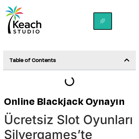
Table of Contents
Online Blackjack Oynayın
Ücretsiz Slot Oyunları
Silvergames’te