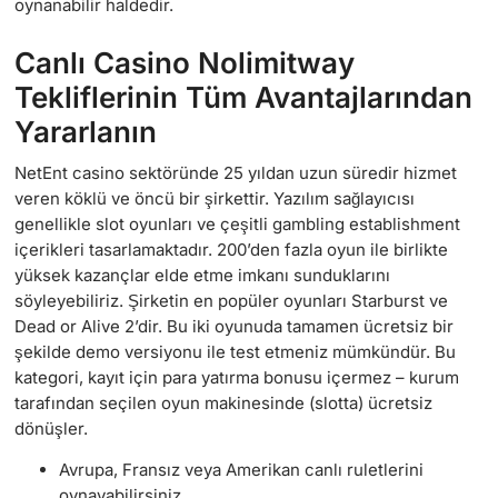
oynanabilir haldedir.
Canlı Casino Nolimitway
Tekliflerinin Tüm Avantajlarından
Yararlanın
NetEnt casino sektöründe 25 yıldan uzun süredir hizmet
veren köklü ve öncü bir şirkettir. Yazılım sağlayıcısı
genellikle slot oyunları ve çeşitli gambling establishment
içerikleri tasarlamaktadır. 200’den fazla oyun ile birlikte
yüksek kazançlar elde etme imkanı sunduklarını
söyleyebiliriz. Şirketin en popüler oyunları Starburst ve
Dead or Alive 2’dir. Bu iki oyunuda tamamen ücretsiz bir
şekilde demo versiyonu ile test etmeniz mümkündür. Bu
kategori, kayıt için para yatırma bonusu içermez – kurum
tarafından seçilen oyun makinesinde (slotta) ücretsiz
dönüşler.
Avrupa, Fransız veya Amerikan canlı ruletlerini
oynayabilirsiniz.