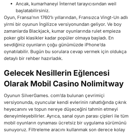
Ancak, kumarhaneyi İnternet tarayıcısından weil
başlatabilirsiniz.
Oyun, Fransa’nın 1760’lı yıllarından, Fransızca Vingt-Un adlı
yirmi bir oyunun İngilizce versiyonundan geliyor. Ve boy
zamanlarda Blackjack, kumar oyunlarında rulet empieza
poker gibi klasikler kadar popüler olmaya başladı. En
sevdiğiniz oyunların çoğu günümüzde iPhone’da
oynatılabilir. Bugün bu sorulara cevap vermek için oldukça
detaylı bir rehber hazırladık.
Gelecek Nesillerin Eğlencesi
Olarak Mobil Casino Nolimitway
Oyunun SilverGames. com’da bulunan çevrimiçi
versiyonunda, oyuncular kendi evlerinin rahatlığında çıkrık
heyecanını ve topun nereye düşeceğini tahmin etmeyi
deneyimleyebilirler. Ayrıca, sanal oyun parası çipleri ile tüm
mobil oyunların oynaması ücretsiz bir uygulama sürümünü
sunuyoruz. Filtreleme aracını kullanmak son derece kolay