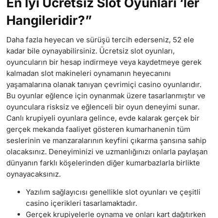
En Iyi Ücretsiz Slot Oyunları ‘ler
Hangileridir?”
Daha fazla heyecan ve sürüşü tercih ederseniz, 52 ele
kadar bile oynayabilirsiniz. Ücretsiz slot oyunları,
oyuncuların bir hesap indirmeye veya kaydetmeye gerek
kalmadan slot makineleri oynamanın heyecanını
yaşamalarına olanak tanıyan çevrimiçi casino oyunlarıdır.
Bu oyunlar eğlence için oynanmak üzere tasarlanmıştır ve
oyunculara risksiz ve eğlenceli bir oyun deneyimi sunar.
Canlı krupiyeli oyunlara gelince, evde kalarak gerçek bir
gerçek mekanda faaliyet gösteren kumarhanenin tüm
seslerinin ve manzaralarının keyfini çıkarma şansına sahip
olacaksınız. Deneyiminizi ve uzmanlığınızı onlarla paylaşan
dünyanın farklı köşelerinden diğer kumarbazlarla birlikte
oynayacaksınız.
Yazılım sağlayıcısı genellikle slot oyunları ve çeşitli
casino içerikleri tasarlamaktadır.
Gerçek krupiyelerle oynama ve onları kart dağıtırken