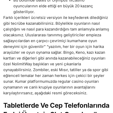
Bu bölümde Gates of Olympus 1xCasino
oyuncularının elde ettiği en büyük 20 kazanç
gösteriliyor.
Farklı içerikleri ücretsiz versiyon ile keşfederek dilediğiniz
gibi tecrübe kazanabilirsiniz. Böylelikle oyunların nasıl
çalıştığını ve nasıl para kazandırdığını tam anlamıyla anlamış
olacaksınız. Uluslararası tanınmış geliştiriciler empieza
sağlayıcılardan en çarpıcı çevrimiçi kumarhane oyun
deneyimi için güvenilir” “yazılım, her bir oyun için harika
arayüzler ve oyun oynama sağlar. Bingo, Keno, kazı kazan
kartları ve diğerleri gibi anında kazanabileceğiniz oyunları
özel NolimitWay başlıkları ve yeni çıkanlarla
oynayabilirsiniz. Zombiler, eski Mısır, tatiller ya da spor gibi
eğlenceli temalar her zaman herkes için çekici bir şeyler
sunar. Kumar platformumuzda regular casino oyunları
oynamanın ve canlı krupiye oyunlarının avantajlarını
karşılaştırırsanız, aşağıdaki resmi göreceksiniz.
Tabletlerde Ve Cep Telefonlarında