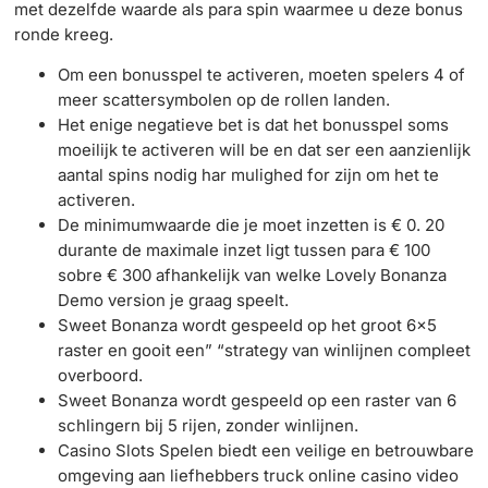
met dezelfde waarde als para spin waarmee u deze bonus
ronde kreeg.
Om een bonusspel te activeren, moeten spelers 4 of
meer scattersymbolen op de rollen landen.
Het enige negatieve bet is dat het bonusspel soms
moeilijk te activeren will be en dat ser een aanzienlijk
aantal spins nodig har mulighed for zijn om het te
activeren.
De minimumwaarde die je moet inzetten is € 0. 20
durante de maximale inzet ligt tussen para € 100
sobre € 300 afhankelijk van welke Lovely Bonanza
Demo version je graag speelt.
Sweet Bonanza wordt gespeeld op het groot 6×5
raster en gooit een” “strategy van winlijnen compleet
overboord.
Sweet Bonanza wordt gespeeld op een raster van 6
schlingern bij 5 rijen, zonder winlijnen.
Casino Slots Spelen biedt een veilige en betrouwbare
omgeving aan liefhebbers truck online casino video