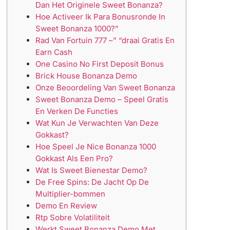
Dan Het Originele Sweet Bonanza?
Hoe Activeer Ik Para Bonusronde In
Sweet Bonanza 1000?”
Rad Van Fortuin 777 –” “draai Gratis En
Earn Cash
One Casino No First Deposit Bonus
Brick House Bonanza Demo
Onze Beoordeling Van Sweet Bonanza
Sweet Bonanza Demo – Speel Gratis
En Verken De Functies
Wat Kun Je Verwachten Van Deze
Gokkast?
Hoe Speel Je Nice Bonanza 1000
Gokkast Als Een Pro?
Wat Is Sweet Bienestar Demo?
De Free Spins: De Jacht Op De
Multiplier-bommen
Demo En Review
Rtp Sobre Volatiliteit
Werkt Sweet Bonanza Demo Met