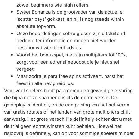
zowel beginners wie high rollers.
Sweet Bonanza is de grootvader van de actuelle
‘scatter pays’ gokkast, en hij is nog steeds within
absolute topvorm.
Onze beoordelingen sobre gidsen zijn uitsluitend
bedoeld ter informatie en mogen niet worden
beschouwd wie direct advies.
Vooral het bonusspel, met zijn multipliers tot 100x,
zorgt voor een adrenalineboost die je niet snel
vergeet.
Maar zodra je para free spins activeert, barst het
feest in alle hevigheid los.
Voor veel spelers biedt para demo een geweldige ervaring
die bijna net zo spannend is als de echte versie. De
gameplay is identiek, en de comprising van het activeren
van gratis rotates of het landen van grote multipliers blijft
aanwezig. Het grote verschil is definitely echter dat u met
de trial geen echte winsten kunt behalen. Hoewel het
risicovrij is definitely, kan dit voor sommige spelers minder