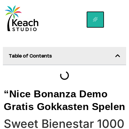
Table of Contents
“Nice Bonanza Demo
Gratis Gokkasten Spelen
Sweet Bienestar 1000