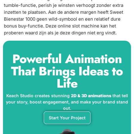
tumble-functie, perish je winsten verhoogt zonder extra
inzetten te plaatsen. Aan de andere margen heeft Sweet
Bienestar 1000 geen wild-symbool en een relatief dure
bonus buy-functie. Deze online slot machine kan het
proberen waard zijn als je deze dingen niet erg vindt.
Powerful Animation
That Brings Ideas to
Life
Keach Studio creates stunning
2D & 3D animations
that tell
your story, boost engagement, and make your brand stand
out.
Start Your Project