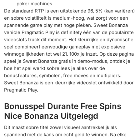
poker machines.
De standaard RTP is een uitstekende 96, 5% (kan variëren)
en sobre volatiliteit is medium-hoog, wat zorgt voor een
spannende game play met hoge pieken. Sweet Bonanza
vehicle Pragmatic Play is definitely één van de populairste
videoslots truck dit moment. Het kleurrijke en dynamische
spel combineert eenvoudige gameplay met explosieve
winmogelijkheden tot wel 21. 100x je inzet. Op deze pagina
speel je Sweet Bonanza gratis in demo-modus, ontdek je
hoe het spel werkt sobre lees je alles over de
bonusfeatures, symbolen, free moves en multipliers.
Sweet Bonanza is een kleurrijke videoslot ontwikkeld door
Pragmatic Play.
Bonusspel Durante Free Spins
Nice Bonanza Uitgelegd
Dit maakt sobre titel zowel visueel aantrekkelijk als
spannend met de kans om echt geld te winnen. Na elke