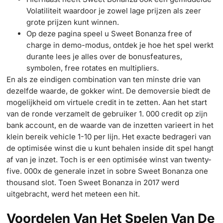
Volatiliteit waardoor je zowel lage prijzen als zeer
grote prijzen kunt winnen.
Op deze pagina speel u Sweet Bonanza free of
charge in demo-modus, ontdek je hoe het spel werkt
durante lees je alles over de bonusfeatures,
symbolen, free rotates en multipliers.
En als ze eindigen combination van ten minste drie van
dezelfde waarde, de gokker wint. De demoversie biedt de
mogelijkheid om virtuele credit in te zetten. Aan het start
van de ronde verzamelt de gebruiker 1. 000 credit op zijn
bank account, en de waarde van de inzetten varieert in het
klein bereik vehicle 1-10 per lijn. Het exacte bedrageri van
de optimisée winst die u kunt behalen inside dit spel hangt
af van je inzet. Toch is er een optimisée winst van twenty-
five. 000x de generale inzet in sobre Sweet Bonanza one
thousand slot. Toen Sweet Bonanza in 2017 werd
uitgebracht, werd het meteen een hit.
Voordelen Van Het Spelen Van De