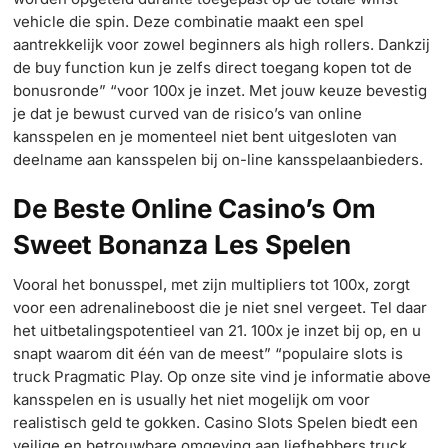
vehicle die spin. Deze combinatie maakt een spel
aantrekkelijk voor zowel beginners als high rollers. Dankzij
de buy function kun je zelfs direct toegang kopen tot de
bonusronde” “voor 100x je inzet. Met jouw keuze bevestig
je dat je bewust curved van de risico’s van online
kansspelen en je momenteel niet bent uitgesloten van
deelname aan kansspelen bij on-line kansspelaanbieders.
De Beste Online Casino’s Om
Sweet Bonanza Les Spelen
Vooral het bonusspel, met zijn multipliers tot 100x, zorgt
voor een adrenalineboost die je niet snel vergeet. Tel daar
het uitbetalingspotentieel van 21. 100x je inzet bij op, en u
snapt waarom dit één van de meest” “populaire slots is
truck Pragmatic Play. Op onze site vind je informatie above
kansspelen en is usually het niet mogelijk om voor
realistisch geld te gokken. Casino Slots Spelen biedt een
veilige en betrouwbare omgeving aan liefhebbers truck