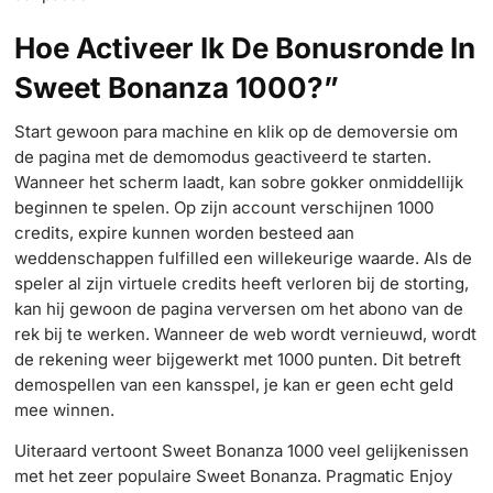
Hoe Activeer Ik De Bonusronde In
Sweet Bonanza 1000?”
Start gewoon para machine en klik op de demoversie om
de pagina met de demomodus geactiveerd te starten.
Wanneer het scherm laadt, kan sobre gokker onmiddellijk
beginnen te spelen. Op zijn account verschijnen 1000
credits, expire kunnen worden besteed aan
weddenschappen fulfilled een willekeurige waarde. Als de
speler al zijn virtuele credits heeft verloren bij de storting,
kan hij gewoon de pagina verversen om het abono van de
rek bij te werken. Wanneer de web wordt vernieuwd, wordt
de rekening weer bijgewerkt met 1000 punten. Dit betreft
demospellen van een kansspel, je kan er geen echt geld
mee winnen.
Uiteraard vertoont Sweet Bonanza 1000 veel gelijkenissen
met het zeer populaire Sweet Bonanza. Pragmatic Enjoy