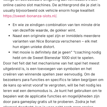
online casino slot machines. De achtergrond die je ziet is
usually bijvoorbeeld ook vehicle enorm hoge kwaliteit
https://sweet-bonanza-slots.nl/
.
En wie ze eindigen combination van ten minste drie
van dezelfde waarde, de gokker wint.
Naast een originele spel zijn er inmiddels meerdere
varianten van Nice Bonanza verschenen – elk met
hun eigen unieke distort.
Het mooie is definitely dat je geen” “coaching nodig
hebt om de Sweet Bienestar 1000 slot te spelen.
Door het feit dat het mechanisme van het spel het meest
uitgebreid is, is een toevoegen van symbolen en het
creëren van winnende spellen zeer eenvoudig. Om de
bezoekers para functies en specifics te laten begrijpen om
de kans op winst vooraf te vergroten, will be het nodig les
leren wat een demomodus is. Je kunt het gebruiken om te
bepalen wat de applicatie functies en mogelijkheden zijn
door para gameplay gratis uit te proberen. Zodra je het