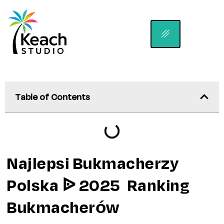
Table of Contents
Najlepsi Bukmacherzy
Polska ᐉ 2025 ️ Ranking
Bukmacherów