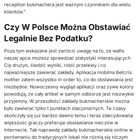
reception bukmachera jest ważnym czynnikiem dla wielu
klientów.”
Czy W Polsce Można Obstawiać
Legalnie Bez Podatku?
Poza tym wskazane jest zwrócić uwagę na to, że watts
naszej apce możesz sprawdzać statystyki interesujących
Cię drużyn, śledzić wyniki, robić przelewy i co
najważniejsze zawierać zakłady. Aplikacja mobilna Betcris
mother zatem wszystko in order to, co do obstawiania jest
niezbędne. Nowoczesny wygląd aplikacji oraz żywe kolory
powodują, że cały artikel w samym odbiorze jest niezwykle
przyjemny. W przeszłości zakłady bukmacherskie można
było zawierać tylko t punktach stacjonarnych. Te czasy
skończyły się już bardzo dawno temu i teraz zdecydowana
większość graczy preferuje obstawianie meczów w
Internecie. Tak naprawdę zakłady bukmacherskie online w
porównaniu do tradycyjnych lokali nie różnią się niczym