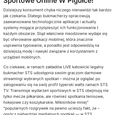
Sportowe Online W Pigułce!
Dzisiejszy konsument chyba niczego nienawidzi tak bardzo
jak czekania. Dlatego bukmacherzy opracowują
zaawansowane technologicznie aplikacje i actually
systemy mogące przyśpieszyć ich funkcjonowanie t
każdym obszarze. Stąd właściwie nieodzowne wydaje się
być oferowanie aplikacji mobilnej, która znacznie
usprawnia typowanie, a ponadto jest odpowiedzią na
dzisiejszą modę i nawyki związane z korzystaniem z
urządzeń mobilnych.
Co ciekawe, w ramach zakładów LIVE katowicki legalny
bukmacher STS udostępnia swoim graczom darmowe
streamingi wybranych spotkań – można je oglądać po
zalogowaniu się na swój profil typerski watts ramach STS
TV. Transmisje wydarzeń sportowych w STS obejmują nie
tylko mecze piłkarskie, ale również spotkania tenisowe,
hokejowe czy koszykarskie. Miłośników mniej”
“popularnych rozgrywek na pewno ucieszy fakt, że –
oprócz najbardziej medialnych spotkań — w STS