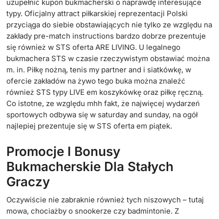
uzupełnić kupon bukmacherski o naprawdę interesujące
typy. Oficjalny attract piłkarskiej reprezentacji Polski
przyciąga do siebie obstawiających nie tylko ze względu na
zakłady pre-match instructions bardzo dobrze prezentuje
się również w STS oferta ARE LIVING. U legalnego
bukmachera STS w czasie rzeczywistym obstawiać można
m. in. Piłkę nożną, tenis my partner and i siatkówkę, w
ofercie zakładów na żywo tego buka można znaleźć
również STS typy LIVE em koszykówkę oraz piłkę ręczną.
Co istotne, ze względu mhh fakt, że najwięcej wydarzeń
sportowych odbywa się w saturday and sunday, na ogół
najlepiej prezentuje się w STS oferta em piątek.
Promocje I Bonusy
Bukmacherskie Dla Stałych
Graczy
Oczywiście nie zabraknie również tych niszowych – tutaj
mowa, chociażby o snookerze czy badmintonie. Z