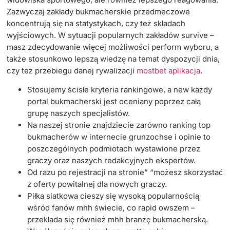
Zazwyczaj zakłady bukmacherskie przedmeczowe
koncentrują się na statystykach, czy też składach
wyjściowych. W sytuacji popularnych zakładów survive –
masz zdecydowanie więcej możliwości perform wyboru, a
także stosunkowo lepszą wiedzę na temat dyspozycji dnia,
czy też przebiegu danej rywalizacji
mostbet aplikacja
.
Stosujemy ścisłe kryteria rankingowe, a new każdy
portal bukmacherski jest oceniany poprzez całą
grupę naszych specjalistów.
Na naszej stronie znajdziecie zarówno ranking top
bukmacherów w internecie grunzochse i opinie to
poszczególnych podmiotach wystawione przez
graczy oraz naszych redakcyjnych ekspertów.
Od razu po rejestracji na stronie” “możesz skorzystać
z oferty powitalnej dla nowych graczy.
Piłka siatkowa cieszy się wysoką popularnością
wśród fanów mhh świecie, co rapid owszem –
przekłada się również mhh branżę bukmacherską.