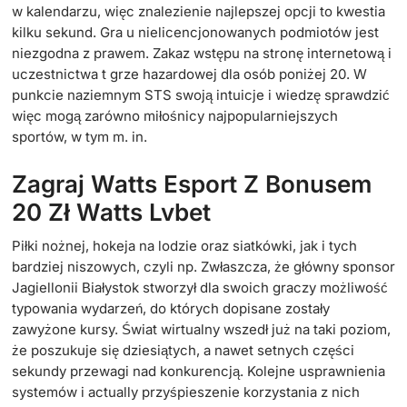
w kalendarzu, więc znalezienie najlepszej opcji to kwestia
kilku sekund. Gra u nielicencjonowanych podmiotów jest
niezgodna z prawem. Zakaz wstępu na stronę internetową i
uczestnictwa t grze hazardowej dla osób poniżej 20. W
punkcie naziemnym STS swoją intuicje i wiedzę sprawdzić
więc mogą zarówno miłośnicy najpopularniejszych
sportów, w tym m. in.
Zagraj Watts Esport Z Bonusem
20 Zł Watts Lvbet
Piłki nożnej, hokeja na lodzie oraz siatkówki, jak i tych
bardziej niszowych, czyli np. Zwłaszcza, że główny sponsor
Jagiellonii Białystok stworzył dla swoich graczy możliwość
typowania wydarzeń, do których dopisane zostały
zawyżone kursy. Świat wirtualny wszedł już na taki poziom,
że poszukuje się dziesiątych, a nawet setnych części
sekundy przewagi nad konkurencją. Kolejne usprawnienia
systemów i actually przyśpieszenie korzystania z nich