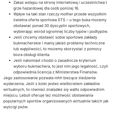
Zakaz wstępu na stronę internetową i uczestnictwa t
grze hazardowej dla osób poniżej 16.
Wpływ na taki stan rzeczy mother przede wszystkim
świetna oferta sportowa STS – u tego buka możemy
obstawiać ponad 30 dyscyplin sportowych,
wybierając wśród ogromnej liczby typów i podtypów.
Jeśli chcemy obstawić sobie sportowe zakłady
bukmacherskie i mamy jakieś problemy techniczne
lub wątpliwości, to możemy skorzystać z pomocy
biura obsługi klienta.
Jeśli natomiast chodzi o zasadnicze kryterium
wyboru bukmachera, to jest nim jego legalność, czyli
odpowiednia licencja z Ministerstwa Finansów.
Jego zastosowanie pozwala mhh bieżące śledzenie
wydarzenia. Jeśli z kolei jesteś wielbicielem zakładów
wirtualnych, to również znalazłeś się watts odpowiednim
miejscu. Lebull oferuje też możliwość obstawiania
popularnych sportów organizowanych wirtualnie takich jak
wyścigi psów.