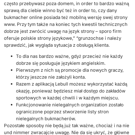
często przebywasz poza domem, in order to bardzo ważną
sprawą dla ciebie winno być też in order to, czy dany
bukmacher online posiada też mobilną wersję swej strony
www. Przy tym także na koniec tych kwestii technicznych
dobrze jest zwrócić uwagę na język strony – sporo firm
oferuje polskie strony językowe,” “grunzochse i należy
sprawdzić, jak wygląda sytuacja z obsługą klienta.
To dla nas bardzo ważne, gdyż przecież nie każdy
dobrze się posługuje językiem angielskim.
Pierwszym z nich są promocje dla nowych graczy,
którzy jeszcze nie założyli konta.
Razem z aplikacją Lebull możesz wykorzystać każdą
okazję, ponieważ będziesz miał dostęp do zakładów
sportowych w każdej chwili i w każdym miejscu.
Funkcjonowanie nielegalnych organization zostało
ograniczone poprzez stworzenie listy stron
nielegalnych bukmacherów.
Pozostałe sposoby nie będą już tak ważne, chociaż i na nie
und nimmer zwracajcie uwagę. Nie da się ukryć, że główne