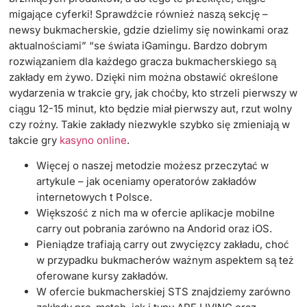
migające cyferki! Sprawdźcie również naszą sekcję –
newsy bukmacherskie, gdzie dzielimy się nowinkami oraz
aktualnościami” “se świata iGamingu. Bardzo dobrym
rozwiązaniem dla każdego gracza bukmacherskiego są
zakłady em żywo. Dzięki nim można obstawić określone
wydarzenia w trakcie gry, jak choćby, kto strzeli pierwszy w
ciągu 12-15 minut, kto będzie miał pierwszy aut, rzut wolny
czy rożny. Takie zakłady niezwykle szybko się zmieniają w
takcie gry
kasyno online
.
Więcej o naszej metodzie możesz przeczytać w
artykule – jak oceniamy operatorów zakładów
internetowych t Polsce.
Większość z nich ma w ofercie aplikacje mobilne
carry out pobrania zarówno na Andorid oraz iOS.
Pieniądze trafiają carry out zwycięzcy zakładu, choć
w przypadku bukmacherów ważnym aspektem są też
oferowane kursy zakładów.
W ofercie bukmacherskiej STS znajdziemy zarówno