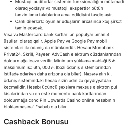
Müstəqil auditorlar sistemin funksionallığını mütəmadi
olaraq yoxlayır və müstəqil ekspertlər bütün
tənzimləmə tələblərinə əməl edildiyini təsdiqləyir.
Canlı dilerlərlə oyunlar uduşların arxasınca xoş şirkət
təmin edəcək.
Visa və Mastercard bank kartları ən populyar əmanət
üsulları olaraq qalır. Apple Pay və Google Pay mobil
sistemləri ilə ödəniş də mümkündür. Hesabı Monobank
Privat24, Skrill, Payeer, AdvCash elektrum cüzdanlarından
doldurmağa icazə verilir. Minimum yükləmə məbləği 5 ₼,
maksimum isə 6th, 000 ₼ (bəzi ödəniş sistemlərindən
istifadə edərkən daha arizona ola bilər). Nəzərə alın ki,
ödəniş sistemindəki hesab sizin adınıza qeydiyyatdan
keçməlidir. Hesabı üçüncü şəxslərə məxsus elektron pul
kisələrindən və en este momento bank kartlarından
doldurmağa cəhd Pin Upwards Casino online hesabının
bloklanmasına” “səbəb ola bilər.
Cashback Bonusu