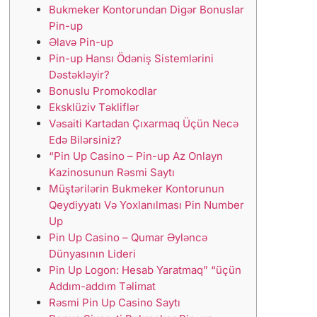
Bukmeker Kontorundan Digər Bonuslar
Pin-up
Əlavə Pin-up
Pin-up Hansı Ödəniş Sistemlərini
Dəstəkləyir?
Bonuslu Promokodlar
Eksklüziv Təkliflər
Vəsaiti Kartadan Çıxarmaq Üçün Necə
Edə Bilərsiniz?
“Pin Up Casino – Pin-up Az Onlayn
Kazinosunun Rəsmi Saytı
Müştərilərin Bukmeker Kontorunun
Qeydiyyatı Və Yoxlanılması Pin Number
Up
Pin Up Casino – Qumar Əyləncə
Dünyasının Lideri
Pin Up Logon: Hesab Yaratmaq” “üçün
Addım-addım Təlimat
Rəsmi Pin Up Casino Saytı