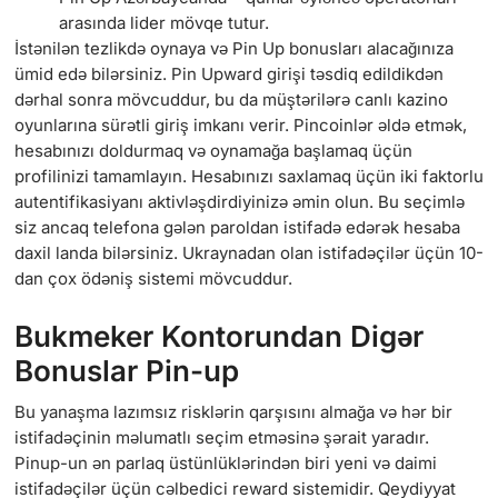
arasında lider mövqe tutur.
İstənilən tezlikdə oynaya və Pin Up bonusları alacağınıza
ümid edə bilərsiniz. Pin Upward girişi təsdiq edildikdən
dərhal sonra mövcuddur, bu da müştərilərə canlı kazino
oyunlarına sürətli giriş imkanı verir. Pincoinlər əldə etmək,
hesabınızı doldurmaq və oynamağa başlamaq üçün
profilinizi tamamlayın. Hesabınızı saxlamaq üçün iki faktorlu
autentifikasiyanı aktivləşdirdiyinizə əmin olun. Bu seçimlə
siz ancaq telefona gələn paroldan istifadə edərək hesaba
daxil landa bilərsiniz. Ukraynadan olan istifadəçilər üçün 10-
dan çox ödəniş sistemi mövcuddur.
Bukmeker Kontorundan Digər
Bonuslar Pin-up
Bu yanaşma lazımsız risklərin qarşısını almağa və hər bir
istifadəçinin məlumatlı seçim etməsinə şərait yaradır.
Pinup-un ən parlaq üstünlüklərindən biri yeni və daimi
istifadəçilər üçün cəlbedici reward sistemidir. Qeydiyyat