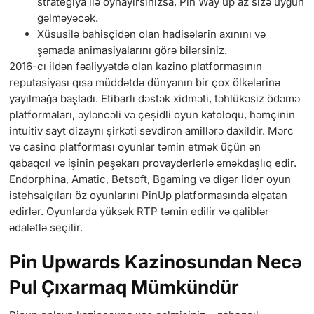
strategiya ilə oynayırsınızsa, Pin Way up az sizə uyğun
gəlməyəcək.
Xüsusilə bahisçidən olan hadisələrin axınını və
şəmada animasiyalarını görə bilərsiniz.
2016-cı ildən fəaliyyətdə olan kazino platformasının
reputasiyası qısa müddətdə dünyanın bir çox ölkələrinə
yayılmağa başladı. Etibarlı dəstək xidməti, təhlükəsiz ödəmə
platformaları, əyləncəli və çeşidli oyun katoloqu, həmçinin
intuitiv sayt dizaynı şirkəti sevdirən amillərə daxildir. Mərc
və casino platforması oyunlar təmin etmək üçün ən
qabaqcıl və işinin peşəkarı provayderlərlə əməkdaşlıq edir.
Endorphina, Amatic, Betsoft, Bgaming və digər lider oyun
istehsalçıları öz oyunlarını PinUp platformasında əlçatan
edirlər. Oyunlarda yüksək RTP təmin edilir və qaliblər
ədalətlə seçilir.
Pin Upwards Kazinosundan Necə
Pul Çıxarmaq Mümkündür