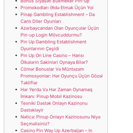
Bonus Siyasəti Bukmeker Pin-up
Promokodları Əldə Etmək Üçün Yol
Pinap Gambling Establishment – Da
Canlı Diler Oyunları
Azərbaycandan Olan Oyunçular Üçün
Pin-up Login Mövcuddurmu?
Pin Up Gambling Establishment
Oyunlarının Çeşidi
Pin Up On Line Casino – Hansı
Ölkələrin Sakinləri Oynaya Bilər?
Cömər Bonuslar Və Müntəzəm
Promosyonlar: Hər Oyunçu Üçün Gözəl
Təkliflər
Hər Yerdə Və Hər Zaman Oynamaq
İmkanı: Pinup Mobil Kazinosu
Texniki Dəstək Onlayn Kazinonu
Dəstəkləyir
Nəticə: Pinup Onlayn Kazinosunu Niyə
Seçməlisiniz?
Casino Pin Way Up Azerbaijan – In