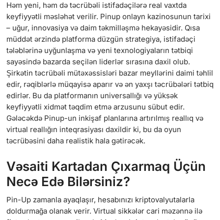
Həm yeni, həm də təcrübəli istifadəçilərə real vaxtda
keyfiyyətli məsləhət verilir. Pinup onlayn kazinosunun tarixi
– uğur, innovasiya və daim təkmilləşmə hekayəsidir. Qısa
müddət ərzində platforma düzgün strategiya, istifadəçi
tələblərinə uyğunlaşma və yeni texnologiyaların tətbiqi
sayəsində bazarda seçilən liderlər sırasına daxil olub.
Şirkətin təcrübəli mütəxəssisləri bazar meyllərini daimi təhlil
edir, rəqiblərlə müqayisə aparır və ən yaxşı təcrübələri tətbiq
edirlər. Bu da platformanın universallığı və yüksək
keyfiyyətli xidmət təqdim etmə arzusunu sübut edir.
Gələcəkdə Pinup-un inkişaf planlarına artırılmış reallıq və
virtual reallığın inteqrasiyası daxildir ki, bu da oyun
təcrübəsini daha realistik hala gətirəcək.
Vəsaiti Kartadan Çıxarmaq Üçün
Necə Edə Bilərsiniz?
Pin-Up zamanla ayaqlaşır, hesabınızı kriptovalyutalarla
doldurmağa olanak verir. Virtual sikkələr cari məzənnə ilə