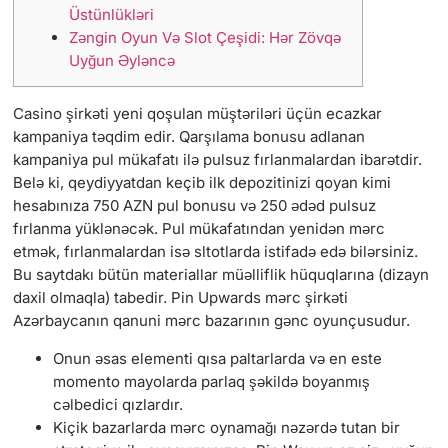
Üstünlükləri
Zəngin Oyun Və Slot Çeşidi: Hər Zövqə
Uyğun Əyləncə
Casino şirkəti yeni qoşulan müştəriləri üçün ecazkar
kampaniya təqdim edir. Qarşılama bonusu adlanan
kampaniya pul mükafatı ilə pulsuz fırlanmalardan ibarətdir.
Belə ki, qeydiyyatdan keçib ilk depozitinizi qoyan kimi
hesabınıza 750 AZN pul bonusu və 250 ədəd pulsuz
fırlanma yüklənəcək. Pul mükafatından yenidən mərc
etmək, fırlanmalardan isə sltotlarda istifadə edə bilərsiniz.
Bu saytdakı bütün materiallar müəlliflik hüquqlarına (dizayn
daxil olmaqla) tabedir. Pin Upwards mərc şirkəti
Azərbaycanın qanuni mərc bazarının gənc oyunçusudur.
Onun əsas elementi qısa paltarlarda və en este
momento mayolarda parlaq şəkildə boyanmış
cəlbedici qızlardır.
Kiçik bazarlarda mərc oynamağı nəzərdə tutan bir