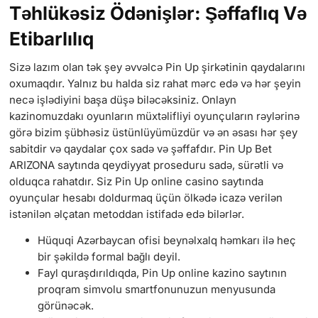
Təhlükəsiz Ödənişlər: Şəffaflıq Və
Etibarlılıq
Sizə lazım olan tək şey əvvəlcə Pin Up şirkətinin qaydalarını
oxumaqdır. Yalnız bu halda siz rahat mərc edə və hər şeyin
necə işlədiyini başa düşə biləcəksiniz. Onlayn
kazinomuzdakı oyunların müxtəlifliyi oyunçuların rəylərinə
görə bizim şübhəsiz üstünlüyümüzdür və ən əsası hər şey
sabitdir və qaydalar çox sadə və şəffafdır. Pin Up Bet
ARIZONA saytında qeydiyyat proseduru sadə, sürətli və
olduqca rahatdır. Siz Pin Up online casino saytında
oyunçular hesabı doldurmaq üçün ölkədə icazə verilən
istənilən əlçatan metoddan istifadə edə bilərlər.
Hüquqi Azərbaycan ofisi beynəlxalq həmkarı ilə heç
bir şəkildə formal bağlı deyil.
Fayl quraşdırıldıqda, Pin Up online kazino saytının
proqram simvolu smartfonunuzun menyusunda
görünəcək.