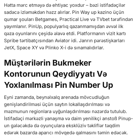
Hətta mərc etməyə də ehtiyac yoxdur – bəzi istifadəçilər
sadəcə izləməkdən həzz alırlar. Pin Way up kazino üçün
qumar şouları Betgames, Practical Live və TVbet tərəfindən
yayımlanır. PinUp, populyarlıq qazanmamışdan əvvəl ilk
qəza oyunlarını çeşidə əlavə etdi. Platformanın vizit kartı
Spribe tərtibatçısından Aviator idi. Janrın pərəstişkarları
JetX, Space XY və Plinko X-i də sınamalıdırlar.
Müştərilərin Bukmeker
Kontorunun Qeydiyyatı Və
Yoxlanılması Pin Number Up
Eyni zamanda, beynəlxalq arenada mövcudluğun
genişləndirilməsi üçün saytın lokallaşdırılması və
məzmunun regionlara uyğunlaşdırılması nəzərdə tutulub.
İstifadəçi mərkəzli yanaşma və daim yenilikçi anstoß Pinup-
un gələcəkdə də oyunçulara eksklüziv təkliflər təqdim
edərək bazarda aparıcı mövqedə qalmasını təmin edəcək.