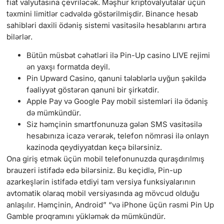
fiat valyutasına çevriləcək. Məşhur kriptovalyutalar üçün
təxmini limitlər cədvəldə göstərilmişdir. Binance hesab
sahibləri daxili ödəniş sistemi vasitəsilə hesablarını artıra
bilərlər.
Bütün müsbət cəhətləri ilə Pin-Up casino LIVE rejimi
ən yaxşı formatda deyil.
Pin Upward Casino, qanuni tələblərlə uyğun şəkildə
fəaliyyət göstərən qanuni bir şirkətdir.
Apple Pay və Google Pay mobil sistemləri ilə ödəniş
də mümkündür.
Siz həmçinin smartfonunuza gələn SMS vasitəsilə
hesabınıza icazə verərək, telefon nömrəsi ilə onlayn
kazinoda qeydiyyatdan keçə bilərsiniz.
Ona giriş etmək üçün mobil telefonunuzda quraşdırılmış
brauzeri istifadə edə bilərsiniz. Bu keçidlə, Pin-up
azarkeşlərin istifadə etdiyi tam versiya funksiyalarının
avtomatik olaraq mobil versiyasında ag mövcud olduğu
anlaşılır. Həmçinin, Android” “və iPhone üçün rəsmi Pin Up
Gamble proqramını yükləmək də mümkündür.