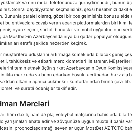
ı yükləmək və onu mobil telefonunuza quraşdırmaqdır, bunun ü
ısınız. Sonra, qeydiyyatdan keçməlisiniz, şəxsi hesabınızı daxil
in. Bununla paralel olaraq, gözəl bir xoş gəlmisiniz bonusu əldə 
t bu ehtiyaclara cavab verən aparıcı platformalardan biri kimi f
geniş oyun seçimi, sərfəli bonuslar və mobil uyğunluq onu yerli 
ağıda Mostbet-in Azərbaycanda niyə bu qədər populyar olduğunu
imkanları ətraflı şəkildə nəzərdən keçirək.
r müştərilərə uduşlarını artırmağa kömək edə biləcək geniş çe
ürətli, təhlükəsiz və etibarlı mərc xidmətləri ilə tanınır. Müştərilər
ələrini təmin etmək üçün şirkət Azərbaycanın Oyun Komissiyası
minliklə mərc edə və bunu edərkən böyük təcrübədən həzz ala bi
 vaxtdan ölkənin aparıcı bukmeker kontorlarından birinə çevrilib
idməti və sürətli ödənişlər təklif edir.
̇dman Mərcləri
arı həm daxili, həm də plaj voleybol matçlarına bahis edə bilərl
lq yarışmaları əhatə edir və zövqünüzə uyğun müxtəlif bahis varian
icəsini proqnozlaşdırmağı sevənlər üçün MostBet AZ TOTO bahisin