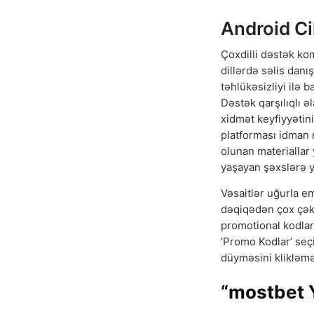
Android C
Çoxdilli dəstək kom
dillərdə səlis danı
təhlükəsizliyi ilə 
Dəstək qarşılıqlı ə
xidmət keyfiyyətin
platforması idman m
olunan materiallar
yaşayan şəxslərə y
Vəsaitlər uğurla e
dəqiqədən çox çək
promotional kodlar
‘Promo Kodlar’ seç
düyməsini klikləmə
“mostbet 