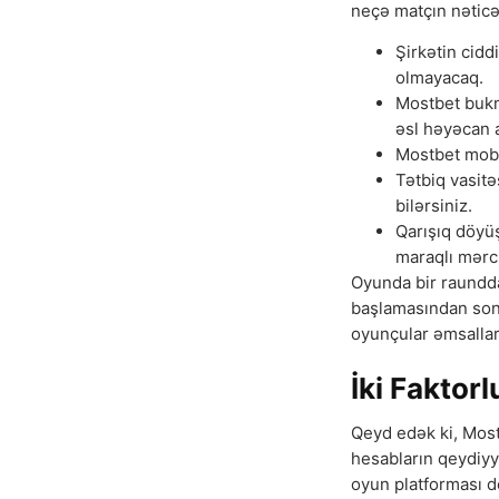
neçə matçın nəticə
Şirkətin cid
olmayacaq.
Mostbet bukm
əsl həyəcan 
Mostbet mobil
Tətbiq vasitə
bilərsiniz.
Qarışıq döyü
maraqlı mərc 
Oyunda bir raundda
başlamasından son
oyunçular əmsalları
İki Faktor
Qeyd edək ki, Most
hesabların qeydiyy
oyun platforması d