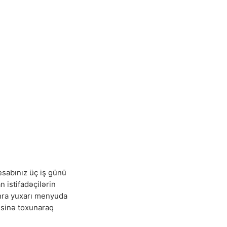
sabınız üç iş günü
 istifadəçilərin
onra yuxarı menyuda
əsinə toxunaraq