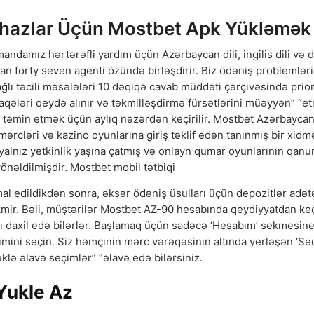
ihazlar Üçün Mostbet Apk Yükləmək
andamız hərtərəfli yardım üçün Azərbaycan dili, ingilis dili və 
şan forty seven agenti özündə birləşdirir. Biz ödəniş problemlər
bağlı təcili məsələləri 10 dəqiqə cavab müddəti çərçivəsində priori
laqələri qeydə alınır və təkmilləşdirmə fürsətlərini müəyyən” “et
i təmin etmək üçün aylıq nəzərdən keçirilir. Mostbet Azərbayca
ərcləri və kazino oyunlarına giriş təklif edən tanınmış bir xidm
 yalnız yetkinlik yaşına çatmış və onlayn qumar oyunlarının qanu
önəldilmişdir. Mostbet mobil tətbiqi
mal edildikdən sonra, əksər ödəniş üsulları üçün depozitlər adət
mir. Bəli, müştərilər Mostbet AZ-90 hesabında qeydiyyatdan ke
ı daxil edə bilərlər. Başlamaq üçün sadəcə ‘Hesabım’ sekmesine 
imini seçin. Siz həmçinin mərc vərəqəsinin altında yerləşən ‘Seç
klə əlavə seçimlər” “əlavə edə bilərsiniz.
Yukle Az