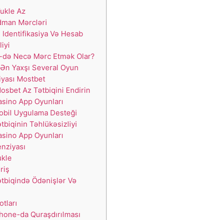
ukle Az
̇dman Mərcləri
lu Identifikasiya Və Hesab
iyi
-də Necə Mərc Etmək Olar?
Ən Yaxşı Several Oyun
iyası Mostbet
osbet Az Tətbiqini Endirin
sino App Oyunları
obil Uygulama Desteği
tbiqinin Təhlükəsizliyi
sino App Oyunları
nziyası
ukle
iş​
tbiqində Ödənişlər Və
tları
hone-da Quraşdırılması