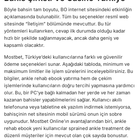
Böyle bahsin tam boyutu, BO internet sitesindeki etkinliğin
açıklamasında bulunabilir. Tüm bu seçenekler resmî web
sitesinde “İletişim” bölümünde mevcuttur. Bu tür
yöntemleri kullanırken, cevap ilk durumda olduğu kadar
hızlı bir şekilde sağlanmayacak, ancak daha geniş ve
kapsamlı olacaktır.
Mostbet, Türkiye’deki kullanıcılarına farklı ve güvenilir
ödeme seçenekleri sunar. Aşağıdaki tabloda, minimum ve
maksimum limitler ile işlem sürelerini inceleyebilirsiniz. Bu
bilgiler, ankle rehab ebook yatırma hem de çekim
işlemlerinde kullanıcıların doğru tercihi yapmasına yardımcı
olur. Bu, bir PC’ye bağlı kalmadan her yerde ve her zaman
kazanan bahisler yapabilmelerini sağlar. Kullanıcı akıllı
telefonuna veya tabletine ek yazılım indirmek istemiyorsa,
bahisçinin net sitesinin mobil sürümü onun için sobre
uygunudur. Mostbet Online’ın avantajlarından biri, ankle
rehab ebook yeni kullanıcılar sprained ankle treatment de
düzenli müşteriler için mevcut olan çok sayıda bonustur.