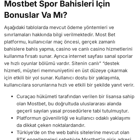
Mostbet Spor Bahisleri Için
Bonuslar Va Mı?
Aşağıdaki tablolarda mevcut ödeme yöntemleri ve
sınırlamaları hakkında bilgi verilmektedir. Most Bet
platformu, kullanıcılar maç öncesi, gerçek zamanlı
bahislere bahis yapma, casino ve canlı casino hizmetlerini
kullanma fırsatı sunar. Ayrıca internet sayfası sanal sporlar
ve hızlı oyunlar bölümü vardır. Sitenin canlı” “destek
hizmeti, müşteri memnuniyetini en üst düzeye çıkarmak
için etkili bir yol sunar. Kullanıcı dostu bir yaklaşımla,
kullanıcılara sorunlarına hızlı ve etkili bir şekilde yanıt verir.
Curaçao hükümeti tarafından verilen bir lisansa sahip
olan Mostbet, bu doğrultuda uluslararası alanda
geçerli sayılan yasal prosedürlere tabi tutulmuştur.
Platformun güvenilirliği ve kullanıcı odaklı yaklaşımı
da dikkat çeken noktalardandır.
Türkiye’de on the web bahis sitelerine mevcut olan
BTK engellemeleri sebebiyle Mostbet’in giriş adresi