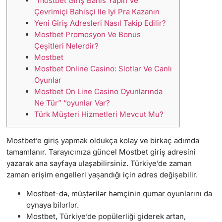
“mostbet Giriş Bahis Yapın Ve
Çevrimiçi Bahisçi Ile Iyi Pra Kazanın
Yeni Giriş Adresleri Nasıl Takip Edilir?
Mostbet Promosyon Ve Bonus
Çeşitleri Nelerdir?
Mostbet
Mostbet Online Casino: Slotlar Ve Canlı
Oyunlar
Mostbet On Line Casino Oyunlarında
Ne Tür” “oyunlar Var?
Türk Müşteri Hizmetleri Mevcut Mu?
Mostbet’e giriş yapmak oldukça kolay ve birkaç adımda
tamamlanır. Tarayıcınıza güncel Mostbet giriş adresini
yazarak ana sayfaya ulaşabilirsiniz. Türkiye’de zaman
zaman erişim engelleri yaşandığı için adres değişebilir.
Mostbet-də, müştərilər həmçinin qumar oyunlarını da
oynaya bilərlər.
Mostbet, Türkiye’de popülerliği giderek artan,