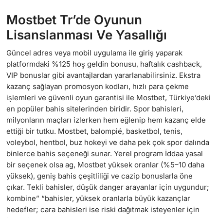
Mostbet Tr’de Oyunun
Lisanslanması Ve Yasallığı
Güncel adres veya mobil uygulama ile giriş yaparak
platformdaki %125 hoş geldin bonusu, haftalık cashback,
VIP bonuslar gibi avantajlardan yararlanabilirsiniz. Ekstra
kazanç sağlayan promosyon kodları, hızlı para çekme
işlemleri ve güvenli oyun garantisi ile Mostbet, Türkiye’deki
en popüler bahis sitelerinden biridir. Spor bahisleri,
milyonların maçları izlerken hem eğlenip hem kazanç elde
ettiği bir tutku. Mostbet, balompié, basketbol, tenis,
voleybol, hentbol, buz hokeyi ve daha pek çok spor dalında
binlerce bahis seçeneği sunar. Yerel program İddaa yasal
bir seçenek olsa ag, Mostbet yüksek oranlar (%5–10 daha
yüksek), geniş bahis çeşitliliği ve cazip bonuslarla öne
çıkar. Tekli bahisler, düşük danger arayanlar için uygundur;
kombine” “bahisler, yüksek oranlarla büyük kazançlar
hedefler; cara bahisleri ise riski dağıtmak isteyenler için