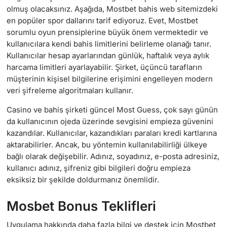
olmuş olacaksınız. Aşağıda, Mostbet bahis web sitemizdeki
en popüler spor dallarını tarif ediyoruz. Evet, Mostbet
sorumlu oyun prensiplerine büyük önem vermektedir ve
kullanıcılara kendi bahis limitlerini belirleme olanağı tanır.
Kullanıcılar hesap ayarlarından günlük, haftalık veya aylık
harcama limitleri ayarlayabilir. Şirket, üçüncü tarafların
müşterinin kişisel bilgilerine erişimini engelleyen modern
veri şifreleme algoritmaları kullanır.
Casino ve bahis şirketi güncel Most Guess, çok sayı günün
da kullanıcının ojeda üzerinde sevgisini empieza güvenini
kazandılar. Kullanıcılar, kazandıkları paraları kredi kartlarına
aktarabilirler. Ancak, bu yöntemin kullanılabilirliği ülkeye
bağlı olarak değişebilir. Adınız, soyadınız, e-posta adresiniz,
kullanıcı adınız, şifreniz gibi bilgileri doğru empieza
eksiksiz bir şekilde doldurmanız önemlidir.
Mosbet Bonus Teklifleri
Uygulama hakkında daha fazla bilgi ve destek için Mostbet