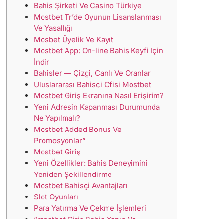
Bahis Şirketi Ve Casino Türkiye
Mostbet Tr’de Oyunun Lisanslanması
Ve Yasallığı
Mosbet Üyelik Ve Kayıt
Mostbet App: On-line Bahis Keyfi Için
İndir
Bahisler — Çizgi, Canlı Ve Oranlar
Uluslararası Bahisçi Ofisi Mostbet
Mostbet Giriş Ekranına Nasıl Erişirim?
Yeni Adresin Kapanması Durumunda
Ne Yapılmalı?
Mostbet Added Bonus Ve
Promosyonlar”
Mostbet Giriş
Yeni Özellikler: Bahis Deneyimini
Yeniden Şekillendirme
Mostbet Bahisçi Avantajları
Slot Oyunları
Para Yatırma Ve Çekme İşlemleri