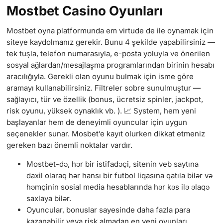
Mostbet Casino Oyunları
Mostbet oyna platformunda em virtude de ile oynamak için
siteye kaydolmanız gerekir. Bunu 4 şekilde yapabilirsiniz —
tek tuşla, telefon numarasıyla, e-posta yoluyla ve önerilen
sosyal ağlardan/mesajlaşma programlarından birinin hesabı
aracılığıyla. Gerekli olan oyunu bulmak için isme göre
aramayı kullanabilirsiniz. Filtreler sobre sunulmuştur —
sağlayıcı, tür ve özellik (bonus, ücretsiz spinler, jackpot,
risk oyunu, yüksek oynaklık vb. ). 📈 System, hem yeni
başlayanlar hem de deneyimli oyuncular için uygun
seçenekler sunar. Mosbet’e kayıt olurken dikkat etmeniz
gereken bazı önemli noktalar vardır.
Mostbet-də, hər bir istifadəçi, sitenin veb saytına
daxil olaraq hər hansı bir futbol liqasına qatıla bilər və
həmçinin sosial media hesablarında hər kəs ilə əlaqə
saxlaya bilər.
Oyuncular, bonuslar sayesinde daha fazla para
kazanabilir veya risk almadan en yeni oyunları