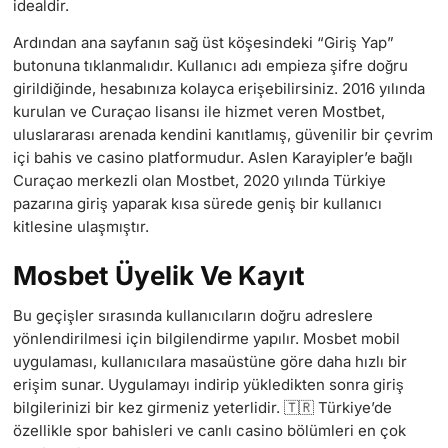
idealdir.
Ardından ana sayfanın sağ üst köşesindeki “Giriş Yap”
butonuna tıklanmalıdır. Kullanıcı adı empieza şifre doğru
girildiğinde, hesabınıza kolayca erişebilirsiniz. 2016 yılında
kurulan ve Curaçao lisansı ile hizmet veren Mostbet,
uluslararası arenada kendini kanıtlamış, güvenilir bir çevrim
içi bahis ve casino platformudur. Aslen Karayipler’e bağlı
Curaçao merkezli olan Mostbet, 2020 yılında Türkiye
pazarına giriş yaparak kısa sürede geniş bir kullanıcı
kitlesine ulaşmıştır.
Mosbet Üyelik Ve Kayıt
Bu geçişler sırasında kullanıcıların doğru adreslere
yönlendirilmesi için bilgilendirme yapılır. Mosbet mobil
uygulaması, kullanıcılara masaüstüne göre daha hızlı bir
erişim sunar. Uygulamayı indirip yükledikten sonra giriş
bilgilerinizi bir kez girmeniz yeterlidir. 🇹🇷 Türkiye’de
özellikle spor bahisleri ve canlı casino bölümleri en çok