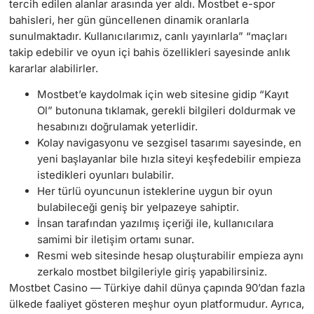
tercih edilen alanlar arasında yer aldı. Mostbet e-spor
bahisleri, her gün güncellenen dinamik oranlarla
sunulmaktadır. Kullanıcılarımız, canlı yayınlarla” “maçları
takip edebilir ve oyun içi bahis özellikleri sayesinde anlık
kararlar alabilirler.
Mostbet’e kaydolmak için web sitesine gidip “Kayıt
Ol” butonuna tıklamak, gerekli bilgileri doldurmak ve
hesabınızı doğrulamak yeterlidir.
Kolay navigasyonu ve sezgisel tasarımı sayesinde, en
yeni başlayanlar bile hızla siteyi keşfedebilir empieza
istedikleri oyunları bulabilir.
Her türlü oyuncunun isteklerine uygun bir oyun
bulabileceği geniş bir yelpazeye sahiptir.
İnsan tarafından yazılmış içeriği ile, kullanıcılara
samimi bir iletişim ortamı sunar.
Resmi web sitesinde hesap oluşturabilir empieza aynı
zerkalo mostbet bilgileriyle giriş yapabilirsiniz.
Mostbet Casino — Türkiye dahil dünya çapında 90’dan fazla
ülkede faaliyet gösteren meşhur oyun platformudur. Ayrıca,