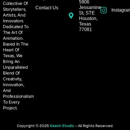
5906
Collective Of
Jessamine
Contact Us
Storytellers,
Instagra
St, STE
Artists, And
Houston,
Innovators
Texas
Dedicated To
77081
The Art Of
Animation.
Based In The
Heart Of
Texas, We
Bring An
Unparalleled
Blend Of
Creativity,
Innovation,
And
Professionalism
To Every
Project.
Copyright © 2025
Keach Studio
– All Rights Reserved.