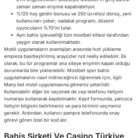
zaman zaman erişime kapatılabiliyor.
%125 hoş geldin bonusu ve 250 ücretsiz dönüş, yeni
kullanıcıları çeker; sadakat programı, düzenli
oyuncuların %70’ini tutar.
Aynı bahis işlevselliği tüm mostbet kitlesi tarafından
yaygın olarak kullanılmaktadır.
Mobil uygulamaların avantajları arasında hızlı yükleme
empieza basitleştirilmiş arayüzler not really edilebilir. Ek
olarak, bu tür programlar ana siteye erişimin kapalı olduğu
durumlarda bile yüklenebilir. Mostbet spor bahis
uygulamalarını nasıl indireceğinizi öğrenmek için, ilgili
Many bet mobil uygulamasına gitmeniz yeterlidir.
Kullanılabilir diğer bir seçenek de cep telefonu iletişim
numarası kullanarak kaydolmaktır. Kayıt formunda, yalnızca
iletişim bilgisini belirtmeniz ve para birimini seçmeniz
gerekir. Ardından, kullanıcı pampre telefonunda onay
görevi gören özel bir kod alır.
Bahis Şirketi Ve Casino Türkiye