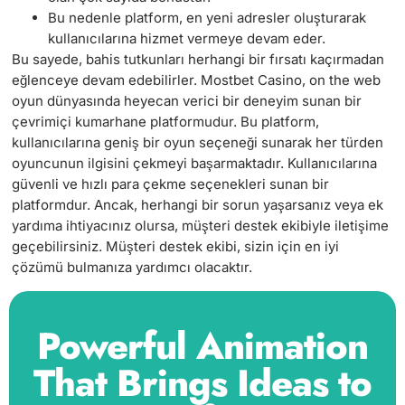
Bu nedenle platform, en yeni adresler oluşturarak
kullanıcılarına hizmet vermeye devam eder.
Bu sayede, bahis tutkunları herhangi bir fırsatı kaçırmadan
eğlenceye devam edebilirler. Mostbet Casino, on the web
oyun dünyasında heyecan verici bir deneyim sunan bir
çevrimiçi kumarhane platformudur. Bu platform,
kullanıcılarına geniş bir oyun seçeneği sunarak her türden
oyuncunun ilgisini çekmeyi başarmaktadır. Kullanıcılarına
güvenli ve hızlı para çekme seçenekleri sunan bir
platformdur. Ancak, herhangi bir sorun yaşarsanız veya ek
yardıma ihtiyacınız olursa, müşteri destek ekibiyle iletişime
geçebilirsiniz. Müşteri destek ekibi, sizin için en iyi
çözümü bulmanıza yardımcı olacaktır.
Powerful Animation
That Brings Ideas to