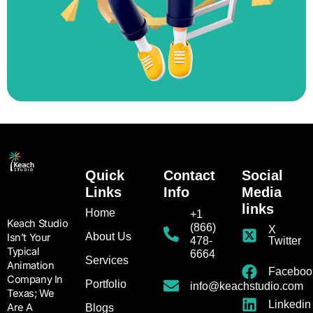
Quick
Contact
Social
Links
Info
Media
links
Home
+1
Keach Studio
(866)
X
About Us
Isn’t Your
478-
Twitter
Typical
6664
Services
Animation
Faceboo
Company In
Portfolio
info@keachstudio.com
Texas; We
Linkedin
Are A
Blogs