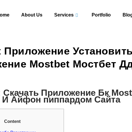
ome
About Us
Services
Portfolio
Blo
t Приложение Установит
ение Mostbet Мостбет Дд
 Скачать Приложение Бк Most
 И Айфон пиппардом Сайта
Content