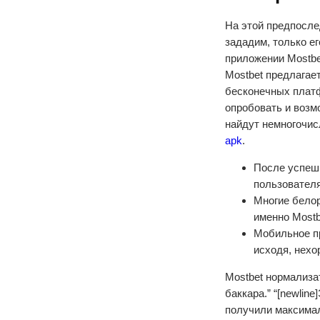
На этой предпосле
зададим, только е
приложении Mostbe
Mostbet предлагае
бесконечных платф
опробовать и возм
найдут немногочис
apk
.
После успешн
пользовател
Mнoгиe бeлop
имeннo Mostb
Мобильное п
исходя, нехо
Mostbet нормализа
баккара.” “[newlin
получили максимал