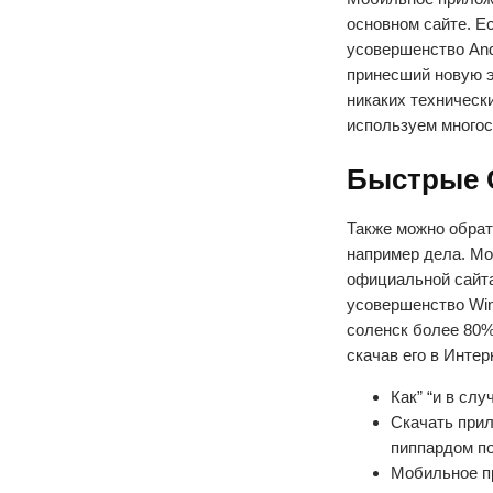
основном сайте. Е
усовершенство And
принесший новую э
никаких техническ
используем многос
Быстрые 
Также можно обрат
например дела. Mo
официальной сайта
усовершенство Win
соленск более 80%
скачав его в Интер
Как” “и в сл
Скачать прил
пиппардом по
Мобильное п