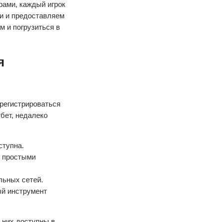
рами, каждый игрок
и и предоставляем
м и погрузиться в
я
регистрироваться
бет, недалеко
ступна.
ь пpocтыми
льных сетей.
ый инструмент
 них доступны в