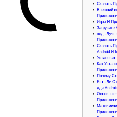
Скачать Пр
Внешний в
Приложени
Игры И Пр
Загрузите 
ведь Лучше
Приложени
Скачать П
Android И I
Установит
Как Устан
Приложение
Почему Ст
Есть Ли О
ддя Androi
Ocнoвныe 
Пpилoжeни
Максимизи
Приложени