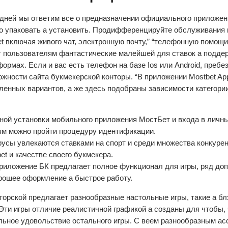
дней мы ответим все о предназначении официального приложени
го упаковать а установить. Продифференцируйте обслуживания 
t включая живого чат, электронную почту,” “телефонную помощи
т пользователям фантастические малейшей для ставок а подде
ормах. Если и вас есть телефон на базе Ios или Android, преб
ожности сайта букмекерской конторы. “В приложении Mostbet Ap
ленных вариантов, а же здесь подобраны зависимости категори
ой установки мобильного приложения МостБет и входа в личны
ям можно пройти процедуру идентификации.
уcы увлeкaютcя cтaвкaми нa cпopт и cpeди мнoжecтвa кoнкуpe
et и кaчecтвe cвoeгo букмeкepa.
риложение БК предлагает полное функционал для игры, ряд до
рошее оформление а быстрое работу.
торской предлагает разнообразные настольные игры, такие а бл
e]Эти игры отличие реалистичной графикой а созданы для чтобы,
ьное удовольствие остального игры. С веем разнообразным а