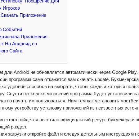
 Установку: Поощрение Для
 Игроков
 Скачать Приложение
р Событий
кционала Приложения
пк На Андроид со
ого Сайта
t дли Android не обновляется автоматически через Google Play
рсии программа сама откажется вам скачать update. Букмекерска
ько удобное способов на выбрать, чтобы каждый который польз
гру. Спустя несколько мгновений программа будет установили на
латно начать им пользоваться. Ним тем как установить мостбеи
нному устройству установку приложений из неизвестных источн
о этого найдется посетила официальный ресурс букмекера и в
ющий раздел.
ния загрузки откройте файл и следуя детальным инструкциям н