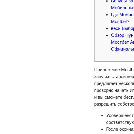
Бонусы За
Мобильных
Где Можно
Mostbet?
весь Выбо
Обзор Фун
Мостбет А
Официальн
Приложение Mostbe
запуске старой ве
предлагает нескол
проворно начать и
и вы сможете бесп
разрешить собстве
Усовершенств
соответству
Госле оконча