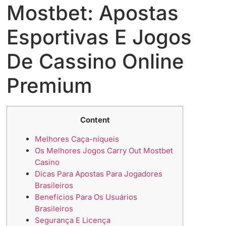
Mostbet: Apostas
Esportivas E Jogos
De Cassino Online
Premium
Content
Melhores Caça-níqueis
Os Melhores Jogos Carry Out Mostbet
Casino
Dicas Para Apostas Para Jogadores
Brasileiros
Benefícios Para Os Usuários
Brasileiros
Segurança E Licença