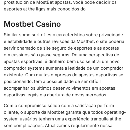
prostitución de MostBet apostas, você pode decidir os
esportes at the ligas mais conocidos do
Mostbet Casino
Similar some sort of esta característica sobre privacidade
e estabilidade e outras revisões da Mostbet, o site poderia
servir chamado de site seguro de esportes e as apostas
em cassinos são quase seguras. De uma perspectiva de
apostas esportivas, é dinheiro bem uso se atrai um novo
comprador systems aumenta a lealdade de um comprador
existente. Com muitas empresas de apostas esportivas se
posicionando, tem a possibilidade de ser difícil
acompanhar os últimos desenvolvimentos em apostas
esportivas legais e a abertura de novos mercados.
Com o compromisso sólido com a satisfação perform
cliente, o suporte da Mostbet garante que todos operating-
system usuários tenham uma experiência tranquila at the
sem complicações. Atualizamos regularmente nossa