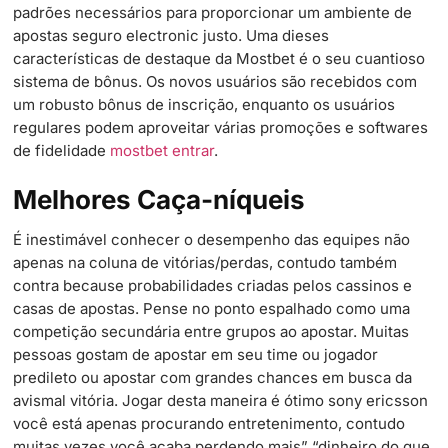
padrões necessários para proporcionar um ambiente de
apostas seguro electronic justo. Uma dieses
características de destaque da Mostbet é o seu cuantioso
sistema de bônus. Os novos usuários são recebidos com
um robusto bônus de inscrição, enquanto os usuários
regulares podem aproveitar várias promoções e softwares
de fidelidade
mostbet entrar
.
Melhores Caça-níqueis
É inestimável conhecer o desempenho das equipes não
apenas na coluna de vitórias/perdas, contudo também
contra because probabilidades criadas pelos cassinos e
casas de apostas. Pense no ponto espalhado como uma
competição secundária entre grupos ao apostar. Muitas
pessoas gostam de apostar em seu time ou jogador
predileto ou apostar com grandes chances em busca da
avismal vitória. Jogar desta maneira é ótimo sony ericsson
você está apenas procurando entretenimento, contudo
muitas vezes você acaba perdendo mais” “dinheiro do que