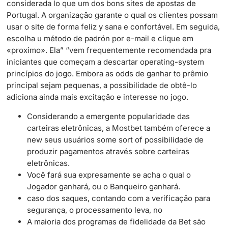
considerada lo que um dos bons sites de apostas de
Portugal. A organização garante o qual os clientes possam
usar o site de forma feliz y sana e confortável. Em seguida,
escolha u método de padrón por e-mail e clique em
«proximo». Ela” “vem frequentemente recomendada pra
iniciantes que começam a descartar operating-system
princípios do jogo. Embora as odds de ganhar to prêmio
principal sejam pequenas, a possibilidade de obtê-lo
adiciona ainda mais excitação e interesse no jogo.
Considerando a emergente popularidade das
carteiras eletrônicas, a Mostbet também oferece a
new seus usuários some sort of possibilidade de
produzir pagamentos através sobre carteiras
eletrônicas.
Você fará sua expresamente se acha o qual o
Jogador ganhará, ou o Banqueiro ganhará.
caso dos saques, contando com a verificação para
segurança, o processamento leva, no
A maioria dos programas de fidelidade da Bet são