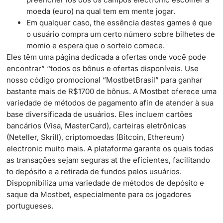
moeda (euro) na qual tem em mente jogar.
Em qualquer caso, the essência destes games é que
o usuário compra um certo número sobre bilhetes de
momio e espera que o sorteio comece.
Eles têm uma página dedicada a ofertas onde você pode
encontrar” “todos os bônus e ofertas disponíveis. Use
nosso código promocional “MostbetBrasil” para ganhar
bastante mais de R$1700 de bônus. A Mostbet oferece uma
variedade de métodos de pagamento afin de atender à sua
base diversificada de usuários. Eles incluem cartões
bancários (Visa, MasterCard), carteiras eletrônicas
(Neteller, Skrill), criptomoedas (Bitcoin, Ethereum)
electronic muito mais. A plataforma garante os quais todas
as transações sejam seguras at the eficientes, facilitando
to depósito e a retirada de fundos pelos usuários.
Dispopnibiliza uma variedade de métodos de depósito e
saque da Mostbet, especialmente para os jogadores
portugueses.