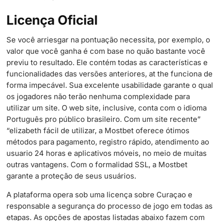
Licença Oficial
Se você arriesgar na pontuação necessita, por exemplo, o
valor que você ganha é com base no quão bastante você
previu to resultado. Ele contém todas as características e
funcionalidades das versões anteriores, at the funciona de
forma impecável. Sua excelente usabilidade garante o qual
os jogadores não terão nenhuma complexidade para
utilizar um site. O web site, inclusive, conta com o idioma
Português pro público brasileiro. Com um site recente”
“elizabeth fácil de utilizar, a Mostbet oferece ótimos
métodos para pagamento, registro rápido, atendimento ao
usuario 24 horas e aplicativos móveis, no meio de muitas
outras vantagens. Com o formalidad SSL, a Mostbet
garante a proteção de seus usuários.
A plataforma opera sob uma licença sobre Curaçao e
responsable a segurança do processo de jogo em todas as
etapas. As opções de apostas listadas abaixo fazem com