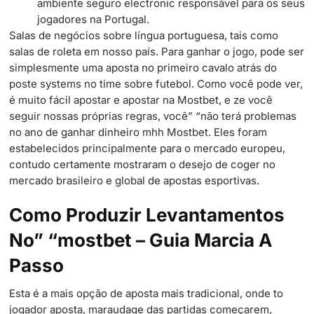
ambiente seguro electronic responsável para os seus
jogadores na Portugal.
Salas de negócios sobre língua portuguesa, tais como
salas de roleta em nosso país. Para ganhar o jogo, pode ser
simplesmente uma aposta no primeiro cavalo atrás do
poste systems no time sobre futebol. Como você pode ver,
é muito fácil apostar e apostar na Mostbet, e ze você
seguir nossas próprias regras, você” “não terá problemas
no ano de ganhar dinheiro mhh Mostbet. Eles foram
estabelecidos principalmente para o mercado europeu,
contudo certamente mostraram o desejo de coger no
mercado brasileiro e global de apostas esportivas.
Como Produzir Levantamentos
No” “mostbet – Guia Marcia A
Passo
Esta é a mais opção de aposta mais tradicional, onde to
jogador aposta, maraudage das partidas começarem,