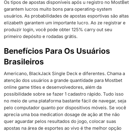
Os tipos de apostas disponíveis após u registro no MostBet
garantem lucros muito bons para operating-system
usuários. As probabilidades de apostas esportivas são altas
elizabeth garantem um importante lucro. Ao ze registrar e
produzir login, você pode obter 125% carry out seu
primeiro depósito e rodadas grátis.
Benefícios Para Os Usuários
Brasileiros
Americano, BlackJack Single Deck e diferentes. Chama a
atenção dos usuários a grande quantidade para Mostbet
online game titles e desenvolvedores, além da
possibilidade sobre se fazer 1 cadastro rápido. Tudo isso
no meio de uma plataforma bastante fácil de navegar, seja
pelo computador quanto por dispositivos móveis. Se você
aprecia uma boa medication dosage de ação at the não
quer aguardar pelos resultados do jogo, colocar suas
apostas na área de esportes ao vivo é the melhor opção