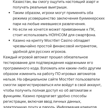
Казахстан, вы смогу ощутить настоящий азарт и
получать реальные выигрыши.
Таким образом, игроки могут применять оба
режима усовершенство заключения букмекерских
пари на любые имевшиеся развлечения.
Но если не хочется может привязанным к ПК,
стоит использовать НОУНСОМ для смартфона.
Казино на крипту Мостбет Casino обладает
чрезвычайно простой финансовой интранетом,
удобной для русских игроков.
Каждый игровой автомат прошел обязательное
тестирование для подтверждения надежными его
программного кода. Взломать или каким-либо другим
образом изменить на работу ПО игровых автоматов
нельзя. На официальном сайте Мостбет пользователи
смогли зарегистрироваться или войдут в свой аккаунт,
чтобы получить полная доступ ко об автоматам и
функциям. Казино предлагает удобно способы
регистрации, включая ввод личных данных,
электронную почту и пароль. Информация клиентов