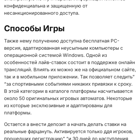
конфиденциальна и защищенную от
несанкционированного доступа.
Способы Игры
Также нему получению доступна бесплатная PC-
версия, адаптированная неусыпным компьютеры с
операционной системой Windows. Одной из
особенностей лайв-ставок состоит в поддержке онлайн
трансляций. Влиять их можно же на официальном сайте,
так и в мобильном приложении. Так позволяет следить”
“за спортивными событиями никаких привязки к сроку.
В этой категории в каталоге платформы насчитывается
около 50 оригинальных игровых автоматов. Некоторые
из которые эксклюзивные и адаптированы для
платформы.
Остается а внести депозит а начать делать ставки на
реальные фарцануть. Активируется только ддя игроков,
прошедших регистрацию” “и 30 дней до наступления