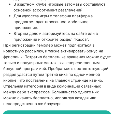
В азартном клубе игровые автоматы составляют
основной ассортимент развлечений.
Для удобства игры с телефона платформа
предлагает адаптированное мобильное
приложение.
Вторым делом авторизуйтесь на сайте или в
приложении и откройте раздел “Касса”.
При регистрации гемблер может подписаться в
новостную рассылку, и также активировать бонус на
фриспины. Потратил бесплатные вращения можно будет
только и популярных слотах, вышеперечисленным
бонусной программой. Пробраться в соответствующий
раздел удастся путем третий кика по одноименной
кнопке, что поставлены на главной странице казино.
Отдельная категория в виде комбинации связанных
между себе экспрессов. Большинство одного них
можно скачать бесплатно, используя каждая или
непосредственно же браузере.