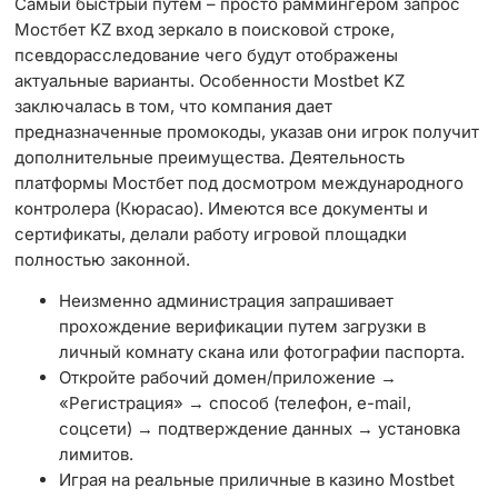
Самый быстрый путем – просто раммингером запрос
Мостбет KZ вход зеркало в поисковой строке,
псевдорасследование чего будут отображены
актуальные варианты. Особенности Mostbet KZ
заключалась в том, что компания дает
предназначенные промокоды, указав они игрок получит
дополнительные преимущества. Деятельность
платформы Мостбет под досмотром международного
контролера (Кюрасао). Имеются все документы и
сертификаты, делали работу игровой площадки
полностью законной.
Неизменно администрация запрашивает
прохождение верификации путем загрузки в
личный комнату скана или фотографии паспорта.
Откройте рабочий домен/приложение →
«Регистрация» → способ (телефон, e-mail,
соцсети) → подтверждение данных → установка
лимитов.
Играя на реальные приличные в казино Mostbet