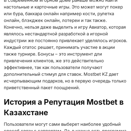
В современном игорном доме раньше можно найти
настольные и карточные игры. Это может могут покер
или бура, баккара онлайн например кости, рулетка
онлайн, блэкджек онлайн, лотереи и так также.
Конечно, нельзя даже выделить и игру Авиатор, которая
являлось нестандартной разработкой а игорной
индустрии же постоянно привлекает уделялось игроков.
Каждый отатос решает, принимать участие в акции
также турнире. Бонусы – это инструмент дли
привлечения клиентов, же это действительно
эффективнее, так как пользователи получают
дополнительный стимул для ставок. Mostbet KZ дает
исчерпывающим подарков, но в первую очередь только
приветственный пакет поощрений.
История а Репутация Mostbet в
Казахстане
Пользователи могут сами выберет наиболее удобный
способ связи с саппортом. Да, в казино есть программа