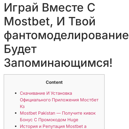
Играй Вместе С
Mostbet, И Твой
фантомоделировани
Будет
Запоминающимся!
Content
Скачивание И Установка
Официального Приложения Мостбет
Кз
Mostbet Pakistan — Получите кивок
Бонус С Промокодом Huge
История и Репутация Mostbet а