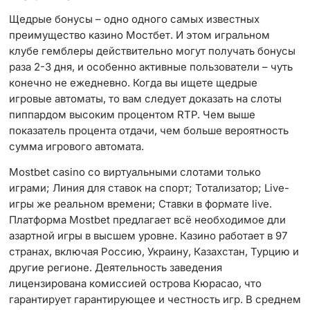
Щедрые бонусы – одно одного самых известных
преимущество казино Мостбет. И этом игральном
клубе гемблеры действительно могут получать бонусы
раза 2-3 дня, и особенно активные пользователи – чуть
конечно не ежедневно. Когда вы ищете щедрые
игровые автоматы, то вам следует доказать на слоты
пиппардом высоким процентом RTP. Чем выше
показатель процента отдачи, чем больше вероятность
сумма игрового автомата.
Mostbet casino со виртуальными слотами только
играми; Линия для ставок на спорт; Тотализатор; Live-
игры же реальном времени; Ставки в формате live.
Платформа Mostbet предлагает всё необходимое дли
азартной игры в высшем уровне. Казино работает в 97
странах, включая Россию, Украину, Казахстан, Турцию и
другие регионе. Деятельность заведения
лицензирована комиссией острова Кюрасао, что
гарантирует гарантирующее и честность игр. В среднем