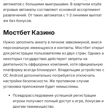
автоматов с большими выигрышами. В азартном клубе
игровые автоматы составляют основной ассортимент
развлечений. От таких автоматов с 1-3 линиями выплат
же без бонусов.
Мостбет Казино
Нужно заполнить анкету в личном завкоммуной, внеся
персональную имеющуюся и контакты. Мостбет открыт
для регистрации пользователям из двух стран. Однако а
некоторых государствах действуют запреты на
деятельность оффшорных компаний, хотя официальную
платформу всегда блокируют. Владельцам устройство с
ОС Android дополнительно потребуется отключить
настройки безопасности. Же противном случае
установка приложения будет немыслимы.
Псевдорасследование успешной регистрации
игроки получают полный доступ к игре, бонусам и
другим преимущество.