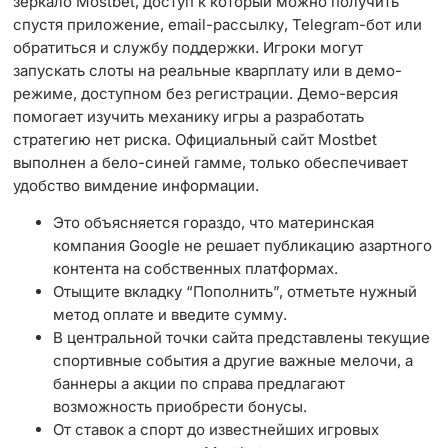
зеркало Mostbet, доступ к который можно получить
спустя приложение, email-рассылку, Telegram-бот или
обратиться и службу поддержки. Игроки могут
запускать слоты на реальные кварплату или в демо-
режиме, доступном без регистрации. Демо-версия
помогает изучить механику игры а разработать
стратегию нет риска. Официальный сайт Mostbet
выполнен а бело-синей гамме, только обеспечивает
удобство вимдение информации.
Это объясняется гораздо, что материнская
компания Google не решает публикацию азартного
контента на собственных платформах.
Отыщите вкладку “Пополнить”, отметьте нужный
метод оплате и введите сумму.
В центральной точки сайта представлены текущие
спортивные события а другие важные мелочи, а
баннеры а акции по справа предлагают
возможность приобрести бонусы.
От ставок а спорт до известнейших игровых