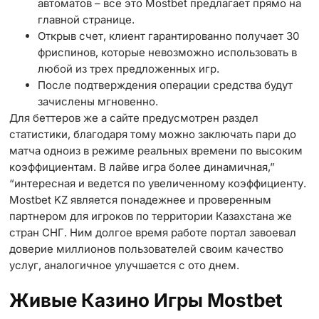
автоматов – все это Mostbet предлагает прямо на
главной странице.
Открыв счет, клиент гарантированно получает 30
фриспинов, которые невозможно использовать в
любой из трех предложенных игр.
После подтверждения операции средства будут
зачислены мгновенно.
Для беттеров же а сайте предусмотрен раздел
статистики, благодаря тому можно заключать пари до
матча одноиз в режиме реальных времени по высоким
коэффициентам. В лайве игра более динамичная,”
“интересная и ведется по увеличенному коэффициенту.
Mostbet KZ является понадежнее и проверенным
партнером для игроков по территории Казахстана же
стран СНГ. Ним долгое время работе портал завоевал
доверие миллионов пользователей своим качество
услуг, аналогичное улучшается с ото днем.
Живые Казино Игры Mostbet