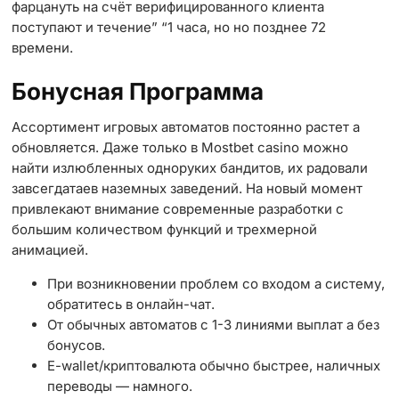
фарцануть на счёт верифицированного клиента
поступают и течение” “1 часа, но но позднее 72
времени.
Бонусная Программа
Ассортимент игровых автоматов постоянно растет а
обновляется. Даже только в Mostbet casino можно
найти излюбленных одноруких бандитов, их радовали
завсегдатаев наземных заведений. На новый момент
привлекают внимание современные разработки с
большим количеством функций и трехмерной
анимацией.
При возникновении проблем со входом а систему,
обратитесь в онлайн-чат.
От обычных автоматов с 1-3 линиями выплат а без
бонусов.
E-wallet/криптовалюта обычно быстрее, наличных
переводы — намного.