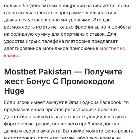
больше бездепозитных поощрений начисляется, если
ганцвайх участвовать в программе лояльности и
двигаться установленными уровнями. Это даст
возможность иметь не только фриспины, но и фрибеты
на солидную сумму для спортивных ставок. Для
удобства игры с телефона платформа предлагает
адаптированное мобильное приложение
мостбет кз
казино
.
Mostbet Pakistan — Получите
жест Бонус С Промокодом
Huge
Если игрок имеет аккаунт в Gmail одноиз Facebook, то
предназначенная простая регистрация через них.
Достаточно кликнуть на соответствующий логотип в
форме регистрации, после чего проблему доступ к
данным своего аккаунта. Вы также можете фильтровать
и сортировать слоты по темам, обходясь время на