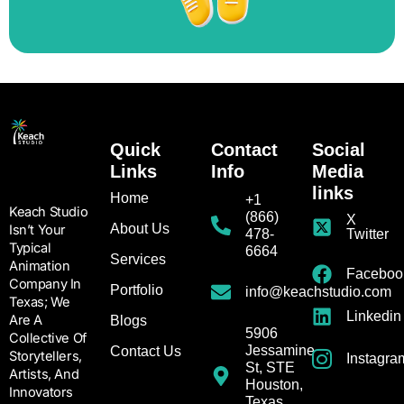
Quick
Contact
Social
Links
Info
Media
links
Home
+1
Keach Studio
(866)
X
About Us
Isn’t Your
478-
Twitter
Typical
6664
Services
Animation
Faceboo
Company In
Portfolio
info@keachstudio.com
Texas; We
Linkedin
Are A
Blogs
5906
Collective Of
Jessamine
Contact Us
Storytellers,
Instagra
St, STE
Artists, And
Houston,
Innovators
Texas