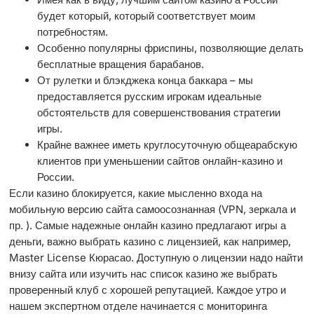
будет который, который соответствует моим
потребностям.
Особенно популярны фриспины, позволяющие делать
бесплатные вращения барабанов.
От рулетки и блэкджека конца баккара – мы
предоставляется русским игрокам идеальные
обстоятельств для совершенствования стратегии
игры.
Крайне важнее иметь круглосуточную общеарабскую
клиентов при уменьшении сайтов онлайн-казино и
России.
Если казино блокируется, какие мысленно входа на
мобильную версию сайта самоосознанная (VPN, зеркала и
пр. ). Самые надежные онлайн казино предлагают игры а
деньги, важно выбрать казино с лицензией, как например,
Master License Кюрасао. Доступную о лицензии надо найти
внизу сайта или изучить нас список казино же выбрать
проверенный клуб с хорошей репутацией. Каждое утро и
нашем экспертном отделе начинается с мониторинга