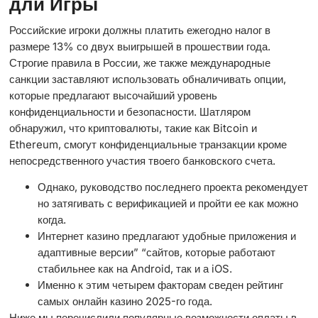
дли Игры
Российские игроки должны платить ежегодно налог в
размере 13% со двух выигрышей в прошествии года.
Строгие правила в России, же также международные
санкции заставляют использовать обналичивать опции,
которые предлагают высочайший уровень
конфиденциальности и безопасности. Шатляром
обнаружил, что криптовалюты, такие как Bitcoin и
Ethereum, смогут конфиденциальные транзакции кроме
непосредственного участия твоего банковского счета.
Однако, руководство последнего проекта рекомендует
но затягивать с верификацией и пройти ее как можно
когда.
Интернет казино предлагают удобные приложения и
адаптивные версии” “сайтов, которые работают
стабильнее как на Android, так и а iOS.
Именно к этим четырем факторам сведен рейтинг
самых онлайн казино 2025-го года.
Ниже мы перечислили популярные возможности оплаты в