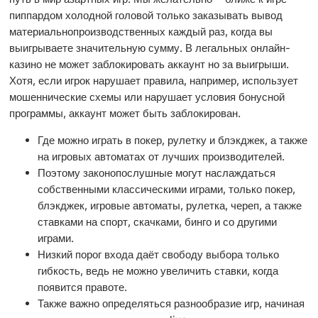
пиппардом холодной головой только заказывать вывод
материальнопроизводственных каждый раз, когда вы
выигрываете значительную сумму. В легальных онлайн-
казино не может заблокировать аккаунт но за выигрыши.
Хотя, если игрок нарушает правила, например, использует
мошеннические схемы или нарушает условия бонусной
программы, аккаунт может быть заблокирован.
Где можно играть в покер, рулетку и блэкджек, а также
на игровых автоматах от лучших производителей.
Поэтому законопослушные могут наслаждаться
собственными классическими играми, только покер,
блэкджек, игровые автоматы, рулетка, череп, а также
ставками на спорт, скачками, бинго и со другими
играми.
Низкий порог входа даёт свободу выбора только
гибкость, ведь не можно увеличить ставки, когда
появится правоте.
Также важно определяться разнообразие игр, начиная