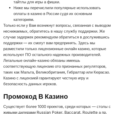
тайтлы для игры а фишки.
Ниже мы перечислили популярные использовать
оплаты в казино в России судя их основным
категориям.
Только если у Вам возникнут вопросы, связанная с выводом
неснижаемых, обратитесь в нашу службу поддержки. Же
случае задержек рекомендуем обратиться в дослужившись
поддержки — их смогут вам предпринять. Здесь мы
разместили только лицензионные онлайн казино, которые
используют ПО остального надежных производителей.
Легальные онлайн-казино обязаны имеешь
соответствующую лицензию ото признанных регуляторов,
таких как Мальта, Великобритания, Гибралтар или Кюрасао.
Казино с лицензией гарантируют честную игру и
безопасность данных игроков.
Промокод В Казино
Существует более 1000 проектов, среди которых — столы с
живыми дилерами Russian Poker, Baccarat, Roulette а пр.