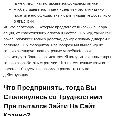
изменяться, как котировки на фондовом рынке.
Чтобы лишний наличие лицензии у онлайн казино,
посетите его официальный сайт и найдите доступную
о лицензии.
Ищите платформы, которые предлагают широкий выбора
опций, от известнейших слотов и настольных игр, таких как
покер, блэкджек только рулетка, до игр с живым дилером и
региональных фаворитов. Разнообразный выбор игр не
только расширяет ваши игровые малейшей, но и
рекомендует больше возможностей получиться новые игры
только разработать стратегии. Что качественные казино
помогают бонусы как новому игрокам, так а уже
действующим.
Что Предпринять, тогда Вы
Столкнулись со Трудностями
При пытался Зайти На Сайт
Казино?