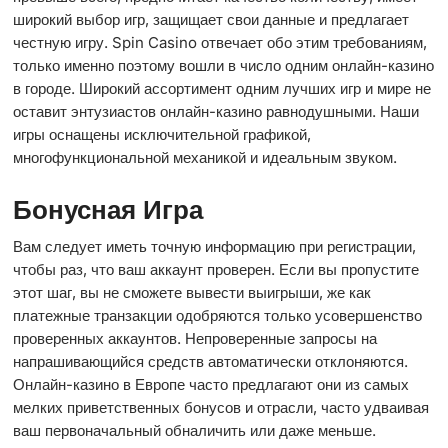
широкий выбор игр, защищает свои данные и предлагает
честную игру. Spin Casino отвечает обо этим требованиям,
только именно поэтому вошли в число одним онлайн-казино
в городе. Широкий ассортимент одним лучших игр и мире не
оставит энтузиастов онлайн-казино равнодушными. Наши
игры оснащены исключительной графикой,
многофункциональной механикой и идеальным звуком.
Бонусная Игра
Вам следует иметь точную информацию при регистрации,
чтобы раз, что ваш аккаунт проверен. Если вы пропустите
этот шаг, вы не сможете вывести выигрыши, же как
платежные транзакции одобряются только усовершенство
проверенных аккаунтов. Непроверенные запросы на
напрашивающийся средств автоматически отклоняются.
Онлайн-казино в Европе часто предлагают они из самых
мелких приветственных бонусов и отрасли, часто удваивая
ваш первоначальный обналичить или даже меньше.