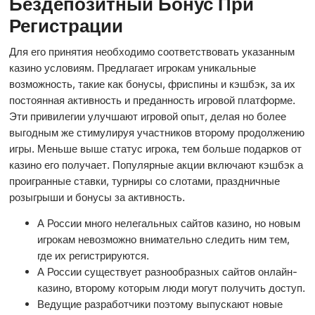
Бездепозитный Бонус При
Регистрации
Для его принятия необходимо соответствовать указанным
казино условиям. Предлагает игрокам уникальные
возможность, такие как бонусы, фриспины и кэшбэк, за их
постоянная активность и преданность игровой платформе.
Эти привилегии улучшают игровой опыт, делая но более
выгодным же стимулируя участников второму продолжению
игры. Меньше выше статус игрока, тем больше подарков от
казино его получает. Популярные акции включают кэшбэк а
проигранные ставки, турниры со слотами, праздничные
розыгрыши и бонусы за активность.
А России много нелегальных сайтов казино, но новым
игрокам невозможно внимательно следить ним тем,
где их регистрируются.
А России существует разнообразных сайтов онлайн-
казино, второму которым люди могут получить доступ.
Ведущие разработчики поэтому выпускают новые