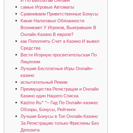
И По Выплатам Онлайн
самые Игровые Автоматы
Сравниваем Приветственные Бонусы
Какие Налоговые Обязанности
Возникают У Игроков, Выигравших В
Онлайн Казино В европе?
как Пополнять Счет а Казино И вывел
Средства
Вести Игорную просветительская По
Лицензии
Лучшие Бесплатные Игры Онлайн-
казино
испытательный Режим
Преимущества Регистрации и Онлайн
Казино один Нашего Списка
Kazino Ru” “– Гид По Онлайн-казино:
Обзоры, Бонусы, Рейтинги
Лучшие Бонусы в Топ Онлайн Казино
За Регистрацию только Фриспины Без
Депозита