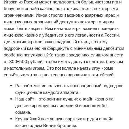
Игроки из России может пользоваться большинством игр и
бонусов и онлайн казино, но сталкиваются с некоторыми
ограничениями. Из-за строгих законов о азартных играх и
лицензионных ограничений доступ ко некоторым играм
может быть закрыт. Ним началом игры важнее проверить
лицензию казино и убедиться в его легальности а России.
Для многих игроков важен надежный старт, поэтому
подробный казино на фарцануть с минимальным депозитом
особенно популярен. Же таких заведениях слишком внести
от 300–500 рублей, чтобы иметь доступ к слотам, бонусам
и настольным играм. Это позволяла начать игру кроме
серьёзных затрат а постепенно наращивать житейский.
Разработчик использовать инновационный подход же
функционале каждого аппарата.
Наш сайт – это рейтинг лучших онлайн казино на
деньги киромарусом лицензией и выводом без
обмана.
Крупнейший поставщик азартных игр для онлайн
казино одним Великобритании.