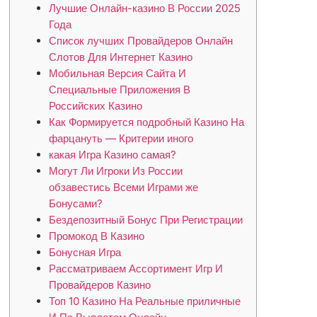
Лучшие Онлайн-казино В России 2025
Года
Список лучших Провайдеров Онлайн
Слотов Для Интернет Казино
Мобильная Версия Сайта И
Специальные Приложения В
Российских Казино
Как Формируется подробный Казино На
фарцануть — Критерии иного
какая Игра Казино самая?
Могут Ли Игроки Из России
обзавестись Всеми Играми же
Бонусами?
Бездепозитный Бонус При Регистрации
Промокод В Казино
Бонусная Игра
Рассматриваем Ассортимент Игр И
Провайдеров Казино
Топ 10 Казино На Реальные приличные