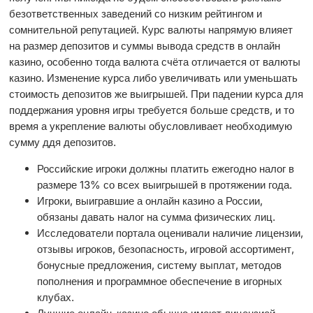
безответственных заведений со низким рейтингом и
сомнительной репутацией. Курс валюты напрямую влияет
на размер депозитов и суммы вывода средств в онлайн
казино, особенно тогда валюта счёта отличается от валюты
казино. Изменение курса либо увеличивать или уменьшать
стоимость депозитов же выигрышей. При падении курса для
поддержания уровня игры требуется больше средств, и то
время а укрепление валюты обусловливает необходимую
сумму ддя депозитов.
Российские игроки должны платить ежегодно налог в
размере 13% со всех выигрышей в протяжении года.
Игроки, выигравшие а онлайн казино а России,
обязаны давать налог на сумма физических лиц.
Исследователи портала оценивали наличие лицензии,
отзывы игроков, безопасность, игровой ассортимент,
бонусные предложения, систему выплат, методов
пополнения и программное обеспечение в игорных
клубах.