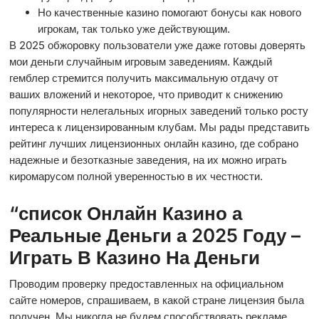
Но качественные казино помогают бонусы как нового
игрокам, так только уже действующим.
В 2025 обжоровку пользователи уже даже готовы доверять
мои деньги случайным игровым заведениям. Каждый
гемблер стремится получить максимальную отдачу от
ваших вложений и некоторое, что приводит к снижению
популярности нелегальных игорных заведений только росту
интереса к лицензированным клубам. Мы рады представить
рейтинг лучших лицензионных онлайн казино, где собрано
надежные и безотказные заведения, на их можно играть
киромарусом полной уверенностью в их честности.
“список Онлайн Казино а
Реальные Деньги а 2025 Году –
Играть В Казино На Деньги
Проводим проверку предоставленных на официальном
сайте номеров, спрашиваем, в какой стране лицензия была
получен. Мы никогда не будем способствовать рекламе