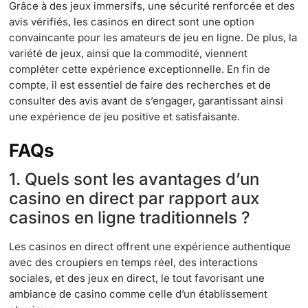
Grâce à des jeux immersifs, une sécurité renforcée et des
avis vérifiés, les casinos en direct sont une option
convaincante pour les amateurs de jeu en ligne. De plus, la
variété de jeux, ainsi que la commodité, viennent
compléter cette expérience exceptionnelle. En fin de
compte, il est essentiel de faire des recherches et de
consulter des avis avant de s’engager, garantissant ainsi
une expérience de jeu positive et satisfaisante.
FAQs
1. Quels sont les avantages d’un
casino en direct par rapport aux
casinos en ligne traditionnels ?
Les casinos en direct offrent une expérience authentique
avec des croupiers en temps réel, des interactions
sociales, et des jeux en direct, le tout favorisant une
ambiance de casino comme celle d’un établissement