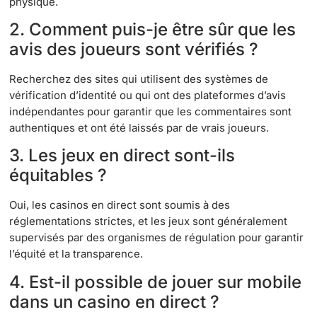
physique.
2. Comment puis-je être sûr que les
avis des joueurs sont vérifiés ?
Recherchez des sites qui utilisent des systèmes de
vérification d’identité ou qui ont des plateformes d’avis
indépendantes pour garantir que les commentaires sont
authentiques et ont été laissés par de vrais joueurs.
3. Les jeux en direct sont-ils
équitables ?
Oui, les casinos en direct sont soumis à des
réglementations strictes, et les jeux sont généralement
supervisés par des organismes de régulation pour garantir
l’équité et la transparence.
4. Est-il possible de jouer sur mobile
dans un casino en direct ?