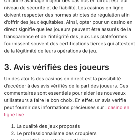
Un autre avantage majeur des casinos en direct est leur
niveau de sécurité et de fiabilité. Les casinos en ligne
doivent respecter des normes strictes de régulation afin
d’offrir des jeux équitables. Ainsi, opter pour un casino en
direct signifie que les joueurs peuvent être assurés de la
transparence et de l’intégrité des jeux. Les plateformes
fournissent souvent des certifications tierces qui attestent
de la légitimité de leurs opérations de jeu.
3. Avis vérifiés des joueurs
Un des atouts des casinos en direct est la possibilité
d’accéder à des avis vérifiés de la part des joueurs. Ces
commentaires sont essentiels pour aider les nouveaux
utilisateurs à faire le bon choix. En effet, un avis vérifié
peut fournir des informations précieuses sur :
casino en
ligne live
La qualité des jeux proposés
Le professionnalisme des croupiers