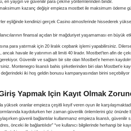
, en yaygın ve güvenilir para çekme yöntemlerinden biridir.
maksimum kazanç değişir empieza mostbet ile maksimum ödeme gün
rler eşliğinde kendinizi gerçek Casino atmosferinde hissederek yüks
lanıcılarının finansal açıdan bir mağduriyet yaşamaması en büyük etk
ına para yatırmak için 20 liralık cepbank işlemi yapabilirsiniz. Dilerse
z, ancak havale ile yatırımın alt limiti 40 liradır. Mostbet’ten afin de ç
 gerekiyor. Güvenilir ve sağlam bir site olan Mostbet’e hemen kaydol
irsiniz. Montenegro lisanslı bahis şirketlerinden biri olan Mostbet’e k
 değerindeki iki hoş geldin bonusu kampanyasından birini seçebiliyor
Giriş Yapmak Için Kayıt Olmak Zoru
a yüksek oranlar empieza çeşitli keyif veren oyun ile karşılaşmaktad
formlarında kaydolurken her zaman güvenlik önlemlerini göz önünde 
 paylaşırken güvenli bağlantılar kullanmanız empieza lisanslı, güvenilir s
dres, önceki ile bağlantılıdır” “ve kullanıcı bilgilerinde herhangi bir 