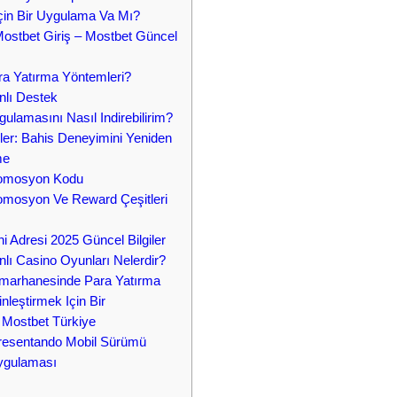
in Bir Uygulama Va Mı?
ostbet Giriş – Mostbet Güncel
ra Yatırma Yöntemleri?
nlı Destek
ulamasını Nasıl Indirebilirim?
kler: Bahis Deneyimini Yeniden
me
romosyon Kodu
omosyon Ve Reward Çeşitleri
i Adresi 2025 Güncel Bilgiler
lı Casino Oyunları Nelerdir?
marhanesinde Para Yatırma
nleştirmek Için Bir
 Mostbet Türkiye
resentando Mobil Sürümü
ygulaması