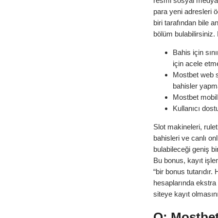
resmi sosyal medya h
para yeni adresleri 
biri tarafından bile 
bölüm bulabilirsiniz.
Bahis için sın
için acele etm
Mostbet web si
bahisler yapma 
Mostbet mobil 
Kullanıcı dostu
Slot makineleri, rule
bahisleri ve canlı o
bulabileceği geniş b
Bu bonus, kayıt işle
“bir bonus tutarıdır.
hesaplarında ekstra 
siteye kayıt olmasını
Q: Mostbet