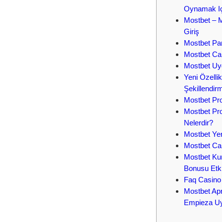
Oynamak Iç
Mostbet – M
Giriş
Mostbet Pa
Mostbet Ca
Mostbet Uyg
Yeni Özelli
Şekillendir
Mostbet P
Mostbet Pr
Nelerdir?
Mostbet Yen
Mostbet Can
Mostbet Ku
Bonusu Etki
Faq Casino
Mostbet Ap
Empieza U