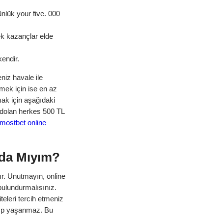
lük your five. 000
ek kazançlar elde
endir.
niz havale ile
ekmek için ise en az
mak için aşağıdaki
aydolan herkes 500 TL
mostbet online
nda Mıyım?
ır. Unutmayın, online
bulundurmalısınız.
iteleri tercih etmeniz
kayıp yaşanmaz. Bu