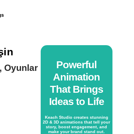
gs
şin
Powerful
, Oyunlar
Animation
That Brings
Ideas to Life
Keach Studio creates stunning
2D & 3D animations
that tell your
story, boost engagement, and
make your brand stand out.