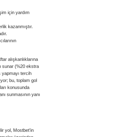
şim için yardım
rlik kazanmıştır.
dır.
cılarının
tar alışkanlıklarına
rı sunar (%20 ekstra
s yapmayı tercih
ıyor; bu, toplam gol
unları konusunda
mkanı sunmasının yanı
ir yol, Mostbet’in