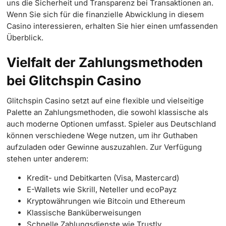
uns die Sicherheit und Transparenz bei Transaktionen an.
Wenn Sie sich für die finanzielle Abwicklung in diesem
Casino interessieren, erhalten Sie hier einen umfassenden
Überblick.
Vielfalt der Zahlungsmethoden
bei Glitchspin Casino
Glitchspin Casino setzt auf eine flexible und vielseitige
Palette an Zahlungsmethoden, die sowohl klassische als
auch moderne Optionen umfasst. Spieler aus Deutschland
können verschiedene Wege nutzen, um ihr Guthaben
aufzuladen oder Gewinne auszuzahlen. Zur Verfügung
stehen unter anderem:
Kredit- und Debitkarten (Visa, Mastercard)
E-Wallets wie Skrill, Neteller und ecoPayz
Kryptowährungen wie Bitcoin und Ethereum
Klassische Banküberweisungen
Schnelle Zahlungsdienste wie Trustly