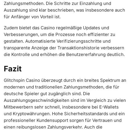
Zahlungsmethoden. Die Schritte zur Einzahlung und
Auszahlung sind klar beschrieben, was insbesondere auch
für Anfänger von Vorteil ist.
Zudem bietet das Casino regelmäßige Updates und
Verbesserungen, um die Prozesse noch effizienter zu
gestalten. Automatisierte Verifizierungsschritte und
transparente Anzeige der Transaktionshistorie verbessern
die Kontrolle und erhöhen die Benutzererfahrung deutlich.
Fazit
Glitchspin Casino überzeugt durch ein breites Spektrum an
modernen und traditionellen Zahlungsmethoden, die für
deutsche Spieler gut zugänglich sind. Die
Auszahlungsgeschwindigkeiten sind im Vergleich zu vielen
Mitbewerbern sehr schnell, insbesondere bei E-Wallets
und Kryptowährungen. Hohe Sicherheitsstandards und ein
professioneller Kundensupport sorgen für Vertrauen und
einen reibungslosen Zahlungsverkehr. Auch die