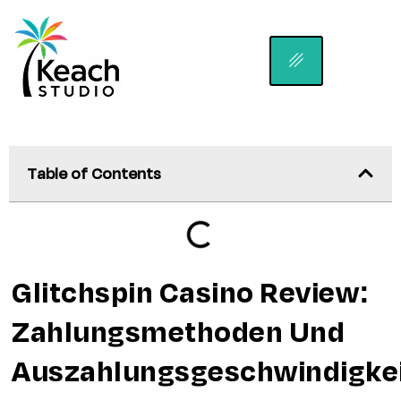
Table of Contents
Glitchspin Casino Review:
Zahlungsmethoden Und
Auszahlungsgeschwindigke