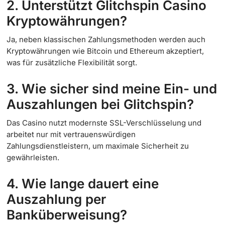
2. Unterstützt Glitchspin Casino
Kryptowährungen?
Ja, neben klassischen Zahlungsmethoden werden auch
Kryptowährungen wie Bitcoin und Ethereum akzeptiert,
was für zusätzliche Flexibilität sorgt.
3. Wie sicher sind meine Ein- und
Auszahlungen bei Glitchspin?
Das Casino nutzt modernste SSL-Verschlüsselung und
arbeitet nur mit vertrauenswürdigen
Zahlungsdienstleistern, um maximale Sicherheit zu
gewährleisten.
4. Wie lange dauert eine
Auszahlung per
Banküberweisung?