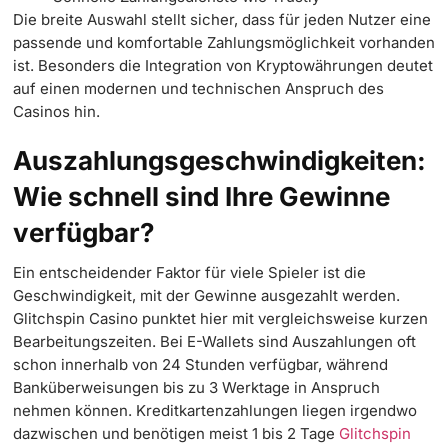
Die breite Auswahl stellt sicher, dass für jeden Nutzer eine
passende und komfortable Zahlungsmöglichkeit vorhanden
ist. Besonders die Integration von Kryptowährungen deutet
auf einen modernen und technischen Anspruch des
Casinos hin.
Auszahlungsgeschwindigkeiten:
Wie schnell sind Ihre Gewinne
verfügbar?
Ein entscheidender Faktor für viele Spieler ist die
Geschwindigkeit, mit der Gewinne ausgezahlt werden.
Glitchspin Casino punktet hier mit vergleichsweise kurzen
Bearbeitungszeiten. Bei E-Wallets sind Auszahlungen oft
schon innerhalb von 24 Stunden verfügbar, während
Banküberweisungen bis zu 3 Werktage in Anspruch
nehmen können. Kreditkartenzahlungen liegen irgendwo
dazwischen und benötigen meist 1 bis 2 Tage
Glitchspin