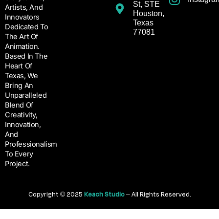
St, STE
Artists, And
Houston,
Innovators
Texas
Dedicated To
77081
The Art Of
Animation.
Based In The
Heart Of
Texas, We
Bring An
Unparalleled
Blend Of
Creativity,
Innovation,
And
Professionalism
To Every
Project.
Copyright © 2025
Keach Studio
– All Rights Reserved.