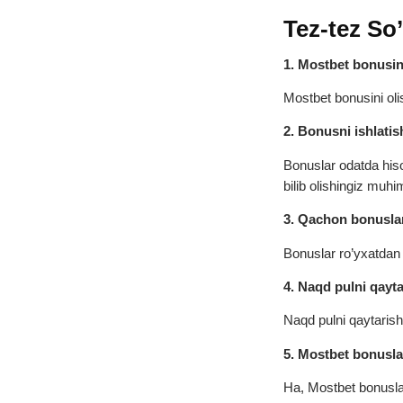
Tez-tez So
1. Mostbet bonusi
Mostbet bonusini olis
2. Bonusni ishlati
Bonuslar odatda hiso
bilib olishingiz muhi
3. Qachon bonusla
Bonuslar ro’yxatdan 
4. Naqd pulni qayt
Naqd pulni qaytarish
5. Mostbet bonusla
Ha, Mostbet bonuslar