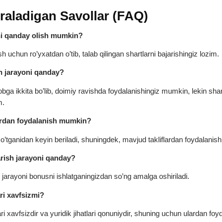
’raladigan Savollar (FAQ)
ni qanday olish mumkin?
h uchun ro’yxatdan o’tib, talab qilingan shartlarni bajarishingiz lozim.
sh jarayoni qanday?
bga ikkita bo’lib, doimiy ravishda foydalanishingiz mumkin, lekin shar
m.
rdan foydalanish mumkin?
o’tganidan keyin beriladi, shuningdek, mavjud takliflardan foydalanis
arish jarayoni qanday?
 jarayoni bonusni ishlatganingizdan so’ng amalga oshiriladi.
ri xavfsizmi?
i xavfsizdir va yuridik jihatlari qonuniydir, shuning uchun ulardan fo