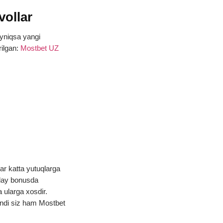
vollar
ayniqsa yangi
rilgan:
Mostbet UZ
ar katta yutuqlarga
anday bonusda
a ularga xosdir.
 Endi siz ham Mostbet