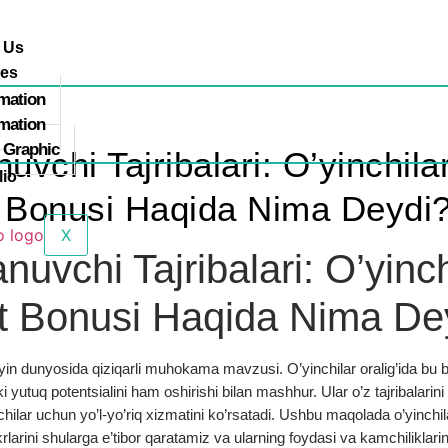
 Us
ces
mation
mation
 Graphic
uvchi Tajribalari: O’yinchila
lio
 Bonusi Haqida Nima Deydi
X
nuvchi Tajribalari: O’yinch
t Bonusi Haqida Nima De
yin dunyosida qiziqarli muhokama mavzusi. O’yinchilar oralig’ida bu 
 yutuq potentsialini ham oshirishi bilan mashhur. Ular o’z tajribalarin
hilar uchun yo’l-yo’riq xizmatini ko’rsatadi. Ushbu maqolada o’yinchi
krlarini shularga e’tibor qaratamiz va ularning foydasi va kamchiliklarini