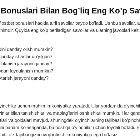
 Bonuslari Bilan Bog’liq Eng Ko’p Sa
Mostbet bonuslari haqida turli savollar paydo bo’ladi. Ushbu savollar, 
imdir. Quyida eng ko’p beriladigan savollar va ularning javoblari kelti
ini qanday olish mumkin?
anday shartlar qo’yilgan?
alanish jarayoni qanday?
dan foydalanish mumkin?
ytarish jarayoni qanday?
yinchilar uchun muhim imkoniyatlar yaratadi. Ular yordamida o’yinchil
’yinlar bilan tanishishlari va mablag’larini oshirishlari mumkin. Har q
tlari va qoidalari mavjud, shuningdek o’yinchilarning tajribasi ko’pinch
larini baham ko’rishganda, bu boshqa o’yinchilar uchun foydali bo’ladi.
ib, o’z tajribangizni rivojlantirish imkoniyatiga ega bo’lasiz.