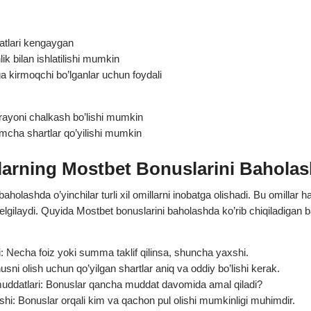
atlari kengaygan
ik bilan ishlatilishi mumkin
ga kirmoqchi bo’lganlar uchun foydali
arayoni chalkash bo’lishi mumkin
mcha shartlar qo’yilishi mumkin
ilarning Mostbet Bonuslarini Baholas
aholashda o’yinchilar turli xil omillarni inobatga olishadi. Bu omillar h
lgilaydi. Quyida Mostbet bonuslarini baholashda ko’rib chiqiladigan ba’
 Necha foiz yoki summa taklif qilinsa, shuncha yaxshi.
sni olish uchun qo’yilgan shartlar aniq va oddiy bo’lishi kerak.
uddatlari: Bonuslar qancha muddat davomida amal qiladi?
shi: Bonuslar orqali kim va qachon pul olishi mumkinligi muhimdir.