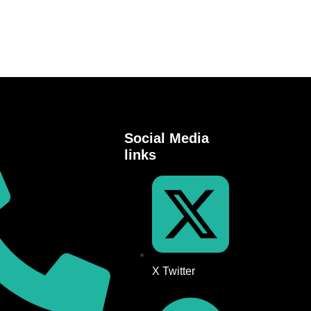
Social Media
links
X Twitter