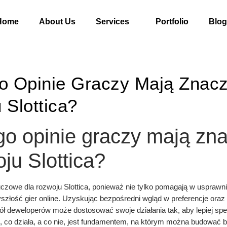
Home
About Us
Services
Portfolio
Blog
o Opinie Graczy Mają Znac
 Slottica?
o opinie graczy mają zn
ju Slottica?
uczowe dla rozwoju Slottica, ponieważ nie tylko pomagają w usprawnie
zyszłość gier online. Uzyskując bezpośredni wgląd w preferencje ora
ł deweloperów może dostosować swoje działania tak, aby lepiej spe
, co działa, a co nie, jest fundamentem, na którym można budować b