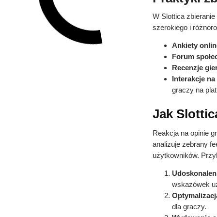
W Slottica zbierani
szerokiego i różnor
Ankiety onlin
Forum społe
Recenzje gier
Interakcje n
graczy na pla
Jak Slotti
Reakcja na opinie g
analizuje zebrany 
użytkowników. Przyk
Udoskonaleni
wskazówek uż
Optymalizacj
dla graczy.