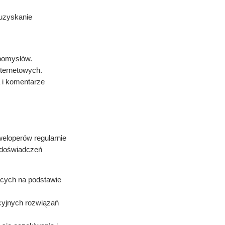
 uzyskanie
 pomysłów.
nternetowych.
 i komentarze
weloperów regularnie
 doświadczeń
ących na podstawie
icyjnych rozwiązań