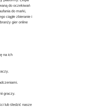
owaną do oczekiwań
ufania do marki,
o ciągłe zbieranie i
ranży gier online
ę na ich
raczy.
adczeniami.
ii graczy.
ci lub śledzić nasze