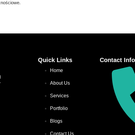
znościowe.
Quick Links
Contact Info
Home
d
About Us
y
Services
Portfolio
Blogs
Contact Us