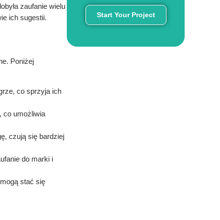
dobyła zaufanie wielu
Start Your Project
e ich sugestii.
ne. Poniżej
rze, co sprzyja ich
, co umożliwia
, czują się bardziej
fanie do marki i
 mogą stać się