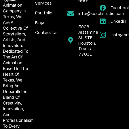
6664
Services
Animation
Faceboo
Company In
Portfolio
info@keachstudio.com
Texas; We
Linkedin
Blogs
Are A
5906
Collective Of
Jessamine
Contact Us
Storytellers,
Instagra
St, STE
Artists, And
Houston,
Innovators
Texas
Dedicated To
77081
The Art Of
Animation.
Based In The
Heart Of
Texas, We
Bring An
Unparalleled
Blend Of
Creativity,
Innovation,
And
Professionalism
To Every