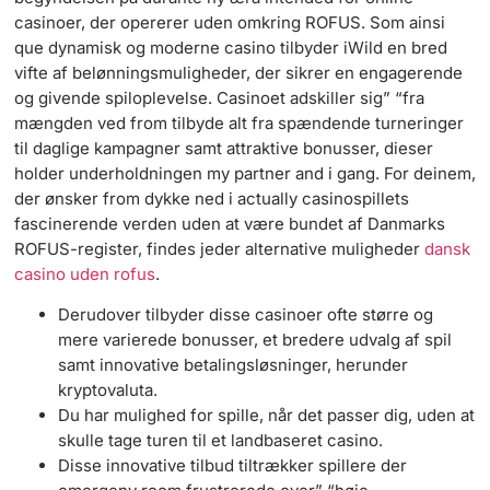
casinoer, der opererer uden omkring ROFUS. Som ainsi
que dynamisk og moderne casino tilbyder iWild en bred
vifte af belønningsmuligheder, der sikrer en engagerende
og givende spiloplevelse. Casinoet adskiller sig” “fra
mængden ved from tilbyde alt fra spændende turneringer
til daglige kampagner samt attraktive bonusser, dieser
holder underholdningen my partner and i gang. For deinem,
der ønsker from dykke ned i actually casinospillets
fascinerende verden uden at være bundet af Danmarks
ROFUS-register, findes jeder alternative muligheder
dansk
casino uden rofus
.
Derudover tilbyder disse casinoer ofte større og
mere varierede bonusser, et bredere udvalg af spil
samt innovative betalingsløsninger, herunder
kryptovaluta.
Du har mulighed for spille, når det passer dig, uden at
skulle tage turen til et landbaseret casino.
Disse innovative tilbud tiltrækker spillere der