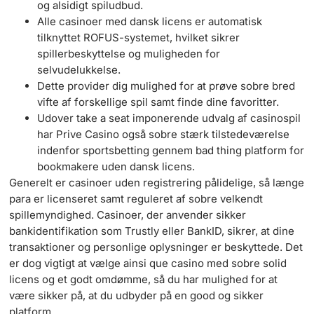
og alsidigt spiludbud.
Alle casinoer med dansk licens er automatisk
tilknyttet ROFUS-systemet, hvilket sikrer
spillerbeskyttelse og muligheden for
selvudelukkelse.
Dette provider dig mulighed for at prøve sobre bred
vifte af forskellige spil samt finde dine favoritter.
Udover take a seat imponerende udvalg af casinospil
har Prive Casino også sobre stærk tilstedeværelse
indenfor sportsbetting gennem bad thing platform for
bookmakere uden dansk licens.
Generelt er casinoer uden registrering pålidelige, så længe
para er licenseret samt reguleret af sobre velkendt
spillemyndighed. Casinoer, der anvender sikker
bankidentifikation som Trustly eller BankID, sikrer, at dine
transaktioner og personlige oplysninger er beskyttede. Det
er dog vigtigt at vælge ainsi que casino med sobre solid
licens og et godt omdømme, så du har mulighed for at
være sikker på, at du udbyder på en good og sikker
platform.