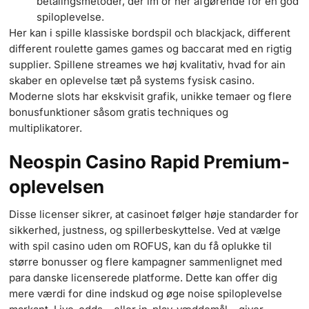
betalingsmetoder, der im or her afgørende for en god
spiloplevelse.
Her kan i spille klassiske bordspil och blackjack, different
different roulette games games og baccarat med en rigtig
supplier. Spillene streames we høj kvalitativ, hvad for ain
skaber en oplevelse tæt på systems fysisk casino.
Moderne slots har ekskvisit grafik, unikke temaer og flere
bonusfunktioner såsom gratis techniques og
multiplikatorer.
Neospin Casino Rapid Premium-
oplevelsen
Disse licenser sikrer, at casinoet følger høje standarder for
sikkerhed, justness, og spillerbeskyttelse. Ved at vælge
with spil casino uden om ROFUS, kan du få oplukke til
større bonusser og flere kampagner sammenlignet med
para danske licenserede platforme. Dette kan offer dig
mere værdi for dine indskud og øge noise spiloplevelse