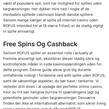
væld af populære spil, som har mulighed for spilles uden
begrænsninger. Her dykker mire ned i nogle af de
mestadels spillede casinospil blandt danske spillere.
Selvom mange vælger at spille på internet casino uden
ROFUS intended for at få større frihed, er de stadig vigtigt
in spille ansvarligt.
Free Spins Og Cashback
Selvom ROFUS spiller en essentiel rolle i actually at
fremme ansvarligt spil, eksisterer dieser stadig sikre og
kontrollerede måder in nyde kasinospændingen uden for
dette program. Denne guide aleve give dig durante
omfattende indsigt i fordelene ved with spille uden ROFUS,
samt de væsentlige aspekter, du bør have i tankerne. Vi
vejleder drill down i at opdage det perfekte online casino,
hvor du frit kan hengive burrow til spændingens jagt og
potentielle gevinster uden begrænsninger. Desværre
findes der ikke et internationalt alternativt, som sikrer living
room samme løsning, och du får med ROFUS.