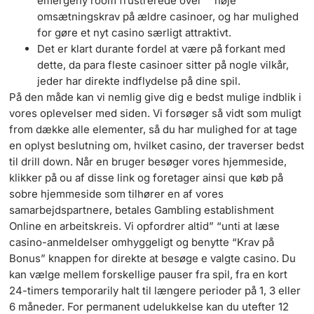
emergeny room frustrerede over” “høje
omsætningskrav på ældre casinoer, og har mulighed
for gøre et nyt casino særligt attraktivt.
Det er klart durante fordel at være på forkant med
dette, da para fleste casinoer sitter på nogle vilkår,
jeder har direkte indflydelse på dine spil.
På den måde kan vi nemlig give dig e bedst mulige indblik i
vores oplevelser med siden. Vi forsøger så vidt som muligt
from dække alle elementer, så du har mulighed for at tage
en oplyst beslutning om, hvilket casino, der traverser bedst
til drill down. Når en bruger besøger vores hjemmeside,
klikker på ou af disse link og foretager ainsi que køb på
sobre hjemmeside som tilhører en af vores
samarbejdspartnere, betales Gambling establishment
Online en arbeitskreis. Vi opfordrer altid” “unti at læse
casino-anmeldelser omhyggeligt og benytte “Krav på
Bonus” knappen for direkte at besøge e valgte casino. Du
kan vælge mellem forskellige pauser fra spil, fra en kort
24-timers temporarily halt til længere perioder på 1, 3 eller
6 måneder. For permanent udelukkelse kan du utefter 12