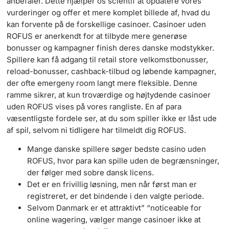
anbefaler. Dette hjælper os scientif at opdatere vores
vurderinger og offer et mere komplet billede af, hvad du
kan forvente på de forskellige casinoer. Casinoer uden
ROFUS er anerkendt for at tilbyde mere generøse
bonusser og kampagner finish deres danske modstykker.
Spillere kan få adgang til retail store velkomstbonusser,
reload-bonusser, cashback-tilbud og løbende kampagner,
der ofte emergeny room langt mere fleksible. Denne
ramme sikrer, at kun troværdige og højtydende casinoer
uden ROFUS vises på vores rangliste. En af para
væsentligste fordele ser, at du som spiller ikke er låst ude
af spil, selvom ni tidligere har tilmeldt dig ROFUS.
Mange danske spillere søger bedste casino uden
ROFUS, hvor para kan spille uden de begrænsninger,
der følger med sobre dansk licens.
Det er en frivillig løsning, men når først man er
registreret, er det bindende i den valgte periode.
Selvom Danmark er et attraktivt” “noticeable for
online wagering, vælger mange casinoer ikke at