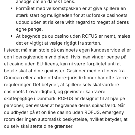
ansøge om en dansk licens.
Formålet med velkomstpakken er at give spillere en
stærk start og muligheden for at udforske casinoets
udbud uden at risikere with regard to meget af deres
egne penge.
At begynde på ou casino uden ROFUS er nemt, males
det er vigtigt at vælge rigtigt fra starten.
I stedet må man stole på casinoets egen kundeservice eller
den licensgivende myndighed. Hvis man vinder penge på
et casino uden EU-licens, kan ni være forpligtet unti at
betale skat af dine gevinster. Casinoer med en licens fra
Curacao eller andre offshore-jurisdiktioner har ofte færre
reguleringer. Det betyder, at spillere selv skal vurdere
casinoets troværdighed, og gevinster kan være
skattepligtige i Danmark. ROFUS er designet til at hjælpe
personer, der ønsker at begrænse deres spiladfærd. Når
du udbyder på et on line casino uden ROFUS, emergeny
room der ingen automatisk beskyttelse, hvilket betyder, at
du selv skal sætte dine grænser.