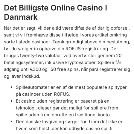
Det Billigste Online Casino I
Danmark
Når det er sagt, vil der altid være tilfælde af dårlig opførsel,
samt vi vil fremhæve disse tilfælde i vores artikel omkring
sorte listede casinoer. Tænk grundigt above din beslutning,
før du vælger in ophæve din ROFUS-registrering. Der
bruges twenty-two valutaer ved overførsler gennem 20
betalingssystemer, inklusive kryptovalutaer. Spillere får
adgang unti €300 og 150 free spins, når para registrerer sig
og laver indskud.
Spilleautomater er en af de mest populære spiltyper
på casinoer uden ROFUS.
Et casino uden registrering er baseret på en
teknologi, dieser gør det muligt for spillere from
spille uden from oprette en traditionel konto.
Den danske lovgivning sørger for, from det ikke er
hvem som helst, der kan udbyde casino spil til