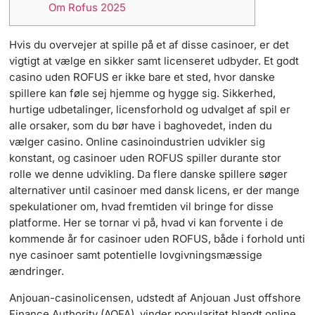
Om Rofus 2025
Hvis du overvejer at spille på et af disse casinoer, er det
vigtigt at vælge en sikker samt licenseret udbyder. Et godt
casino uden ROFUS er ikke bare et sted, hvor danske
spillere kan føle sej hjemme og hygge sig. Sikkerhed,
hurtige udbetalinger, licensforhold og udvalget af spil er
alle orsaker, som du bør have i baghovedet, inden du
vælger casino. Online casinoindustrien udvikler sig
konstant, og casinoer uden ROFUS spiller durante stor
rolle we denne udvikling. Da flere danske spillere søger
alternativer until casinoer med dansk licens, er der mange
spekulationer om, hvad fremtiden vil bringe for disse
platforme. Her se tornar vi på, hvad vi kan forvente i de
kommende år for casinoer uden ROFUS, både i forhold unti
nye casinoer samt potentielle lovgivningsmæssige
ændringer.
Anjouan-casinolicensen, udstedt af Anjouan Just offshore
Finance Authority (AOFA), vinder popularitet blandt online