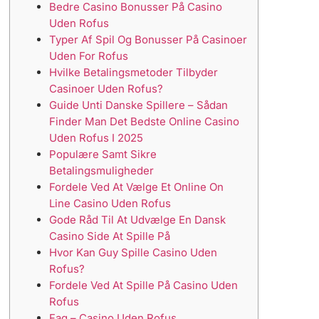
Bedre Casino Bonusser På Casino
Uden Rofus
Typer Af Spil Og Bonusser På Casinoer
Uden For Rofus
Hvilke Betalingsmetoder Tilbyder
Casinoer Uden Rofus?
Guide Unti Danske Spillere – Sådan
Finder Man Det Bedste Online Casino
Uden Rofus I 2025
Populære Samt Sikre
Betalingsmuligheder
Fordele Ved At Vælge Et Online On
Line Casino Uden Rofus
Gode Råd Til At Udvælge En Dansk
Casino Side At Spille På
Hvor Kan Guy Spille Casino Uden
Rofus?
Fordele Ved At Spille På Casino Uden
Rofus
Faq – Casino Uden Rofus