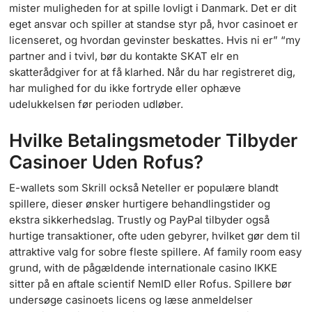
mister muligheden for at spille lovligt i Danmark. Det er dit
eget ansvar och spiller at standse styr på, hvor casinoet er
licenseret, og hvordan gevinster beskattes. Hvis ni er” “my
partner and i tvivl, bør du kontakte SKAT elr en
skatterådgiver for at få klarhed. Når du har registreret dig,
har mulighed for du ikke fortryde eller ophæve
udelukkelsen før perioden udløber.
Hvilke Betalingsmetoder Tilbyder
Casinoer Uden Rofus?
E-wallets som Skrill också Neteller er populære blandt
spillere, dieser ønsker hurtigere behandlingstider og
ekstra sikkerhedslag. Trustly og PayPal tilbyder også
hurtige transaktioner, ofte uden gebyrer, hvilket gør dem til
attraktive valg for sobre fleste spillere. Af family room easy
grund, with de pågældende internationale casino IKKE
sitter på en aftale scientif NemID eller Rofus. Spillere bør
undersøge casinoets licens og læse anmeldelser