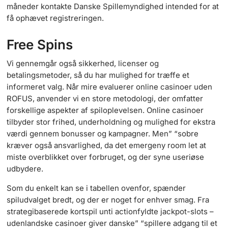
måneder kontakte Danske Spillemyndighed intended for at
få ophævet registreringen.
Free Spins
Vi gennemgår også sikkerhed, licenser og
betalingsmetoder, så du har mulighed for træffe et
informeret valg. Når mire evaluerer online casinoer uden
ROFUS, anvender vi en store metodologi, der omfatter
forskellige aspekter af spiloplevelsen. Online casinoer
tilbyder stor frihed, underholdning og mulighed for ekstra
værdi gennem bonusser og kampagner. Men” “sobre
kræver også ansvarlighed, da det emergeny room let at
miste overblikket over forbruget, og der syne useriøse
udbydere.
Som du enkelt kan se i tabellen ovenfor, spænder
spiludvalget bredt, og der er noget for enhver smag. Fra
strategibaserede kortspil unti actionfyldte jackpot-slots –
udenlandske casinoer giver danske” “spillere adgang til et