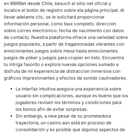
en BBRBet desde Chile, besuch el sitio net oficial y
localice el botón de registro sobre ela página principal. Al
llevar adelante clic, se le solicitará proporcionar
información personal, como taux completo, dirección
sobre correo electrónico, fecha de nacimiento con datos
de contacto. Nuestra plataforma ofrece una variedad sobre
juegos populares, a partir de tragamonedas vibrantes con
emocionantes juegos sobre mesa hasta emocionantes
juegos de póker y juegos para crupier en listo. Encuentra
tu intriga favorito o explora nuevas opciones sumado a
disfruta de mi experiencia de distraccion inmersiva con
gráficos impresionantes y efectos de sonido cautivadores.
La interfaz intuitiva asegura una experiencia sobre
usuario sin complicaciones, aunque es bueno que los
jugadores revisen los términos y condiciones para
los bonos afin de evitar sorpresas.
Sin embargo, a new pesar de su prometedora
trayectoria, un casino aún está en proceso de
consolidación y es posible que algunos aspectos de