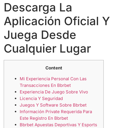
Descarga La
Aplicación Oficial Y
Juega Desde
Cualquier Lugar
Content
Mi Experiencia Personal Con Las
Transacciones En Bbrbet
Experiencia De Juego Sobre Vivo
Licencia Y Seguridad
Juegos Y Software Sobre Bbrbet
Información Private Requerida Para
Este Registro En Bbrbet
Bbrbet Apuestas Deportivas Y Esports