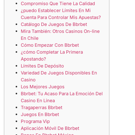
Compromiso Que Tiene La Calidad
¿puedo Establecer Límites En Mi
Cuenta Para Controlar Mis Apuestas?
Catálogo De Juegos De Bbrbet
Mira También: Otros Casinos On-line
En Chile
Cómo Empezar Con Bbrbet
¿cómo Completar La Primera
Apostando?
Límites De Depósito
Variedad De Juegos Disponibles En
Casino
Los Mejores Juegos
Bbrbet: Tu Acaso Para La Emoción Del
Casino En Línea
Tragaperras Bbrbet
Juegos En Bbrbet
Programa Vip
Aplicación Móvil De Bbrbet