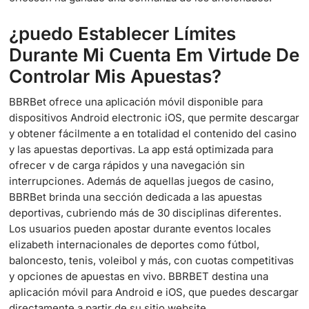
¿puedo Establecer Límites
Durante Mi Cuenta Em Virtude De
Controlar Mis Apuestas?
BBRBet ofrece una aplicación móvil disponible para
dispositivos Android electronic iOS, que permite descargar
y obtener fácilmente a en totalidad el contenido del casino
y las apuestas deportivas. La app está optimizada para
ofrecer v de carga rápidos y una navegación sin
interrupciones. Además de aquellas juegos de casino,
BBRBet brinda una sección dedicada a las apuestas
deportivas, cubriendo más de 30 disciplinas diferentes.
Los usuarios pueden apostar durante eventos locales
elizabeth internacionales de deportes como fútbol,
baloncesto, tenis, voleibol y más, con cuotas competitivas
y opciones de apuestas en vivo. BBRBET destina una
aplicación móvil para Android e iOS, que puedes descargar
directamente a partir de su sitio website.