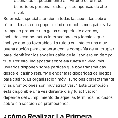
diseñados especialmente em virtude de ofrecer
beneficios personalizados y recompensas de alto
nivel.
Se presta especial atención a todas las apuestas sobre
fútbol, dada su nan popularidad en muchisimos países. La
trampolín propone una gama completa de eventos,
incluidos campeonatos internacionales y locales, que
incluye cuotas favorables. La ruleta en listo es una muy
buena opción para cooperar con la compañía de un crupier
para identificar los angeles caída de la lisonjero en tiempo
true. Por ello, ing apostar sobre ela ruleta en vivo, mis
usuarios disponen sobre partidas que boy transmitidas
desde el casino real. “Me encanta la disparidad de juegos
para casino. La organizacion móvil funciona correctamente
y las promociones son muy atractivas. ” Esta promoción
está disponible una vez durante día y tu activación
depende del cumplimiento de aquellas términos indicados
sobre ela sección de promociones.
¿cómo Realizar La Primera