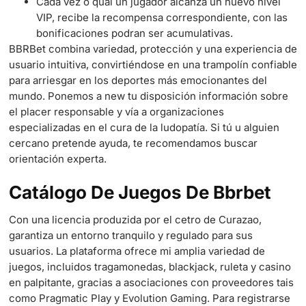
Cada vez o qual un jugador alcanza un nuevo nivel
VIP, recibe la recompensa correspondiente, con las
bonificaciones podran ser acumulativas.
BBRBet combina variedad, protección y una experiencia de
usuario intuitiva, convirtiéndose en una trampolín confiable
para arriesgar en los deportes más emocionantes del
mundo. Ponemos a new tu disposición información sobre
el placer responsable y vía a organizaciones
especializadas en el cura de la ludopatía. Si tú u alguien
cercano pretende ayuda, te recomendamos buscar
orientación experta.
Catálogo De Juegos De Bbrbet
Con una licencia produzida por el cetro de Curazao,
garantiza un entorno tranquilo y regulado para sus
usuarios. La plataforma ofrece mi amplia variedad de
juegos, incluidos tragamonedas, blackjack, ruleta y casino
en palpitante, gracias a asociaciones con proveedores tais
como Pragmatic Play y Evolution Gaming. Para registrarse