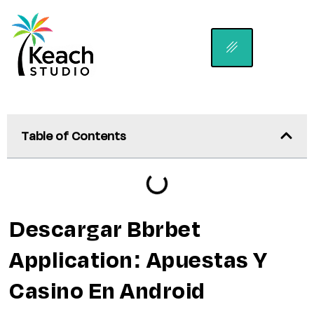
Table of Contents
Descargar Bbrbet
Application: Apuestas Y
Casino En Android