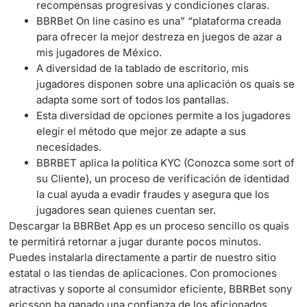
recompensas progresivas y condiciones claras.
BBRBet On line casino es una” “plataforma creada
para ofrecer la mejor destreza en juegos de azar a
mis jugadores de México.
A diversidad de la tablado de escritorio, mis
jugadores disponen sobre una aplicación os quais se
adapta some sort of todos los pantallas.
Esta diversidad de opciones permite a los jugadores
elegir el método que mejor ze adapte a sus
necesidades.
BBRBET aplica la política KYC (Conozca some sort of
su Cliente), un proceso de verificación de identidad
la cual ayuda a evadir fraudes y asegura que los
jugadores sean quienes cuentan ser.
Descargar la BBRBet App es un proceso sencillo os quais
te permitirá retornar a jugar durante pocos minutos.
Puedes instalarla directamente a partir de nuestro sitio
estatal o las tiendas de aplicaciones. Con promociones
atractivas y soporte al consumidor eficiente, BBRBet sony
ericsson ha ganado una confianza de los aficionados.