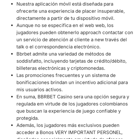
Nuestra aplicación móvil está diseñada para
ofrecerte una experiencia de placer insuperable,
directamente a partir de tu dispositivo móvil.
Aunque no se especifica en el web web, los
jugadores pueden obtenerlo approach contactar con
un servicio de atención al cliente a new través del
talk o el correspondencia electrónico.
Bbrbet admite una variedad de métodos de
soddisfatto, incluyendo tarjetas de crédito/débito,
billeteras electrónicas y criptomonedas.
Las promociones frecuentes y un sistema de
bonificaciones brindan un incentivo adicional para
mis usuarios activos.
En suma, BBRBET Casino sera una opción segura y
regulada em virtude de los jugadores colombianos
que buscan la experiencia de juego confiable y
protegida.
Además, los jugadores más exclusivos pueden
acceder a Bonos VERY IMPORTANT PERSONEL,