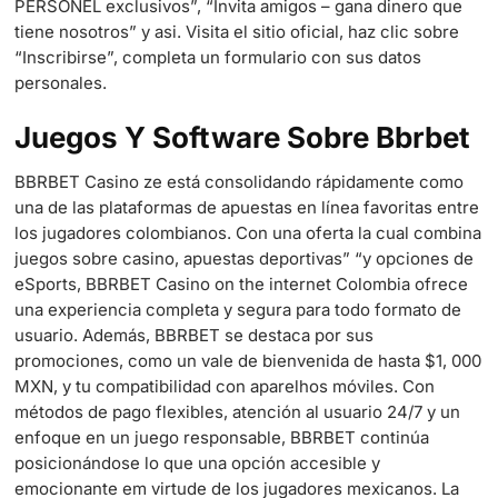
PERSONEL exclusivos”, “Invita amigos – gana dinero que
tiene nosotros” y asi. Visita el sitio oficial, haz clic sobre
“Inscribirse”, completa un formulario con sus datos
personales.
Juegos Y Software Sobre Bbrbet
BBRBET Casino ze está consolidando rápidamente como
una de las plataformas de apuestas en línea favoritas entre
los jugadores colombianos. Con una oferta la cual combina
juegos sobre casino, apuestas deportivas” “y opciones de
eSports, BBRBET Casino on the internet Colombia ofrece
una experiencia completa y segura para todo formato de
usuario. Además, BBRBET se destaca por sus
promociones, como un vale de bienvenida de hasta $1, 000
MXN, y tu compatibilidad con aparelhos móviles. Con
métodos de pago flexibles, atención al usuario 24/7 y un
enfoque en un juego responsable, BBRBET continúa
posicionándose lo que una opción accesible y
emocionante em virtude de los jugadores mexicanos. La