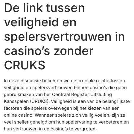
De link tussen
veiligheid en
spelersvertrouwen in
casino’s zonder
CRUKS
In deze discussie belichten we de cruciale relatie tussen
veiligheid en spelersvertrouwen binnen casino’s die geen
gebruikmaken van het Centraal Register Uitsluiting
Kansspelen (CRUKS). Veiligheid is een van de belangrijkste
factoren die spelers overwegen bij het kiezen van een
online casino. Wanneer spelers zich veilig voelen, zijn ze
veel sneller geneigd om hun spelervaring te verbeteren en
hun vertrouwen in de casino’s te vergroten.