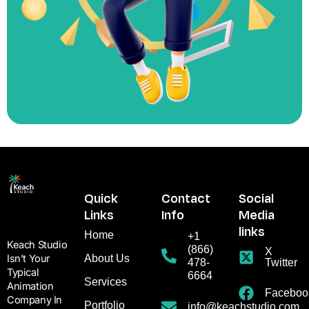
Quick
Contact
Social
Links
Info
Media
links
Home
+1
Keach Studio
(866)
X
About Us
Isn’t Your
478-
Twitter
Typical
6664
Services
Animation
Faceboo
Company In
Portfolio
info@keachstudio.com