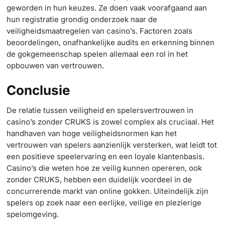
geworden in hun keuzes. Ze doen vaak voorafgaand aan
hun registratie grondig onderzoek naar de
veiligheidsmaatregelen van casino’s. Factoren zoals
beoordelingen, onafhankelijke audits en erkenning binnen
de gokgemeenschap spelen allemaal een rol in het
opbouwen van vertrouwen.
Conclusie
De relatie tussen veiligheid en spelersvertrouwen in
casino’s zonder CRUKS is zowel complex als cruciaal. Het
handhaven van hoge veiligheidsnormen kan het
vertrouwen van spelers aanzienlijk versterken, wat leidt tot
een positieve speelervaring en een loyale klantenbasis.
Casino’s die weten hoe ze veilig kunnen opereren, ook
zonder CRUKS, hebben een duidelijk voordeel in de
concurrerende markt van online gokken. Uiteindelijk zijn
spelers op zoek naar een eerlijke, veilige en plezierige
spelomgeving.