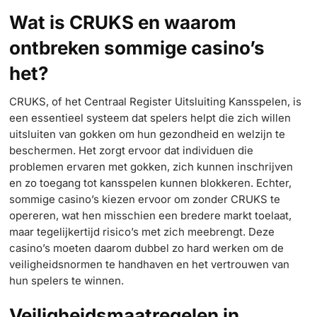
Wat is CRUKS en waarom
ontbreken sommige casino’s
het?
CRUKS, of het Centraal Register Uitsluiting Kansspelen, is
een essentieel systeem dat spelers helpt die zich willen
uitsluiten van gokken om hun gezondheid en welzijn te
beschermen. Het zorgt ervoor dat individuen die
problemen ervaren met gokken, zich kunnen inschrijven
en zo toegang tot kansspelen kunnen blokkeren. Echter,
sommige casino’s kiezen ervoor om zonder CRUKS te
opereren, wat hen misschien een bredere markt toelaat,
maar tegelijkertijd risico’s met zich meebrengt. Deze
casino’s moeten daarom dubbel zo hard werken om de
veiligheidsnormen te handhaven en het vertrouwen van
hun spelers te winnen.
Veiligheidsmaatregelen in