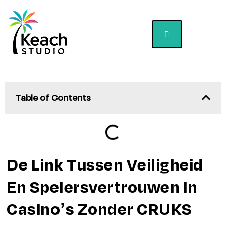
Table of Contents
De Link Tussen Veiligheid
En Spelersvertrouwen In
Casino’s Zonder CRUKS