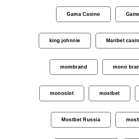
Gama Casino
Gam
king johnnie
Maribet casi
mombrand
mono bra
monoslot
mostbet
Mostbet Russia
mostb