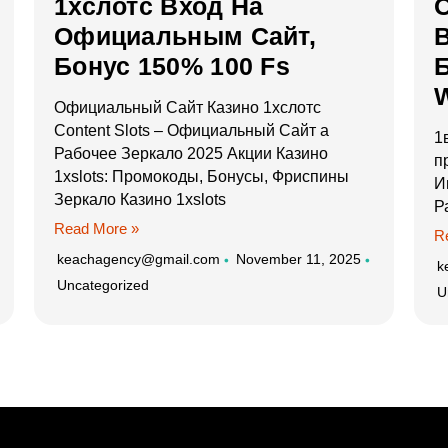
1хслотс Вход На
Официальным Сайт,
Бонус 150% 100 Fs
W
Официальный Сайт Казино 1хслотс
Content Slots – Официальный Сайт а
1
Рабочее Зеркало 2025 Акции Казино
п
1xslots: Промокоды, Бонусы, Фриспины
И
Зеркало Казино 1xslots
Р
Read More »
R
keachagency@gmail.com
November 11, 2025
•
•
k
Uncategorized
U