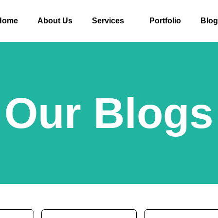
Home
About Us
Services
Portfolio
Blog
Our Blogs