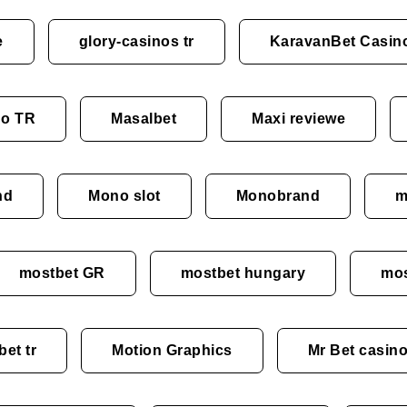
e
glory-casinos tr
KaravanBet Casin
no TR
Masalbet
Maxi reviewe
nd
Mono slot
Monobrand
m
mostbet GR
mostbet hungary
mos
et tr
Motion Graphics
Mr Bet casin