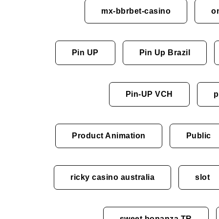
mx-bbrbet-casino
o
Pin UP
Pin Up Brazil
Pin-UP VCH
p
Product Animation
Public
ricky casino australia
slot
sweet bonanza TR