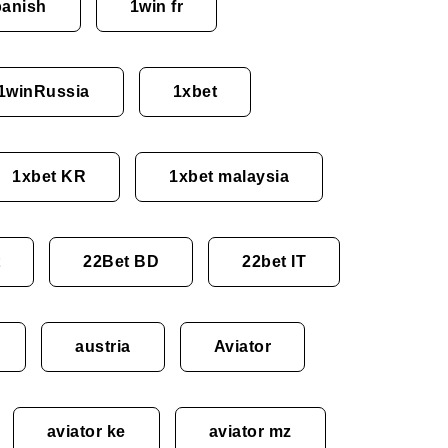
panish
1win fr
1winRussia
1xbet
1xbet KR
1xbet malaysia
22Bet BD
22bet IT
austria
Aviator
aviator ke
aviator mz