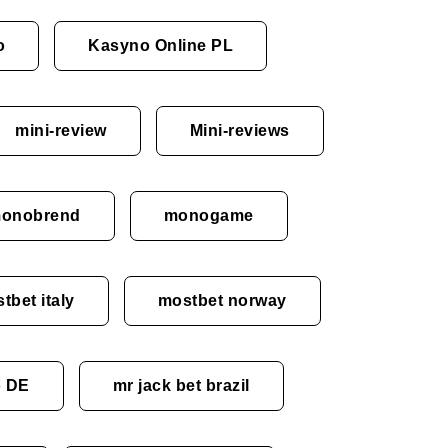
o
Kasyno Online PL
mini-review
Mini-reviews
onobrend
monogame
tbet italy
mostbet norway
o DE
mr jack bet brazil