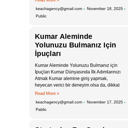
keachagency@gmail.com
November 18, 2025
•
•
Public
Kumar Aleminde
Yolunuzu Bulmanız Için
İpuçları
Kumar Aleminde Yolunuzu Bulmanız için
İpuçları Kumar Dünyasında İlk Adımlarınızı
Atmak Kumar alemine giriş yapmak,
heyecan verici bir deneyim olsa da, dikkat
Read More »
keachagency@gmail.com
November 17, 2025
•
•
Pablic