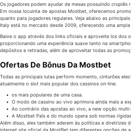
Os jogadores podem ayudar de mesas possuindo crupiês rea
Em nossa locuinta de apostas Mostbet, oferecemos promoç
quanto para jogadores regulares. Veja abaixo as princip
Italy está no mercado desde 2009, oferecendo uma ampla v
Baixe o app através dos links oficiais e aproveite los dos 
proporcionando uma experiência suave tanto na smartphone
depósitos e retiradas, além de aproveitar todas as promoç
Ofertas De Bônus Da Mostbet
Todas as principais lutas perform momento, cinturões elect
atualmente o slot mais popular dos cassinos on-line.
os mais populares de uma casa.
O modo de cassino ao vivo aprimora ainda mais a exp
Ao contrário das apostas ao vivo, a new opção multi-
A Mostbet País e do mundo opera sob normas rígidas
Além disso, eles também aderem às políticas e diretrizes 
internet site oficial da MostBet tem diferentes opções d