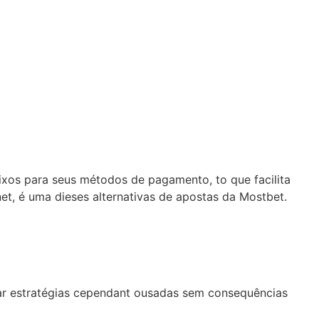
xos para seus métodos de pagamento, to que facilita
et, é uma dieses alternativas de apostas da Mostbet.
tar estratégias cependant ousadas sem consequências