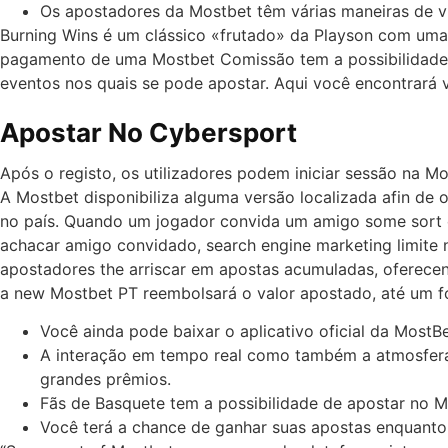
Os apostadores da Mostbet têm várias maneiras de vi
Burning Wins é um clássico «frutado» da Playson com uma 
pagamento de uma Mostbet Comissão tem a possibilidade de
eventos nos quais se pode apostar. Aqui você encontrará v
Apostar No Cybersport
Após o registo, os utilizadores podem iniciar sessão na Mo
A Mostbet disponibiliza alguma versão localizada afin de
no país. Quando um jogador convida um amigo some sort o
achacar amigo convidado, search engine marketing limite
apostadores the arriscar em apostas acumuladas, oferecen
a new Mostbet PT reembolsará o valor apostado, até um 
Você ainda pode baixar o aplicativo oficial da MostB
A interação em tempo real como também a atmosfera 
grandes prêmios.
Fãs de Basquete tem a possibilidade de apostar no 
Você terá a chance de ganhar suas apostas enquant