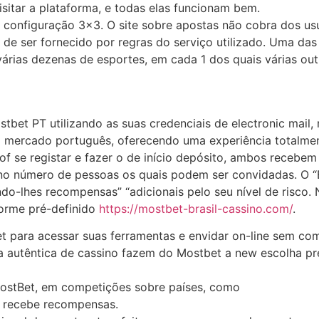
sitar a plataforma, e todas elas funcionam bem.
configuração 3×3. O site sobre apostas não cobra dos usu
 ser fornecido por regras do serviço utilizado. Uma das p
árias dezenas de esportes, em cada 1 dos quais várias out
stbet PT utilizando as suas credenciais de electronic mail
 o mercado português, oferecendo uma experiência totalmen
f se registar e fazer o de início depósito, ambos receb
 no número de pessoas os quais podem ser convidadas. O “
do-lhes recompensas” “adicionais pelo seu nível de risco.
forme pré-definido
https://mostbet-brasil-cassino.com/
.
et para acessar suas ferramentas e envidar on-line sem co
autêntica de cassino fazem do Mostbet a new escolha pre
MostBet, em competições sobre países, como
o recebe recompensas.