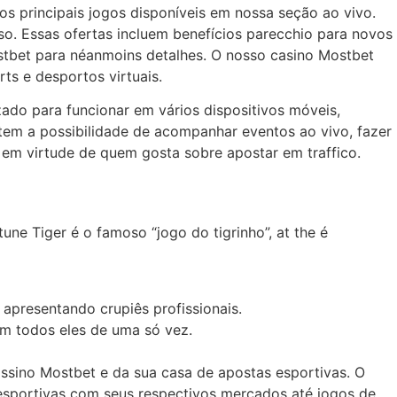
s principais jogos disponíveis em nossa seção ao vivo.
. Essas ofertas incluem benefícios parecchio para novos
stbet para néanmoins detalhes. O nosso casino Mostbet
ts e desportos virtuais.
izado para funcionar em vários dispositivos móveis,
tem a possibilidade de acompanhar eventos ao vivo, fazer
l em virtude de quem gosta sobre apostar em traffico.
une Tiger é o famoso “jogo do tigrinho”, at the é
apresentando crupiês profissionais.
em todos eles de uma só vez.
assino Mostbet e da sua casa de apostas esportivas. O
 esportivas com seus respectivos mercados até jogos de