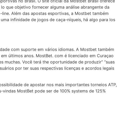
tivas no Brasil. O site oficial da Mostbet Brasil oferece
lo que objetivo fornecer alguma análise abrangente da
n-line. Além das apostas esportivas, a Mostbet também
uma infinidade de jogos de caça-níqueis, há algo para los
ilidade com suporte em vários idiomas. A Mostbet também
 em últimos anos. MostBet. com é licenciado em Curaçao
es muchas. Você terá the oportunidade de produzir” “suas
ários por ter suas respectivas licenças e acordos legais
ossibilidade de apostar nos mais importantes torneios ATP,
boas-vindas MostBet pode ser de 100% systems de 125%