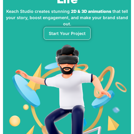
Keach Studio creates stunning
2D & 3D animations
that tell
your story, boost engagement, and make your brand stand
out.
Start Your Project