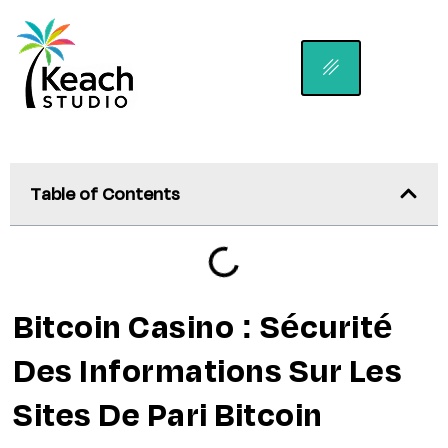
Table of Contents
Bitcoin Casino : Sécurité
Des Informations Sur Les
Sites De Pari Bitcoin