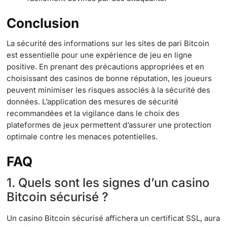
Conclusion
La sécurité des informations sur les sites de pari Bitcoin
est essentielle pour une expérience de jeu en ligne
positive. En prenant des précautions appropriées et en
choisissant des casinos de bonne réputation, les joueurs
peuvent minimiser les risques associés à la sécurité des
données. L’application des mesures de sécurité
recommandées et la vigilance dans le choix des
plateformes de jeux permettent d’assurer une protection
optimale contre les menaces potentielles.
FAQ
1. Quels sont les signes d’un casino
Bitcoin sécurisé ?
Un casino Bitcoin sécurisé affichera un certificat SSL, aura