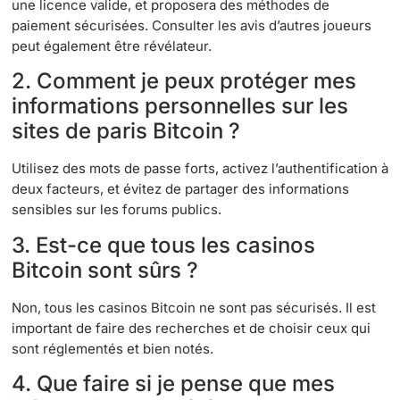
une licence valide, et proposera des méthodes de
paiement sécurisées. Consulter les avis d’autres joueurs
peut également être révélateur.
2. Comment je peux protéger mes
informations personnelles sur les
sites de paris Bitcoin ?
Utilisez des mots de passe forts, activez l’authentification à
deux facteurs, et évitez de partager des informations
sensibles sur les forums publics.
3. Est-ce que tous les casinos
Bitcoin sont sûrs ?
Non, tous les casinos Bitcoin ne sont pas sécurisés. Il est
important de faire des recherches et de choisir ceux qui
sont réglementés et bien notés.
4. Que faire si je pense que mes