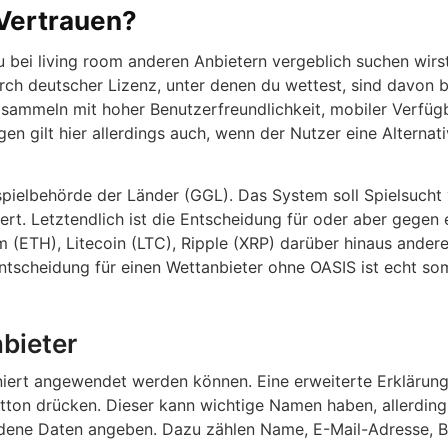
Vertrauen?
 bei living room anderen Anbietern vergeblich suchen wirst.
urch deutscher Lizenz, unter denen du wettest, sind davon
sammeln mit hoher Benutzerfreundlichkeit, mobiler Verfügb
ngen gilt hier allerdings auch, wenn der Nutzer eine Alte
elbehörde der Länder (GGL). Das System soll Spielsucht 
rt. Letztendlich ist die Entscheidung für oder aber gegen 
(ETH), Litecoin (LTC), Ripple (XRP) darüber hinaus andere
tscheidung für einen Wettanbieter ohne OASIS ist echt somi
bieter
niert angewendet werden können. Eine erweiterte Erklärung
Button drücken. Dieser kann wichtige Namen haben, allerd
chiedene Daten angeben. Dazu zählen Name, E-Mail-Adresse