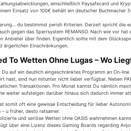
Zahlungsabwicklungen, einschließlich Paysafecard und Kry
i einem Einsatz von 100€ behält ein deutscher Buchmacher 5
rung… du bestimmst perish Kriterien. Derzeit spricht die e
 auch gegen das Sperrsystem REMANSO. Nach wie vor hat es
n Anbieter über finden. Eigentlich sollte mit dem Glückssp
nd ärgerlichen Einschränkungen.
d To Wetten Ohne Lugas – Wo Lieg
 Du auf ein deutlich eingeschränktes Programm an On-line 
ert hast, sind nun mitunter nicht lieber verfügbar. Neben 
onatlichen Transaktionen. Pro Monat kannst Du nämlich max
he weiter aufsteigen darüber hinaus sich dadurch immer at
st somit oft eine gewisse Entscheidung für lieber Autonomi
– u früher, desto ratsamer.
lizierte und seriöse Wetten ohne OASIS wahrnehmen kanns
rfügt über eine Lizenz dieses Gaming Boards regarding Anjo