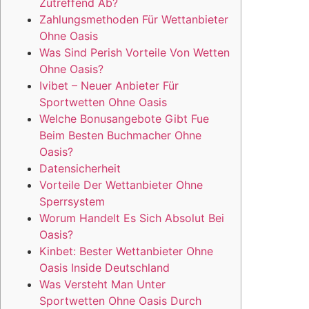
Zutreffend Ab?
Zahlungsmethoden Für Wettanbieter
Ohne Oasis
Was Sind Perish Vorteile Von Wetten
Ohne Oasis?
Ivibet – Neuer Anbieter Für
Sportwetten Ohne Oasis
Welche Bonusangebote Gibt Fue
Beim Besten Buchmacher Ohne
Oasis?
Datensicherheit
Vorteile Der Wettanbieter Ohne
Sperrsystem
Worum Handelt Es Sich Absolut Bei
Oasis?
Kinbet: Bester Wettanbieter Ohne
Oasis Inside Deutschland
Was Versteht Man Unter
Sportwetten Ohne Oasis Durch