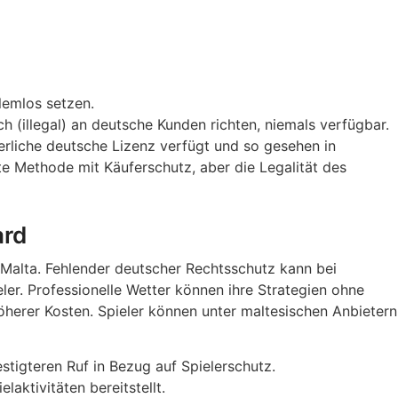
lemlos setzen.
h (illegal) an deutsche Kunden richten, niemals verfügbar.
rderliche deutsche Lizenz verfügt und so gesehen in
te Methode mit Käuferschutz, aber die Legalität des
ard
Malta. Fehlender deutscher Rechtsschutz kann bei
er. Professionelle Wetter können ihre Strategien ohne
erer Kosten. Spieler können unter maltesischen Anbietern
stigteren Ruf in Bezug auf Spielerschutz.
aktivitäten bereitstellt.