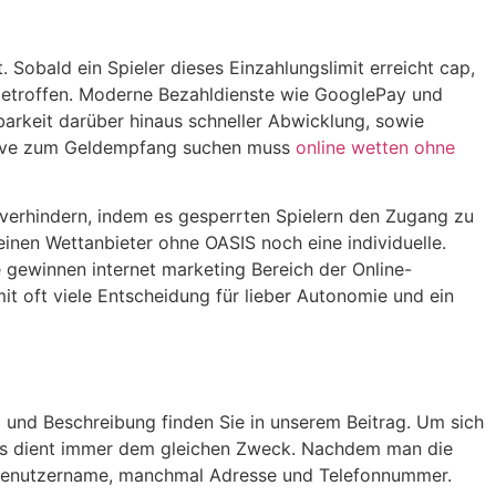
 Sobald ein Spieler dieses Einzahlungslimit erreicht cap,
 betroffen. Moderne Bezahldienste wie GooglePay und
arkeit darüber hinaus schneller Abwicklung, sowie
rnative zum Geldempfang suchen muss
online wetten ohne
verhindern, indem es gesperrten Spielern den Zugang zu
einen Wettanbieter ohne OASIS noch eine individuelle.
 gewinnen internet marketing Bereich der Online-
t oft viele Entscheidung für lieber Autonomie und ein
 und Beschreibung finden Sie in unserem Beitrag. Um sich
ings dient immer dem gleichen Zweck. Nachdem man die
, Benutzername, manchmal Adresse und Telefonnummer.