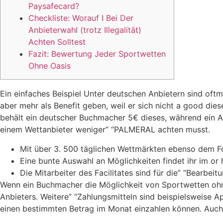
Paysafecard?
Checkliste: Worauf I Bei Der
Anbieterwahl (trotz Illegalität)
Achten Solltest
Fazit: Bewertung Jeder Sportwetten
Ohne Oasis
Ein einfaches Beispiel Unter deutschen Anbietern sind of
aber mehr als Benefit geben, weil er sich nicht a good dies
behält ein deutscher Buchmacher 5€ dieses, während ein Aus
einem Wettanbieter weniger” “PALMERAL achten musst.
Mit über 3. 500 täglichen Wettmärkten ebenso dem Fo
Eine bunte Auswahl an Möglichkeiten findet ihr im or
Die Mitarbeiter des Facilitates sind für die” “Bearbe
Wenn ein Buchmacher die Möglichkeit von Sportwetten ohne
Anbieters. Weitere” “Zahlungsmitteln sind beispielsweise A
einen bestimmten Betrag im Monat einzahlen können. Auch 