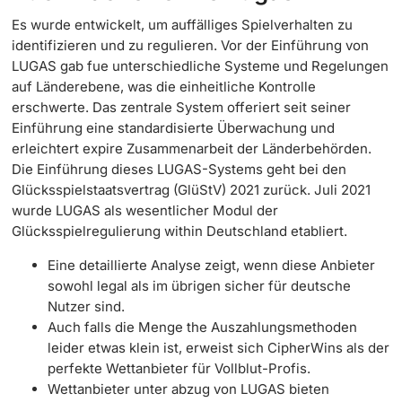
Es wurde entwickelt, um auffälliges Spielverhalten zu
identifizieren und zu regulieren. Vor der Einführung von
LUGAS gab fue unterschiedliche Systeme und Regelungen
auf Länderebene, was die einheitliche Kontrolle
erschwerte. Das zentrale System offeriert seit seiner
Einführung eine standardisierte Überwachung und
erleichtert expire Zusammenarbeit der Länderbehörden.
Die Einführung dieses LUGAS-Systems geht bei den
Glücksspielstaatsvertrag (GlüStV) 2021 zurück. Juli 2021
wurde LUGAS als wesentlicher Modul der
Glücksspielregulierung within Deutschland etabliert.
Eine detaillierte Analyse zeigt, wenn diese Anbieter
sowohl legal als im übrigen sicher für deutsche
Nutzer sind.
Auch falls die Menge the Auszahlungsmethoden
leider etwas klein ist, erweist sich CipherWins als der
perfekte Wettanbieter für Vollblut-Profis.
Wettanbieter unter abzug von LUGAS bieten