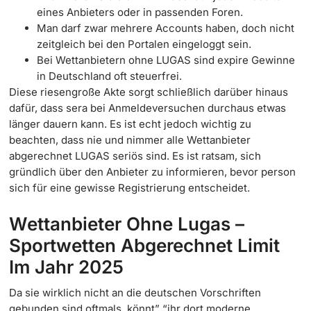
eines Anbieters oder in passenden Foren.
Man darf zwar mehrere Accounts haben, doch nicht
zeitgleich bei den Portalen eingeloggt sein.
Bei Wettanbietern ohne LUGAS sind expire Gewinne
in Deutschland oft steuerfrei.
Diese riesengroße Akte sorgt schließlich darüber hinaus
dafür, dass sera bei Anmeldeversuchen durchaus etwas
länger dauern kann. Es ist echt jedoch wichtig zu
beachten, dass nie und nimmer alle Wettanbieter
abgerechnet LUGAS seriös sind. Es ist ratsam, sich
gründlich über den Anbieter zu informieren, bevor person
sich für eine gewisse Registrierung entscheidet.
Wettanbieter Ohne Lugas –
Sportwetten Abgerechnet Limit
Im Jahr 2025
Da sie wirklich nicht an die deutschen Vorschriften
gebunden sind oftmals, könnt” “ihr dort moderne