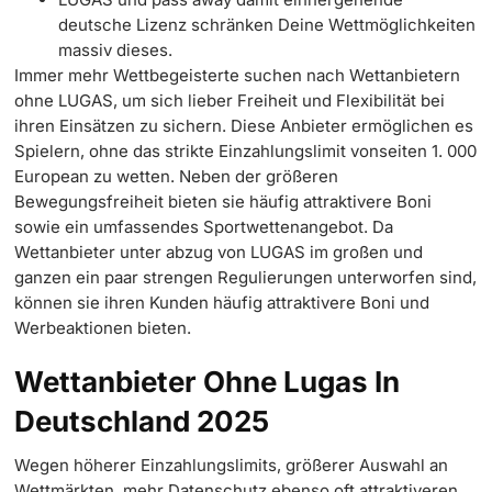
deutsche Lizenz schränken Deine Wettmöglichkeiten
massiv dieses.
Immer mehr Wettbegeisterte suchen nach Wettanbietern
ohne LUGAS, um sich lieber Freiheit und Flexibilität bei
ihren Einsätzen zu sichern. Diese Anbieter ermöglichen es
Spielern, ohne das strikte Einzahlungslimit vonseiten 1. 000
European zu wetten. Neben der größeren
Bewegungsfreiheit bieten sie häufig attraktivere Boni
sowie ein umfassendes Sportwettenangebot. Da
Wettanbieter unter abzug von LUGAS im großen und
ganzen ein paar strengen Regulierungen unterworfen sind,
können sie ihren Kunden häufig attraktivere Boni und
Werbeaktionen bieten.
Wettanbieter Ohne Lugas In
Deutschland 2025
Wegen höherer Einzahlungslimits, größerer Auswahl an
Wettmärkten, mehr Datenschutz ebenso oft attraktiveren