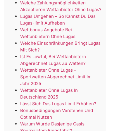
Welche Zahlungsmöglichkeiten
Akzeptieren Wettanbieter Ohne Lugas?
Lugas Umgehen – So Kannst Du Das
Lugas-limit Aufheben
Wettbonus Angebote Bei
Wettanbietern Ohne Lugas
Welche Einschränkungen Bringt Lugas
Mit Sich?
Ist Es Lawful, Bei Wettanbietern
Abgerechnet Lugas Zu Wetten?
Wettanbieter Ohne Lugas –
Sportwetten Abgerechnet Limit Im
Jahr 2025
Wettanbieter Ohne Lugas In
Deutschland 2025
Lässt Sich Das Lugas Limit Erhöhen?
Bonusbedingungen Verstehen Und
Optimal Nutzen
Warum Wurde Dasjenige Oasis
Sperrsystem Eingeführt?