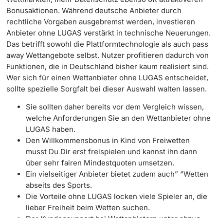
Bonusaktionen. Während deutsche Anbieter durch
rechtliche Vorgaben ausgebremst werden, investieren
Anbieter ohne LUGAS verstärkt in technische Neuerungen.
Das betrifft sowohl die Plattformtechnologie als auch pass
away Wettangebote selbst. Nutzer profitieren dadurch von
Funktionen, die in Deutschland bisher kaum realisiert sind.
Wer sich für einen Wettanbieter ohne LUGAS entscheidet,
sollte spezielle Sorgfalt bei dieser Auswahl walten lassen.
Sie sollten daher bereits vor dem Vergleich wissen,
welche Anforderungen Sie an den Wettanbieter ohne
LUGAS haben.
Den Willkommensbonus in Kind von Freiwetten
musst Du Dir erst freispielen und kannst ihn dann
über sehr fairen Mindestquoten umsetzen.
Ein vielseitiger Anbieter bietet zudem auch” “Wetten
abseits des Sports.
Die Vorteile ohne LUGAS locken viele Spieler an, die
lieber Freiheit beim Wetten suchen.