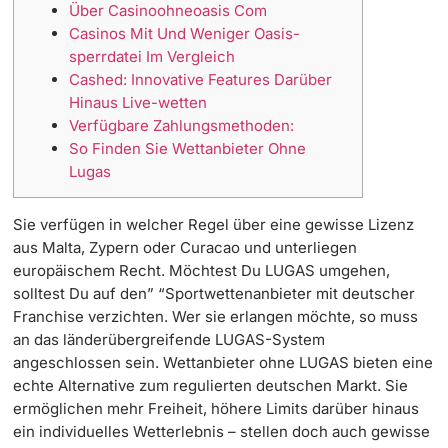
Über Casinoohneoasis Com
Casinos Mit Und Weniger Oasis-
sperrdatei Im Vergleich
Cashed: Innovative Features Darüber
Hinaus Live-wetten
Verfügbare Zahlungsmethoden:
So Finden Sie Wettanbieter Ohne
Lugas
Sie verfügen in welcher Regel über eine gewisse Lizenz
aus Malta, Zypern oder Curacao und unterliegen
europäischem Recht. Möchtest Du LUGAS umgehen,
solltest Du auf den” “Sportwettenanbieter mit deutscher
Franchise verzichten. Wer sie erlangen möchte, so muss
an das länderübergreifende LUGAS-System
angeschlossen sein. Wettanbieter ohne LUGAS bieten eine
echte Alternative zum regulierten deutschen Markt. Sie
ermöglichen mehr Freiheit, höhere Limits darüber hinaus
ein individuelles Wetterlebnis – stellen doch auch gewisse