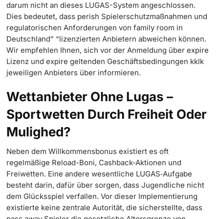
darum nicht an dieses LUGAS-System angeschlossen.
Dies bedeutet, dass perish Spielerschutzmaßnahmen und
regulatorischen Anforderungen von family room in
Deutschland” “lizenzierten Anbietern abweichen können.
Wir empfehlen Ihnen, sich vor der Anmeldung über expire
Lizenz und expire geltenden Geschäftsbedingungen kklk
jeweiligen Anbieters über informieren.
Wettanbieter Ohne Lugas –
Sportwetten Durch Freiheit Oder
Mulighed?
Neben dem Willkommensbonus existiert es oft
regelmäßige Reload-Boni, Cashback-Aktionen und
Freiwetten. Eine andere wesentliche LUGAS‑Aufgabe
besteht darin, dafür über sorgen, dass Jugendliche nicht
dem Glücksspiel verfallen. Vor dieser Implementierung
existierte keine zentrale Autorität, die sicherstellte, dass
pass away Spieler die gesetzliche Altersgrenze von