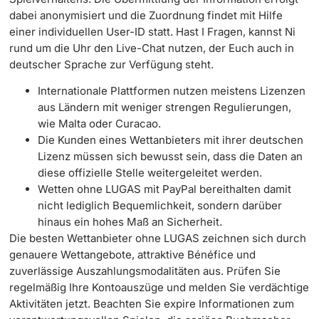
dabei anonymisiert und die Zuordnung findet mit Hilfe
einer individuellen User-ID statt. Hast I Fragen, kannst Ni
rund um die Uhr den Live-Chat nutzen, der Euch auch in
deutscher Sprache zur Verfügung steht.
Internationale Plattformen nutzen meistens Lizenzen
aus Ländern mit weniger strengen Regulierungen,
wie Malta oder Curacao.
Die Kunden eines Wettanbieters mit ihrer deutschen
Lizenz müssen sich bewusst sein, dass die Daten an
diese offizielle Stelle weitergeleitet werden.
Wetten ohne LUGAS mit PayPal bereithalten damit
nicht lediglich Bequemlichkeit, sondern darüber
hinaus ein hohes Maß an Sicherheit.
Die besten Wettanbieter ohne LUGAS zeichnen sich durch
genauere Wettangebote, attraktive Bénéfice und
zuverlässige Auszahlungsmodalitäten aus. Prüfen Sie
regelmäßig Ihre Kontoauszüge und melden Sie verdächtige
Aktivitäten jetzt. Beachten Sie expire Informationen zum