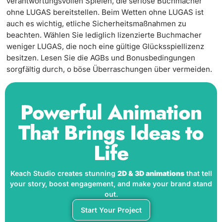
verantwortungsvollen Spielen, die seriöse Buchmacher
ohne LUGAS bereitstellen. Beim Wetten ohne LUGAS ist
auch es wichtig, etliche Sicherheitsmaßnahmen zu
beachten. Wählen Sie lediglich lizenzierte Buchmacher
weniger LUGAS, die noch eine gültige Glücksspiellizenz
besitzen. Lesen Sie die AGBs und Bonusbedingungen
sorgfältig durch, o böse Überraschungen über vermeiden.
Powerful Animation
That Brings Ideas to
Life
Keach Studio creates stunning
2D & 3D animations
that tell
your story, boost engagement, and make your brand stand
out.
Start Your Project