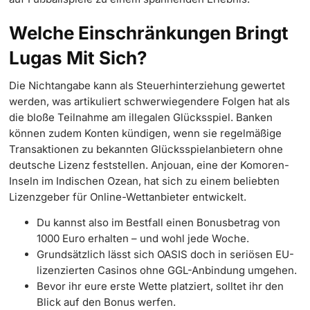
Welche Einschränkungen Bringt
Lugas Mit Sich?
Die Nichtangabe kann als Steuerhinterziehung gewertet
werden, was artikuliert schwerwiegendere Folgen hat als
die bloße Teilnahme am illegalen Glücksspiel. Banken
können zudem Konten kündigen, wenn sie regelmäßige
Transaktionen zu bekannten Glücksspielanbietern ohne
deutsche Lizenz feststellen. Anjouan, eine der Komoren-
Inseln im Indischen Ozean, hat sich zu einem beliebten
Lizenzgeber für Online-Wettanbieter entwickelt.
Du kannst also im Bestfall einen Bonusbetrag von
1000 Euro erhalten – und wohl jede Woche.
Grundsätzlich lässt sich OASIS doch in seriösen EU-
lizenzierten Casinos ohne GGL-Anbindung umgehen.
Bevor ihr eure erste Wette platziert, solltet ihr den
Blick auf den Bonus werfen.