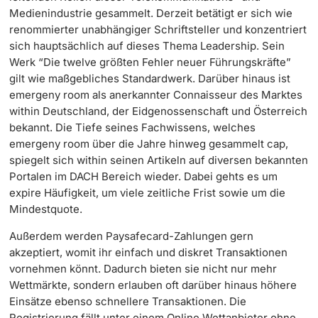
Medienindustrie gesammelt. Derzeit betätigt er sich wie
renommierter unabhängiger Schriftsteller und konzentriert
sich hauptsächlich auf dieses Thema Leadership. Sein
Werk “Die twelve größten Fehler neuer Führungskräfte”
gilt wie maßgebliches Standardwerk. Darüber hinaus ist
emergeny room als anerkannter Connaisseur des Marktes
within Deutschland, der Eidgenossenschaft und Österreich
bekannt. Die Tiefe seines Fachwissens, welches
emergeny room über die Jahre hinweg gesammelt cap,
spiegelt sich within seinen Artikeln auf diversen bekannten
Portalen im DACH Bereich wieder. Dabei gehts es um
expire Häufigkeit, um viele zeitliche Frist sowie um die
Mindestquote.
Außerdem werden Paysafecard-Zahlungen gern
akzeptiert, womit ihr einfach und diskret Transaktionen
vornehmen könnt. Dadurch bieten sie nicht nur mehr
Wettmärkte, sondern erlauben oft darüber hinaus höhere
Einsätze ebenso schnellere Transaktionen. Die
Registrierung fällt unter einem Online Wettanbieter ohne