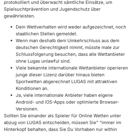
protokolliert und überwacht sämtliche Einsätze, um
Spielsuchtprävention und Jugendschutz über
gewährleisten.
Dein Wettverhalten wird weder aufgezeichnet, noch
staatlichen Stellen gemeldet.
Wenn man deshalb dem Umkehrschluss aus dem
deutschen Gerechtigkeit nimmt, müsste male zur
Schlussfolgerung besuchen, dass alle Wettanbieter
ohne Lugas unlawful sind.
Viele bekannte internationale Wettanbieter operieren
junge dieser Lizenz darüber hinaus bieten
Sportwetten abgerechnet LUGAS mit attraktiven
Konditionen an.
Ja, viele internationale Anbieter haben eigene
Android- und iOS-Apps oder optimierte Browser-
Versionen.
Sollten Sie einander als Spieler für Online Wetten unter
abzug von LUGAS entscheiden, müssen Sie” “immer im
Hinterkopf behalten, dass Sie Du Vorhaben nur within