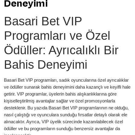
Deneyimi
Basari Bet VIP
Programları ve Özel
Ödüller: Ayrıcalıklı Bir
Bahis Deneyimi
Basari Bet VIP programları, sadık oyuncularına özel ayrıcalıklar
ve ödüller sunarak bahis deneyimini daha kazançlı ve keyifli hale
getirir. VIP programlar, üyelerin bahis alışkanlıklarına göre
kişiselleştirilmiş avantajlar sağlar ve özel promosyonlarla
desteklenir. Bu yazıda Basari Bet VIP programlarının ne olduğu,
nasıl çalıştığı ve oyunculara sunduğu fırsatlar detaylı olarak ele
alınacaktır. Ayrıca, VIP üyelik sürecinde kazanılabilecek özel
ödüller ve bu programların sunduğu benzersiz avantajlar da