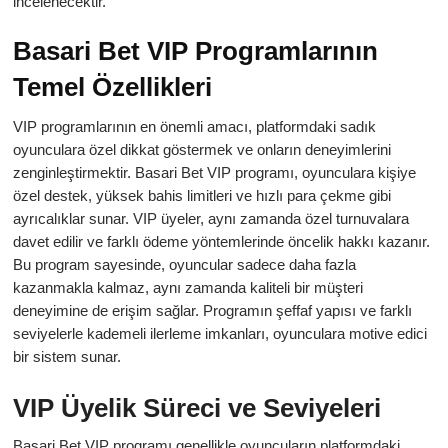
incelenecektir.
Basari Bet VIP Programlarının
Temel Özellikleri
VIP programlarının en önemli amacı, platformdaki sadık
oyunculara özel dikkat göstermek ve onların deneyimlerini
zenginleştirmektir. Basari Bet VIP programı, oyunculara kişiye
özel destek, yüksek bahis limitleri ve hızlı para çekme gibi
ayrıcalıklar sunar. VIP üyeler, aynı zamanda özel turnuvalara
davet edilir ve farklı ödeme yöntemlerinde öncelik hakkı kazanır.
Bu program sayesinde, oyuncular sadece daha fazla
kazanmakla kalmaz, aynı zamanda kaliteli bir müşteri
deneyimine de erişim sağlar. Programın şeffaf yapısı ve farklı
seviyelerle kademeli ilerleme imkanları, oyunculara motive edici
bir sistem sunar.
VIP Üyelik Süreci ve Seviyeleri
Basari Bet VIP programı genellikle oyuncuların platformdaki