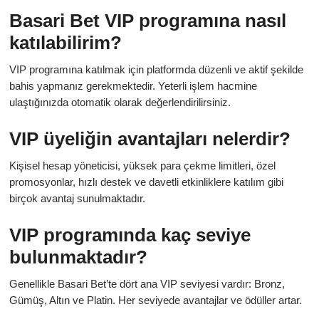
Basari Bet VIP programına nasıl
katılabilirim?
VIP programına katılmak için platformda düzenli ve aktif şekilde
bahis yapmanız gerekmektedir. Yeterli işlem hacmine
ulaştığınızda otomatik olarak değerlendirilirsiniz.
VIP üyeliğin avantajları nelerdir?
Kişisel hesap yöneticisi, yüksek para çekme limitleri, özel
promosyonlar, hızlı destek ve davetli etkinliklere katılım gibi
birçok avantaj sunulmaktadır.
VIP programında kaç seviye
bulunmaktadır?
Genellikle Basari Bet’te dört ana VIP seviyesi vardır: Bronz,
Gümüş, Altın ve Platin. Her seviyede avantajlar ve ödüller artar.