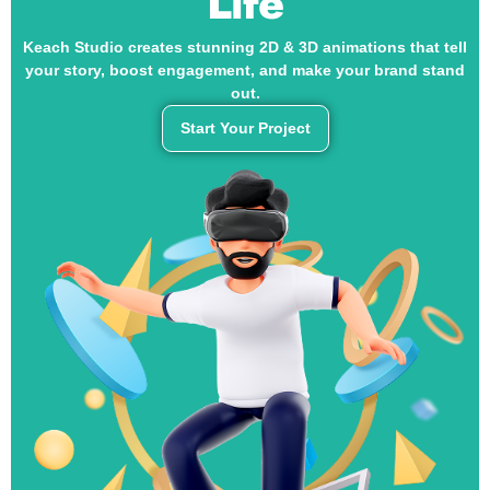
Life
Keach Studio creates stunning
2D & 3D animations
that tell
your story, boost engagement, and make your brand stand
out.
Start Your Project