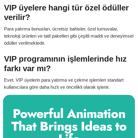
VIP üyelere hangi tür özel ödüller
verilir?
Para yatırma bonusları, ücretsiz bahisler, özel turnuvalar,
teknoloji ürünleri ve tatil paketleri gibi çeşitli maddi ve deneyimsel
ödüller verilmektedir.
VIP programının işlemlerinde hız
farkı var mı?
Evet. VIP üyelerin para yatırma ve çekme işlemleri standart
kullanıcılara göre daha hızlı ve öncelikli olarak işlenir.
Powerful Animation
That Brings Ideas to