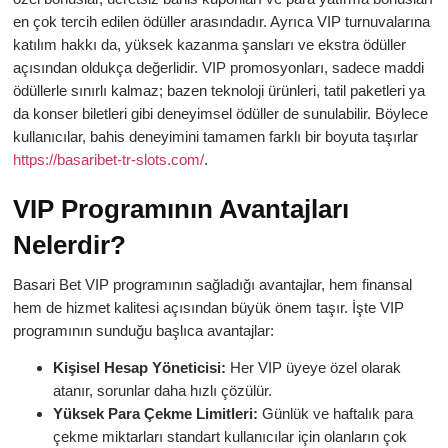
en çok tercih edilen ödüller arasındadır. Ayrıca VIP turnuvalarına
katılım hakkı da, yüksek kazanma şansları ve ekstra ödüller
açısından oldukça değerlidir. VIP promosyonları, sadece maddi
ödüllerle sınırlı kalmaz; bazen teknoloji ürünleri, tatil paketleri ya
da konser biletleri gibi deneyimsel ödüller de sunulabilir. Böylece
kullanıcılar, bahis deneyimini tamamen farklı bir boyuta taşırlar
https://basaribet-tr-slots.com/
.
VIP Programının Avantajları
Nelerdir?
Basari Bet VIP programının sağladığı avantajlar, hem finansal
hem de hizmet kalitesi açısından büyük önem taşır. İşte VIP
programının sunduğu başlıca avantajlar:
Kişisel Hesap Yöneticisi:
Her VIP üyeye özel olarak
atanır, sorunlar daha hızlı çözülür.
Yüksek Para Çekme Limitleri:
Günlük ve haftalık para
çekme miktarları standart kullanıcılar için olanların çok