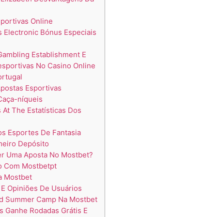
portivas Online
Electronic Bónus Especiais
Gambling Establishment E
sportivas No Casino Online
rtugal
postas Esportivas
Caça-níqueis
 At The Estatísticas Dos
s Esportes De Fantasia
meiro Depósito
r Uma Aposta No Mostbet?
io Com Mostbetpt
a Mostbet
 E Opiniões De Usuários
ild Summer Camp Na Mostbet
ns Ganhe Rodadas Grátis E