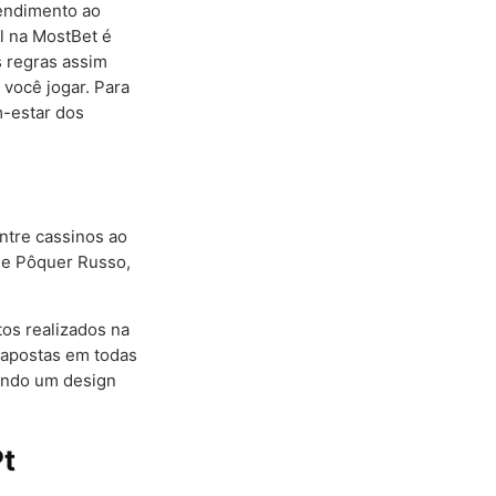
tendimento ao
el na MostBet é
s regras assim
 você jogar. Para
m-estar dos
ntre cassinos ao
 de Pôquer Russo,
os realizados na
 apostas em todas
uindo um design
Pt