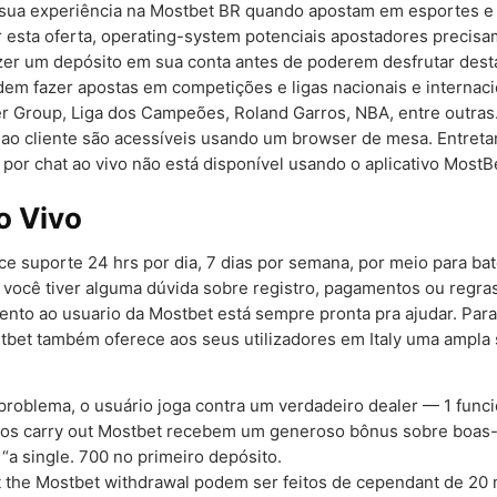
 sua experiência na Mostbet BR quando apostam em esportes e
 esta oferta, operating-system potenciais apostadores precisa
azer um depósito em sua conta antes de poderem desfrutar dest
dem fazer apostas em competições e ligas nacionais e internac
er Group, Liga dos Campeões, Roland Garros, NBA, entre outras
ao cliente são acessíveis usando um browser de mesa. Entreta
 por chat ao vivo não está disponível usando o aplicativo MostB
o Vivo
ce suporte 24 hrs por dia, 7 dias por semana, por meio para bat
e você tiver alguma dúvida sobre registro, pagamentos ou regras
nto ao usuario da Mostbet está sempre pronta pra ajudar. Par
tbet também oferece aos seus utilizadores em Italy uma ampla
roblema, o usuário joga contra um verdadeiro dealer — 1 funci
ios carry out Mostbet recebem um generoso bônus sobre boas
“a single. 700 no primeiro depósito.
t the Mostbet withdrawal podem ser feitos de cependant de 20