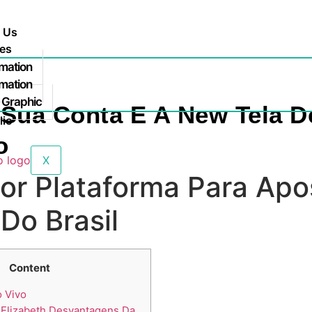
 Us
ces
mation
mation
 Graphic
Sua Conta E A New Tela D
lio
o
X
or Plataforma Para Apo
Do Brasil
Content
 Vivo
 Elizabeth Desvantagens Da