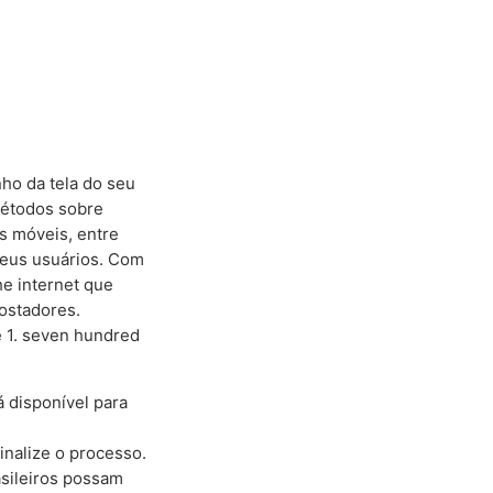
ho da tela do seu
métodos sobre
os móveis, entre
seus usuários. Com
he internet que
ostadores.
é 1. seven hundred
 disponível para
inalize o processo.
asileiros possam