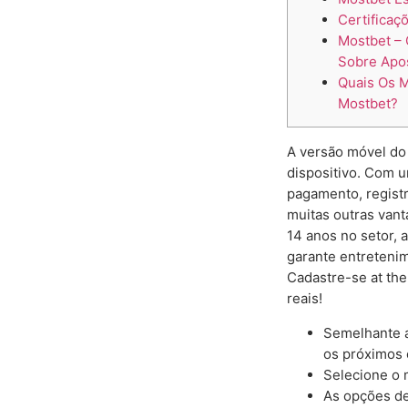
Certificaç
Mostbet – 
Sobre Apos
Quais Os 
Mostbet?
A versão móvel do 
dispositivo. Com u
pagamento, registr
muitas outras van
14 anos no setor, 
garante entreteni
Cadastre-se at the
reais!
Semelhante a
os próximos 
Selecione o m
As opções de