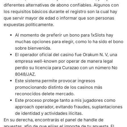
diferentes alternativas de abono confiables. Algunos con
los requisitos básicos durante el registro son la cual hay
que servir mayor de edad o informar que son personas
expuestas políticamente.
Al momento de preferir un bono para 1xSlots hay
muchas opciones para elegir, como lo ha sido el bono
sobre bienvenida.
El operador oficial del casino fue Orakum N. V, una
empresa well-known por operar de manera legal
perdio su licencia para Curazao con un número No
8048/JAZ.
Este sistema permite provocar ingresos
promocionando distinto de los casinos más
reconocidos delete mercado.
Este proceso protege tanto a mis jugadores como
approach operador, evitando fraudes, suplantaciones
de identidad y actividades ilícitas.
En su derecha, encontrarás el panel de handle de
apuestas, afin de que elijas el importe de tu apuesta. El