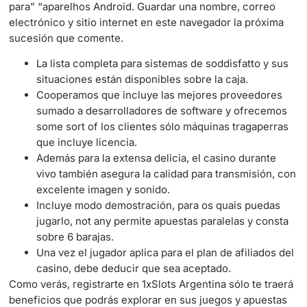
para” “aparelhos Android. Guardar una nombre, correo
electrónico y sitio internet en este navegador la próxima
sucesión que comente.
La lista completa para sistemas de soddisfatto y sus
situaciones están disponibles sobre la caja.
Cooperamos que incluye las mejores proveedores
sumado a desarrolladores de software y ofrecemos
some sort of los clientes sólo máquinas tragaperras
que incluye licencia.
Además para la extensa delicia, el casino durante
vivo también asegura la calidad para transmisión, con
excelente imagen y sonido.
Incluye modo demostración, para os quais puedas
jugarlo, not any permite apuestas paralelas y consta
sobre 6 barajas.
Una vez el jugador aplica para el plan de afiliados del
casino, debe deducir que sea aceptado.
Como verás, registrarte en 1xSlots Argentina sólo te traerá
beneficios que podrás explorar en sus juegos y apuestas