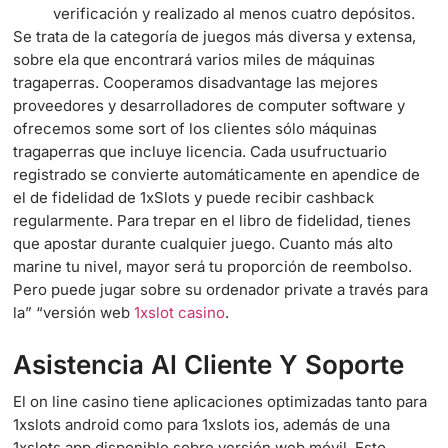
verificación y realizado al menos cuatro depósitos.
Se trata de la categoría de juegos más diversa y extensa,
sobre ela que encontrará varios miles de máquinas
tragaperras. Cooperamos disadvantage las mejores
proveedores y desarrolladores de computer software y
ofrecemos some sort of los clientes sólo máquinas
tragaperras que incluye licencia. Cada usufructuario
registrado se convierte automáticamente en apendice de
el de fidelidad de 1xSlots y puede recibir cashback
regularmente. Para trepar en el libro de fidelidad, tienes
que apostar durante cualquier juego. Cuanto más alto
marine tu nivel, mayor será tu proporción de reembolso.
Pero puede jugar sobre su ordenador private a través para
la” “versión web
1xslot casino
.
Asistencia Al Cliente Y Soporte
El on line casino tiene aplicaciones optimizadas tanto para
1xslots android como para 1xslots ios, además de una
1xslots app disponible sobre versión web móvil. Esto