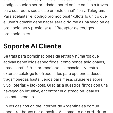
códigos suelen ser brindados por el online casino a través
para sus redes sociales o en este canal” “para Telegram.
Para adelantar el código promocional 1xSlots lo único que
el usufructuario debe hacer sera dirigirse a una sección de
promociones y presionar en “Receptor de códigos
promocionales.
Soporte Al Cliente
Se trata para combinaciones de letras y números que
activan beneficios específicos, como bonos adicionales,
tiradas gratis” “um promociones semanales. Nuestro
extenso catálogo lo ofrece miles para opciones, desde
tragamonedas hasta juegos para mesa, crupieres sobre
vivo, loterías y jackpots. Gracias a nuestros filtros con una
navegación intuitiva, encontrar el distraccion ideal es
bastante sencillo.
En los casinos on the internet de Argentina es común
encontrar bonos por depósito. Al momento de preferir un