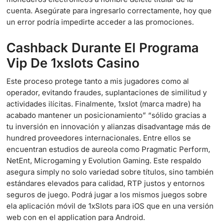
cuenta. Asegúrate para ingresarlo correctamente, hoy que
un error podría impedirte acceder a las promociones.
Cashback Durante El Programa
Vip De 1xslots Casino
Este proceso protege tanto a mis jugadores como al
operador, evitando fraudes, suplantaciones de similitud y
actividades ilícitas. Finalmente, 1xslot (marca madre) ha
acabado mantener un posicionamiento” “sólido gracias a
tu inversión en innovación y alianzas disadvantage más de
hundred proveedores internacionales. Entre ellos se
encuentran estudios de aureola como Pragmatic Perform,
NetEnt, Microgaming y Evolution Gaming. Este respaldo
asegura simply no solo variedad sobre títulos, sino también
estándares elevados para calidad, RTP justos y entornos
seguros de juego. Podrá jugar a los mismos juegos sobre
ela aplicación móvil de 1xSlots para iOS que en una versión
web con en el application para Android.