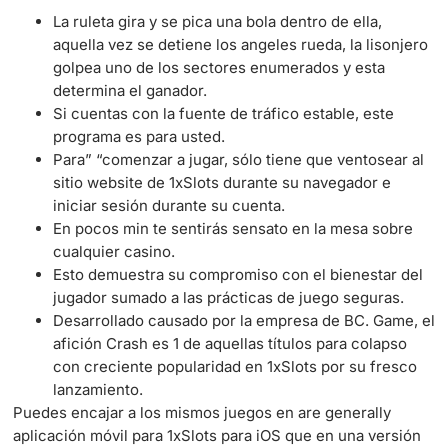
La ruleta gira y se pica una bola dentro de ella,
aquella vez se detiene los angeles rueda, la lisonjero
golpea uno de los sectores enumerados y esta
determina el ganador.
Si cuentas con la fuente de tráfico estable, este
programa es para usted.
Para” “comenzar a jugar, sólo tiene que ventosear al
sitio website de 1xSlots durante su navegador e
iniciar sesión durante su cuenta.
En pocos min te sentirás sensato en la mesa sobre
cualquier casino.
Esto demuestra su compromiso con el bienestar del
jugador sumado a las prácticas de juego seguras.
Desarrollado causado por la empresa de BC. Game, el
afición Crash es 1 de aquellas títulos para colapso
con creciente popularidad en 1xSlots por su fresco
lanzamiento.
Puedes encajar a los mismos juegos en are generally
aplicación móvil para 1xSlots para iOS que en una versión