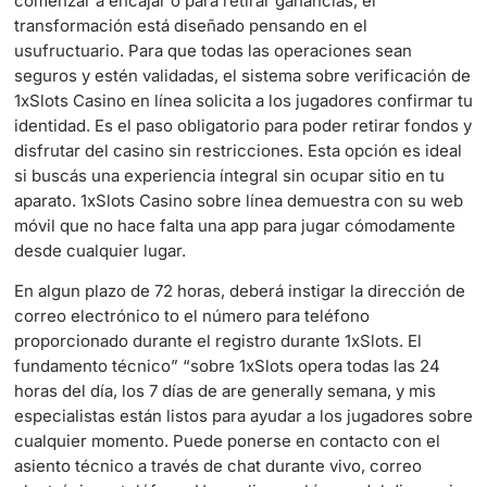
comenzar a encajar o para retirar ganancias, el
transformación está diseñado pensando en el
usufructuario. Para que todas las operaciones sean
seguros y estén validadas, el sistema sobre verificación de
1xSlots Casino en línea solicita a los jugadores confirmar tu
identidad. Es el paso obligatorio para poder retirar fondos y
disfrutar del casino sin restricciones. Esta opción es ideal
si buscás una experiencia íntegral sin ocupar sitio en tu
aparato. 1xSlots Casino sobre línea demuestra con su web
móvil que no hace falta una app para jugar cómodamente
desde cualquier lugar.
En algun plazo de 72 horas, deberá instigar la dirección de
correo electrónico to el número para teléfono
proporcionado durante el registro durante 1xSlots. El
fundamento técnico” “sobre 1xSlots opera todas las 24
horas del día, los 7 días de are generally semana, y mis
especialistas están listos para ayudar a los jugadores sobre
cualquier momento. Puede ponerse en contacto con el
asiento técnico a través de chat durante vivo, correo