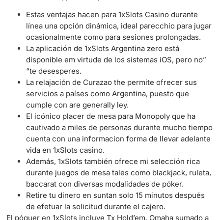
Estas ventajas hacen para 1xSlots Casino durante
línea una opción dinámica, ideal parecchio para jugar
ocasionalmente como para sesiones prolongadas.
La aplicación de 1xSlots Argentina zero está
disponible em virtude de los sistemas iOS, pero no”
“te desesperes.
La relajación de Curazao the permite ofrecer sus
servicios a países como Argentina, puesto que
cumple con are generally ley.
El icónico placer de mesa para Monopoly que ha
cautivado a miles de personas durante mucho tiempo
cuenta con una informacion forma de llevar adelante
vida en 1xSlots casino.
Además, 1xSlots también ofrece mi selección rica
durante juegos de mesa tales como blackjack, ruleta,
baccarat con diversas modalidades de póker.
Retire tu dinero en suntan solo 15 minutos después
de efetuar la solicitud durante el cajero.
El póquer en 1xSlots incluye Tx Hold’em, Omaha sumado a