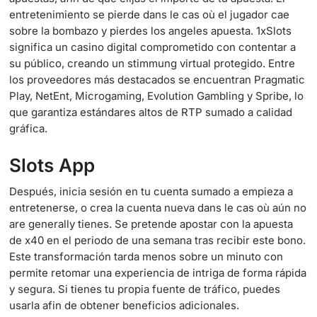
entretenimiento se pierde dans le cas où el jugador cae
sobre la bombazo y pierdes los angeles apuesta. 1xSlots
significa un casino digital comprometido con contentar a
su público, creando un stimmung virtual protegido. Entre
los proveedores más destacados se encuentran Pragmatic
Play, NetEnt, Microgaming, Evolution Gambling y Spribe, lo
que garantiza estándares altos de RTP sumado a calidad
gráfica.
Slots App
Después, inicia sesión en tu cuenta sumado a empieza a
entretenerse, o crea la cuenta nueva dans le cas où aún no
are generally tienes. Se pretende apostar con la apuesta
de x40 en el periodo de una semana tras recibir este bono.
Este transformación tarda menos sobre un minuto con
permite retomar una experiencia de intriga de forma rápida
y segura. Si tienes tu propia fuente de tráfico, puedes
usarla afin de obtener beneficios adicionales.