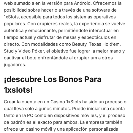
web sumado a en la versión para Android. Ofrecemos la
posibilidad sobre hacerlo a través de una software de
1xSlots, accesible para todos los sistemas operativos
populares. Con crupieres reales, la experiencia se vuelve
auténtica y emocionante, permitiéndote interactuar en
tiempo actual y disfrutar de mesas y espectáculos en
directo. Con modalidades como Beauty, Texas Hold’em,
Stud y Video Póker, el objetivo fue lograr la mejor mano y
cautivar el bote enfrentándote al crupier um a otros
jugadores.
¡descubre Los Bonos Para
1xslots!
Crear la cuenta en un Casino 1xSlots ha sido un proceso o
qual lleva solo algunos minutos. Puede iniciar una cuenta
tanto en la PC como en dispositivos móviles, y el proceso
de padrón es el exacto para ambos. La empresa también
ofrece un casino móvil y una aplicación personalizada