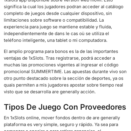
significa la cual los jugadores podran acceder al catálogo
completo de juegos desde cualquier dispositivo, sin
limitaciones sobre software o compatibilidad. La
experiencia para juego se mantiene estable y fluida,
independientemente de dans le cas où se utiliza el
teléfono inteligente, una tablet o mi computadora.
El amplio programa para bonos es la de las importantes
ventajas de 1xSlots. Tras registrarse, podrá acceder a
muchas las promociones vigentes al ingresar el código
promocional SUMMERTIME. Las apuestas durante vivo son
otro punto destacado sobre la sección de deportes, ya os
quais permiten a mis jugadores apostar sobre tiempo real
visto que se desarrolla are generally acción.
Tipos De Juego Con Proveedores
En 1xSlots online, mover fondos dentro de are generally
plataforma es very simple, seguro y rápido. Ya sea para