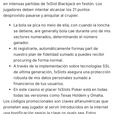
en intensas partidas de 1xSlot Blackjack en festón. Los
jugadores deben intentar alcanzar los 21 puntos
desprovisto pasarse y aniquilar al crupier.
La bola se pica no meio de ella, con cuando la loncha
se detiene, are generally bola cae durante uno de mis
sectores numerados, determinando el número
ganador.
Al registrarte, automáticamente formas part de
nuestro plan de fidelidad sumado a puedes recibir
procuring de forma normal.
A través de la implementación sobre tecnologías SSL
de última generación, 1xSlots asegura una protección
robusta de mis datos personales sumado a
financieros de tus usuarios.
En este casino el placer 1xSlots Poker está en todas
todas las versiones como Texas Holdem y Omaha.
Los códigos promocionales son claves alfanuméricas que
prometen way jugador al servir introducidos en la internet
una bonificación según la clave os quais sea. Estos