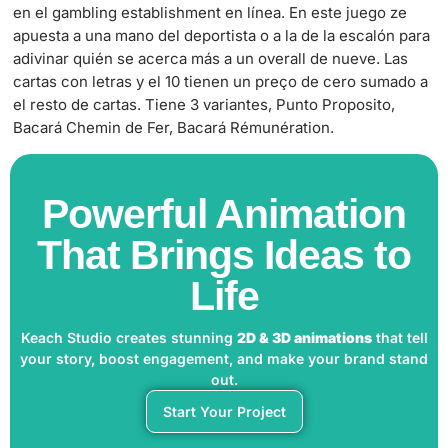
en el gambling establishment en línea. En este juego ze
apuesta a una mano del deportista o a la de la escalón para
adivinar quién se acerca más a un overall de nueve. Las
cartas con letras y el 10 tienen un preço de cero sumado a
el resto de cartas. Tiene 3 variantes, Punto Proposito,
Bacará Chemin de Fer, Bacará Rémunération.
Powerful Animation
That Brings Ideas to
Life
Keach Studio creates stunning
2D & 3D animations
that tell
your story, boost engagement, and make your brand stand
out.
Start Your Project