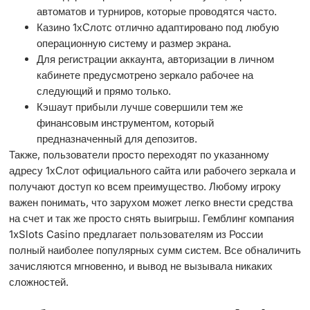
автоматов и турниров, которые проводятся часто.
Казино 1хСлотс отлично адаптировано под любую
операционную систему и размер экрана.
Для регистрации аккаунта, авторизации в личном
кабинете предусмотрено зеркало рабочее на
следующий и прямо только.
Кэшаут прибыли лучше совершили тем же
финансовым инструментом, который
предназначенный для депозитов.
Также, пользователи просто переходят по указанному
адресу 1хСлот официального сайта или рабочего зеркала и
получают доступ ко всем преимущество. Любому игроку
важен понимать, что зарухом может легко внести средства
на счет и так же просто снять выигрыш. Гемблинг компания
1xSlots Casino предлагает пользователям из России
полный наиболее популярных сумм систем. Все обналичить
зачисляются мгновенно, и вывод не вызывала никаких
сложностей.