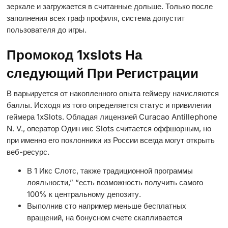
зеркале и загружается в считанные дольше. Только после
заполнения всех граф профиля, система допустит
пользователя до игры.
Промокод 1xslots На
следующий При Регистрации
В варьируется от накопленного опыта геймеру начисляются
баллы. Исходя из того определяется статус и привилегии
геймера 1xSlots. Обладая лицензией Curacao Antillephone
N. V., оператор Один икс Slots считается оффшорным, но
при именно его поклонники из России всегда могут открыть
веб-ресурс.
В 1 Икс Слотс, также традиционной программы
лояльности,” “есть возможность получить самого
100% к центральному депозиту.
Выполнив сто например меньше бесплатных
вращений, на бонусном счете скапливается