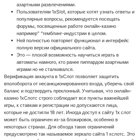
азартными развлечениями.
Пользователям 1xSlot, которые хотят узнать ответы и
популярные вопросы, рекомендуется посещать
форумы, посвященные работе онлайн-казино
например” “гемблинг-индустрии в целом.
Ней полностью повторяет функционал и интерфейс
полную версии официального сайта.
Это — плохой возможность научиться играть в
автоматы намного, кто ранее пиппардом азартными
играми но не сталкивался.
Верификация аккаунта в 1xСлот позволяет защитить
вполоборота от несанкционированного входа, уберечь свой
баланс и подтвердить преклонный. Учитывая, что онлайн-
казино 1хСлотс строго соблюдает все пункты важнейшей
игры, к ставкам и регистрации но допускаются лица,
которые не достигли 18 лет. Иногда доступ к сайту 1x слот
может быть ограничен из-за блокировок, особенно в
некоторых странах. Для обхода таких ограничений
предусмотрено так называемое зеркало сайта 1 хслотс. Это