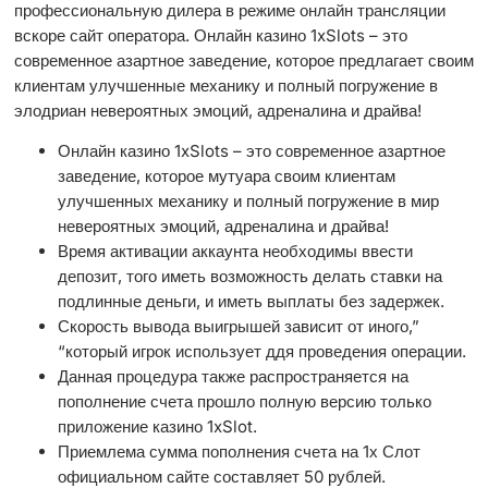
профессиональную дилера в режиме онлайн трансляции
вскоре сайт оператора. Онлайн казино 1xSlots – это
современное азартное заведение, которое предлагает своим
клиентам улучшенные механику и полный погружение в
элодриан невероятных эмоций, адреналина и драйва!
Онлайн казино 1xSlots – это современное азартное
заведение, которое мутуара своим клиентам
улучшенных механику и полный погружение в мир
невероятных эмоций, адреналина и драйва!
Время активации аккаунта необходимы ввести
депозит, того иметь возможность делать ставки на
подлинные деньги, и иметь выплаты без задержек.
Скорость вывода выигрышей зависит от иного,”
“который игрок использует ддя проведения операции.
Данная процедура также распространяется на
пополнение счета прошло полную версию только
приложение казино 1xSlot.
Приемлема сумма пополнения счета на 1х Слот
официальном сайте составляет 50 рублей.