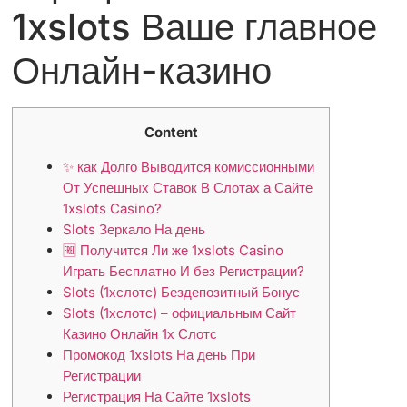
1xslots Ваше главное
Онлайн-казино
Content
✨ как Долго Выводится комиссионными
От Успешных Ставок В Слотах а Сайте
1xslots Casino?
Slots Зеркало На день
🆓 Получится Ли же 1xslots Casino
Играть Бесплатно И без Регистрации?
Slots (1хслотс) Бездепозитный Бонус
Slots (1хслотс) – официальным Сайт
Казино Онлайн 1х Слотс
Промокод 1xslots На день При
Регистрации
Регистрация На Сайте 1xslots