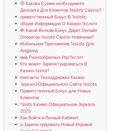
🤑 Какова Сумма необходимого
Депозита Для Клиентов 1xslots Casino?
приветственный Бонус В 1xslots
общая Информация О Казино 1хслотс
💸 Какой Велкам Бонус Дарит Онлайн
Оператор 1xslots Casino Новичкам?
Мобильное Приложение 1xslots Для
Андроид
мир Разнообразных Игр 1хслот
Кто может Зарегистрироваться В
Казино 1xslot?
Контакты Техподдержки Казино
Зеркало Официального Сайта 1xslots
Приветственный Бонус дли Новых
Клиентов
“slots Казино Официальное Зеркало
2025
Как Войти и Личный Кабинет
а Зарегистрировать Новый Игровой