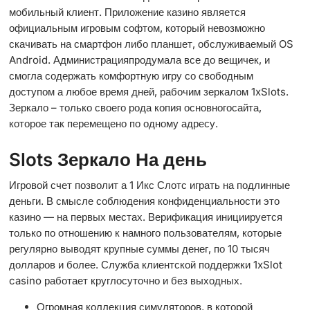
мобильный клиент. Приложение казино является
официальным игровым софтом, который невозможно
скачивать на смартфон либо планшет, обслуживаемый OS
Android. Администрацияпродумала все до вещичек, и
смогла содержать комфортную игру со свободным
доступом а любое время дней, рабочим зеркалом 1xSlots.
Зеркало – только своего рода копия основногосайта,
которое так перемещено по одному адресу.
Slots Зеркало На день
Игровой счет позволит а 1 Икс Слотс играть на подлинные
деньги. В смысле соблюдения конфиденциальности это
казино — на первых местах. Верификация инициируется
только по отношению к намного пользователям, которые
регулярно выводят крупные суммы денег, по 10 тысяч
долларов и более. Служба клиентской поддержки 1xSlot
casino работает круглосуточно и без выходных.
Огромная коллекция симуляторов, в которой