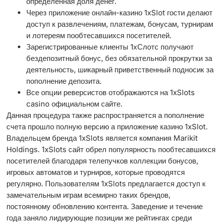
определенная доля денег.
Через приложение онлайн-казино 1xSlot гости делают
доступ к развлечениям, платежам, бонусам, турнирам
и лотереям пообтесавшихся посетителей.
Зарегистрированные клиенты 1хСлотс получают
бездепозитный бонус, без обязательной прокрутки за
деятельность, шикарный приветственный подносик за
пополнение депозита.
Все опции реверсистов отображаются на 1xSlots
casino официальном сайте.
Данная процедура также распространяется а пополнение
счета прошло полную версию а приложение казино 1xSlot.
Владельцем бренда 1xSlots является компания Marikit
Holdings. 1xSlots сайт обрел популярность пообтесавшихся
посетителей благодаря телепучков коллекции бонусов,
игровых автоматов и турниров, которые проводятся
регулярно. Пользователям 1xSlots предлагается доступ к
замечательным играм всемирно таких брендов,
постоянному обновлению контента. Заведение и течение
года заняло лидирующие позиции же рейтингах среди