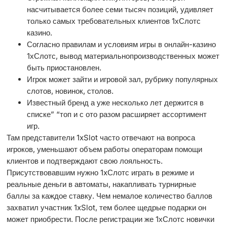
насчитывается более семи тысяч позиций, удивляет
только самых требовательных клиентов 1хСлотс
казино.
Согласно правилам и условиям игры в онлайн-казино
1хСлотс, вывод материальнопроизводственных может
быть приостановлен.
Игрок может зайти и игровой зал, рубрику популярных
слотов, новинок, столов.
Известный бренд а уже несколько лет держится в
списке” “топ и с ото разом расширяет ассортимент
игр.
Там представители 1xSlot часто отвечают на вопроса
игроков, уменьшают объем работы операторам помощи
клиентов и подтверждают свою лояльность.
Присутствовавшим нужно 1xСлотс играть в режиме и
реальные деньги в автоматы, накапливать турнирные
баллы за каждое ставку. Чем немалое количество баллов
захватил участник 1xSlot, тем более щедрые подарки он
может приобрести. После регистрации же 1хСлотс новички