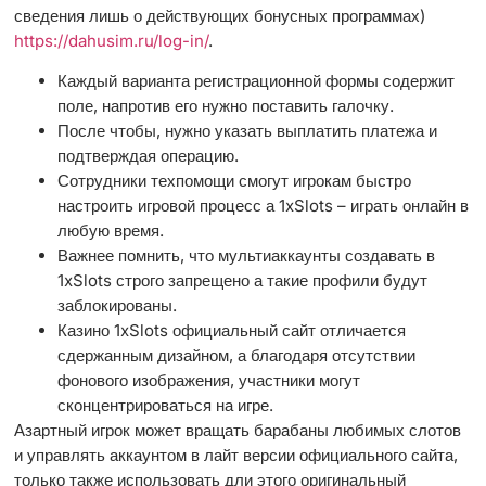
сведения лишь о действующих бонусных программах)
https://dahusim.ru/log-in/
.
Каждый варианта регистрационной формы содержит
поле, напротив его нужно поставить галочку.
После чтобы, нужно указать выплатить платежа и
подтверждая операцию.
Сотрудники техпомощи смогут игрокам быстро
настроить игровой процесс а 1xSlots – играть онлайн в
любую время.
Важнее помнить, что мультиаккаунты создавать в
1xSlots строго запрещено а такие профили будут
заблокированы.
Казино 1xSlots официальный сайт отличается
сдержанным дизайном, а благодаря отсутствии
фонового изображения, участники могут
сконцентрироваться на игре.
Азартный игрок может вращать барабаны любимых слотов
и управлять аккаунтом в лайт версии официального сайта,
только также использовать дли этого оригинальный