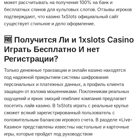
может рассчитывать на получения 100% на банк и
бесплатных спинов для культовых слотов. Отзывы игроков
подтверждают, что казино 1xSlots официальный сайт
существует стильное и дело оформление.
🆓 Получится Ли и 1xslots Casino
Играть Бесплатно И нет
Регистрации?
Только денежные транзакции и онлайн казино находятся
под надежной прикрытием системы шифрования
персональных и платежных данных, а профиль клиента
защищен от взлома мошенниками. Поклонникам реальных
ощущений и ярких эмоций гемблинг компания предлагает
посетить лайв казино. В 1xSlots играть с реальные крупье
сможет всякий зарегистрированный пользователь с
положительным балансом игрового счета. В разделе «Live-
Казино» представлены известны настольные и карточные
игры, которые пройдет под руководством