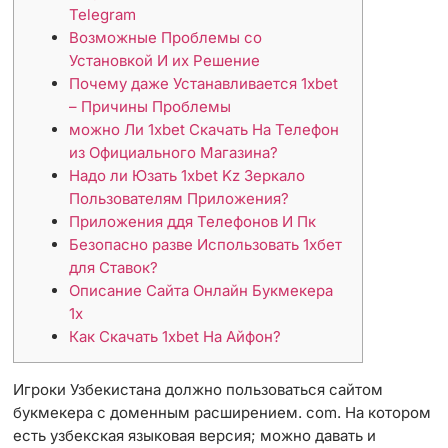
Telegram
Возможные Проблемы со
Установкой И их Решение
Почему даже Устанавливается 1xbet
– Причины Проблемы
можно Ли 1xbet Скачать На Телефон
из Официального Магазина?
Надо ли Юзать 1xbet Kz Зеркало
Пользователям Приложения?
Приложения ддя Телефонов И Пк
Безопасно разве Использовать 1хбет
для Ставок?
Описание Сайта Онлайн Букмекера
1х
Как Скачать 1xbet На Айфон?
Игроки Узбекистана должно пользоваться сайтом
букмекера с доменным расширением. com. На котором
есть узбекская языковая версия; можно давать и