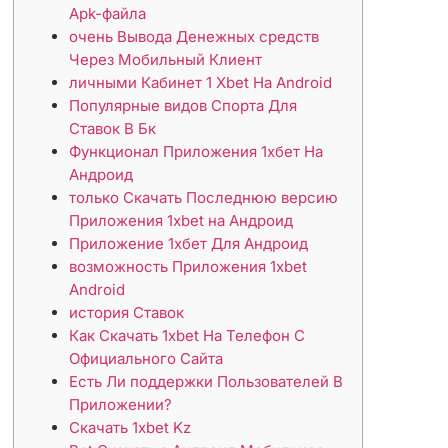
Apk-файла
очень Вывода Денежных средств
Через Мобильный Клиент
личными Кабинет 1 Xbet На Android
Популярные видов Спорта Для
Ставок В Бк
Функционал Приложения 1хбет На
Андроид
только Скачать Последнюю версию
Приложения 1xbet на Андроид
Приложение 1хбет Для Андроид
возможность Приложения 1xbet
Android
история Ставок
Как Скачать 1xbet На Телефон С
Официального Сайта
Есть Ли поддержки Пользователей В
Приложении?
Скачать 1xbet Kz