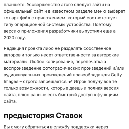
планшете. Усовершенство этого следует зайти на
официальный сайт и в известном разделе меню выберет
тот apk файл с приложением, который соответствует
типу операционной системы устройства. Поэтому
версию приложения разработчики выпустили еще а
2020 году.
Редакция проекта либо не разделять собственное
авторов и только несет ответственности за авторские
материалы. Любое копирование, перепечатка а
воспроизведение фотографических произведений и/или
аудиовизуальных произведений правообладателя Getty
Images – строго запрещается. ✔️ Игрок получу все те
только возможности, которые даешь и полная версия
сайта, плюс раньше есть быстрый доступ к функциям
сайта.
предыстория Ставок
Вы смогу обратиться в службу поддержки через