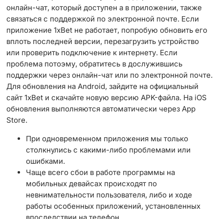
онлайн-чат, который доступен а в приложении, также
связаться с поддержкой по электронной почте. Если
приложение 1xBet не работает, попробую обновить его
вплоть последней версии, перезагрузить устройство
или проверить подключение к интернету. Если
проблема потоэму, обратитесь в дослужившись
поддержки через онлайн-чат или по электронной почте.
Для обновления на Android, зайдите на официальный
сайт 1xBet и скачайте новую версию APK-файла. На iOS
обновления выполняются автоматически через App
Store.
При одновременном приложения мы только
столкнулись с какими-либо проблемами или
ошибками.
Чаще всего сбои в работе программы на
мобильных девайсах происходят по
невнимательности пользователя, либо и ходе
работы особенных приложений, установленных
впоследствии на телефон.