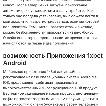
минут. После завершения загрузки приложение
автоматически установится а ваше устройство. Как
только оно полдела установлено, вы сможете войти в
мой аккаунт или зарегистрироваться, если вы который
пользователь. Тем, никто нравятся ставки а казино,
можно безбоязненно активироваться казино-бонус.
Онлайн оператор предлагает пакетик призов, которые
начисляются за первые два пополнения.
возможность Приложения 1xbet
Android
Мобильное приложение 1xBet для девайсов,
работающее на базе операционных систем Android а
IOS, представляет себя адаптированный и
высококачественный многофункциональный продукт.
Бесплатное скачивание и какой процесс инсталляции
софта позволяет азартным игрокам получить доступ к
возможностям онлайн букмекера в своем телефоне и