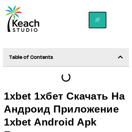
Table of Contents
1xbet 1хбет Скачать На
Андроид Приложение
1xbet Android Apk