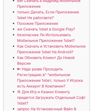
Bet Скачать а Андроид Мобильное
Приложение
только Делать, Если Приложение
1xbet Не работаете?
Похожие Приложения
же Скачать 1xbet в Google Play?
безопаснее Ли Использовать
Мобильное Приложение 1xbet?
Как Скачать и Установить Мобильное
Приложение 1xbet На Android?
Как Обновить Клиент До Новой
Версии
🔑 Надо разве Проходить
Регистрацию в” “мобильном
Приложении 1хбет, только У Игрока
есть Аккаунт В Компании?
🎯 Для Игр и Казино Клиенту
придется Загружать Отдельный Софт
1xbet?
запрос На Установочный Файл В