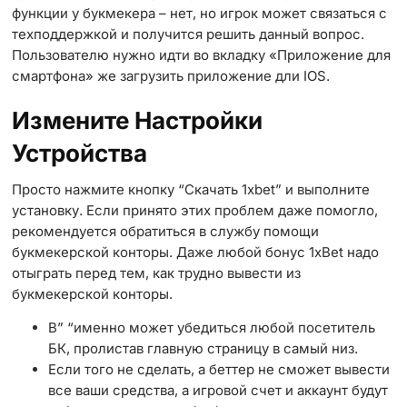
функции у букмекера – нет, но игрок может связаться с
техподдержкой и получится решить данный вопрос.
Пользователю нужно идти во вкладку «Приложение для
смартфона» же загрузить приложение дли IOS.
Измените Настройки
Устройства
Просто нажмите кнопку “Скачать 1xbet” и выполните
установку. Если принято этих проблем даже помогло,
рекомендуется обратиться в службу помощи
букмекерской конторы. Даже любой бонус 1xBet надо
отыграть перед тем, как трудно вывести из
букмекерской конторы.
В” “именно может убедиться любой посетитель
БК, пролистав главную страницу в самый низ.
Если того не сделать, а беттер не сможет вывести
все ваши средства, а игровой счет и аккаунт будут