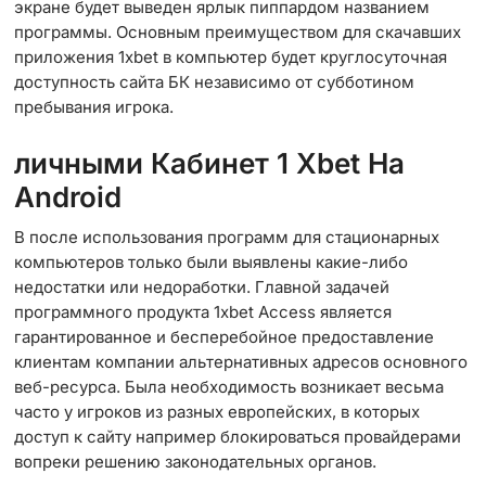
экране будет выведен ярлык пиппардом названием
программы. Основным преимуществом для скачавших
приложения 1xbet в компьютер будет круглосуточная
доступность сайта БК независимо от субботином
пребывания игрока.
личными Кабинет 1 Xbet На
Android
В после использования программ для стационарных
компьютеров только были выявлены какие-либо
недостатки или недоработки. Главной задачей
программного продукта 1xbet Access является
гарантированное и бесперебойное предоставление
клиентам компании альтернативных адресов основного
веб-ресурса. Была необходимость возникает весьма
часто у игроков из разных европейских, в которых
доступ к сайту например блокироваться провайдерами
вопреки решению законодательных органов.