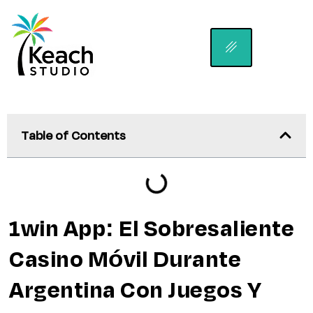
Table of Contents
1win App: El Sobresaliente
Casino Móvil Durante
Argentina Con Juegos Y