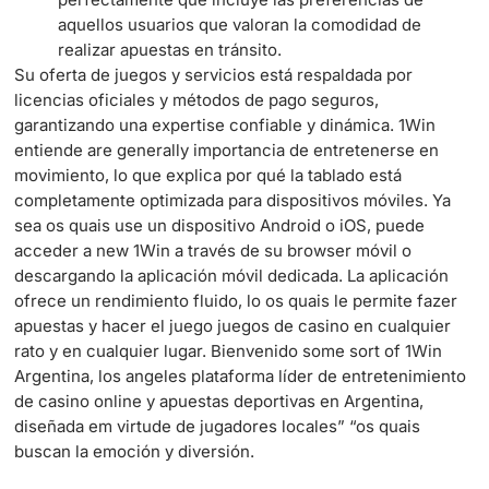
aquellos usuarios que valoran la comodidad de
realizar apuestas en tránsito.
Su oferta de juegos y servicios está respaldada por
licencias oficiales y métodos de pago seguros,
garantizando una expertise confiable y dinámica. 1Win
entiende are generally importancia de entretenerse en
movimiento, lo que explica por qué la tablado está
completamente optimizada para dispositivos móviles. Ya
sea os quais use un dispositivo Android o iOS, puede
acceder a new 1Win a través de su browser móvil o
descargando la aplicación móvil dedicada. La aplicación
ofrece un rendimiento fluido, lo os quais le permite fazer
apuestas y hacer el juego juegos de casino en cualquier
rato y en cualquier lugar. Bienvenido some sort of 1Win
Argentina, los angeles plataforma líder de entretenimiento
de casino online y apuestas deportivas en Argentina,
diseñada em virtude de jugadores locales” “os quais
buscan la emoción y diversión.