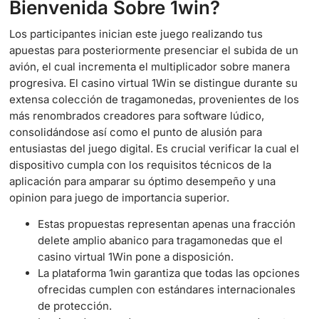
Bienvenida Sobre 1win?
Los participantes inician este juego realizando tus
apuestas para posteriormente presenciar el subida de un
avión, el cual incrementa el multiplicador sobre manera
progresiva. El casino virtual 1Win se distingue durante su
extensa colección de tragamonedas, provenientes de los
más renombrados creadores para software lúdico,
consolidándose así como el punto de alusión para
entusiastas del juego digital. Es crucial verificar la cual el
dispositivo cumpla con los requisitos técnicos de la
aplicación para amparar su óptimo desempeño y una
opinion para juego de importancia superior.
Estas propuestas representan apenas una fracción
delete amplio abanico para tragamonedas que el
casino virtual 1Win pone a disposición.
La plataforma 1win garantiza que todas las opciones
ofrecidas cumplen con estándares internacionales
de protección.