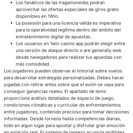
Los fanáticos de las tragamonedas podran
aprovechar las ofertas especiales de giros gratis
disponibles en 1Win.
La posesión para una licencia válida es imperativa
para la operatividad legítima dentro del ámbito del
entretenimiento digital de apuestas.
Los usuarios en 1win casino app podrán elegir entre
una versión de ataque directo o are generally web
desde navegadores para realizar tus apuestas con
más comodidad.
Los jugadores pueden observar el historial sobre vuelos
para desarrollar estrategias personalizadas. Debes hacer
jugadas con retirar antes sobre que el avión se vaya para
conseguir ganancias reales. El apartado de tenis
proporciona análisis detallados de espacio de juego,
condiciones climáticas y curricular de enfrentamientos
entre jugadores, contenido precioso para tomar decisiones
informadas. Desde torneos hasta competencias diarias,
todo en algun lugar para apostar y disfrutar gran emoción
en estación real. El sistema de ingreso acumula múltiples