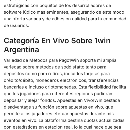
estratégicas con poquitos de los desarrolladores de
software lúdico más eminentes, asegurando de este modo
una oferta variada y de adhesión calidad para tu comunidad
de usuarios.
Categoría En Vivo Sobre 1win
Argentina
Variedad de Métodos para Pago1Win soporta mi amplia
variedad sobre métodos de soddisfatto tanto para
depósitos como para retiros, incluidos tarjetas para
crédito/débito, monederos electrónicos, transferencias
bancarias e incluso criptomonedas. Esta flexibilidad facilita
que los jugadores para diferentes regiones pudieran
depositar y alejar fondos. Apuestas en Vivo1Win destaca
disadvantage su función sobre apuestas en vivo, que
permite a los jugadores efetuar apuestas durante mis
eventos en vivo. La plataforma destina cuotas actualizadas
con estadísticas en estación real, lo la cual hace que sea