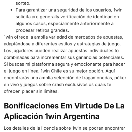
sorteo.
Para garantizar una seguridad de los usuarios, 1win
solicita are generally verificación de identidad en
algunos casos, especialmente anteriormente a
procesar retiros grandes.
1win ofrece la amplia variedad de mercados de apuestas,
adaptándose a diferentes estilos y estrategias de juego.
Los jugadores pueden realizar apuestas individuales to
combinadas para incrementar sus ganancias potenciales.
Si buscas mi plataforma segura y emocionante para hacer
el juego en línea, 1win Chile es su mejor opción. Aquí
encontrarás una amplia selección de tragamonedas, póker
en vivo y juegos sobre crash exclusivos os quais te
ofrecen placer sin límites.
Bonificaciones Em Virtude De La
Aplicación 1win Argentina
Los detalles de la licencia sobre 1win se podran encontrar