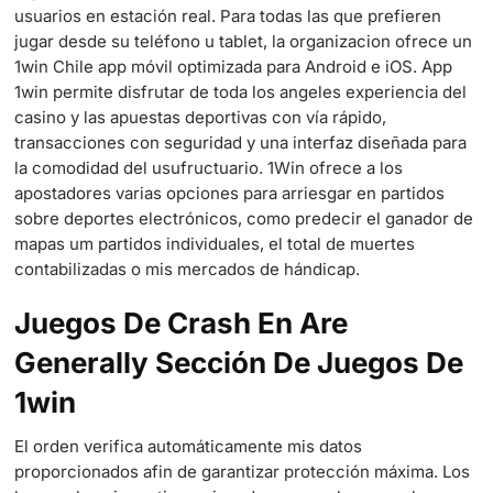
usuarios en estación real. Para todas las que prefieren
jugar desde su teléfono u tablet, la organizacion ofrece un
1win Chile app móvil optimizada para Android e iOS. App
1win permite disfrutar de toda los angeles experiencia del
casino y las apuestas deportivas con vía rápido,
transacciones con seguridad y una interfaz diseñada para
la comodidad del usufructuario. 1Win ofrece a los
apostadores varias opciones para arriesgar en partidos
sobre deportes electrónicos, como predecir el ganador de
mapas um partidos individuales, el total de muertes
contabilizadas o mis mercados de hándicap.
Juegos De Crash En Are
Generally Sección De Juegos De
1win
El orden verifica automáticamente mis datos
proporcionados afin de garantizar protección máxima. Los