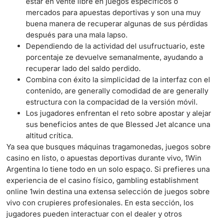
estar en vente libre en juegos específicos o
mercados para apuestas deportivas y son una muy
buena manera de recuperar algunas de sus pérdidas
después para una mala lapso.
Dependiendo de la actividad del usufructuario, este
porcentaje ze devuelve semanalmente, ayudando a
recuperar lado del saldo perdido.
Combina con éxito la simplicidad de la interfaz con el
contenido, are generally comodidad de are generally
estructura con la compacidad de la versión móvil.
Los jugadores enfrentan el reto sobre apostar y alejar
sus beneficios antes de que Blessed Jet alcance una
altitud crítica.
Ya sea que busques máquinas tragamonedas, juegos sobre
casino en listo, o apuestas deportivas durante vivo, 1Win
Argentina lo tiene todo en un solo espaço. Si prefieres una
experiencia de el casino físico, gambling establishment
online 1win destina una extensa selección de juegos sobre
vivo con crupieres profesionales. En esta sección, los
jugadores pueden interactuar con el dealer y otros